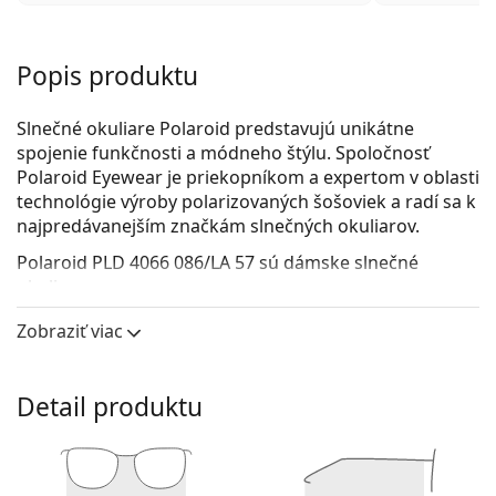
Popis produktu
Slnečné okuliare Polaroid predstavujú unikátne
spojenie funkčnosti a módneho štýlu. Spoločnosť
Polaroid Eyewear je priekopníkom a expertom v oblasti
technológie výroby polarizovaných šošoviek a radí sa k
najpredávanejším značkám slnečných okuliarov.
Polaroid PLD 4066 086/LA 57
sú dámske slnečné
okuliare.
Pozrite sa, ako vyzeráte v týchto slnečných okuliaroch
Zobraziť viac
pomocou funkcie virtuálnej skúšky.
Rám okuliarov
Detail produktu
Hnedá farba rámov skvele ladí s teplým odtieňom
pleti a so svetlohnedými, čiernymi alebo tmavými
blond vlasmi.
Štvorcové rámy slnečných okuliarov
sú ideálnou