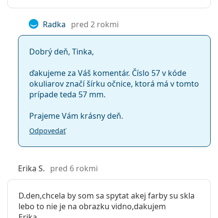
Radka
pred 2 rokmi
Dobrý deň, Tinka,
ďakujeme za Váš komentár. Číslo 57 v kóde
okuliarov značí šírku očnice, ktorá má v tomto
prípade teda 57 mm.
Prajeme Vám krásny deň.
Odpovedať
Erika S.
pred 6 rokmi
D.den,chcela by som sa spytat akej farby su skla
lebo to nie je na obrazku vidno,dakujem
Erika