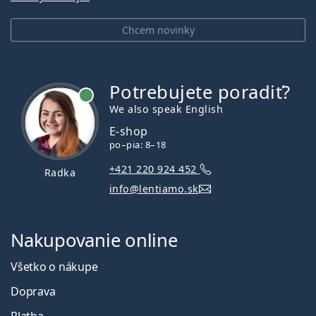
Chcem novinky
Potrebujete poradiť?
je online
We also speak English
E-shop
po–pia: 8–18
+421 220 924 452
Radka
info@lentiamo.sk
Nakupovanie online
Všetko o nákupe
Doprava
Platba