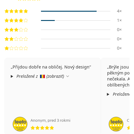
4×
1×
0×
0×
0×
Přijdou dobře na obličej. Nový design
Brýle jsou pe
pěkným pouzd
Preložené z
(
zobraziť
)
nečekala. A 
oblíbených o
Preložené 
Anonym
,
pred 3 rokmi
Cris
hodnotenie 5 z 5