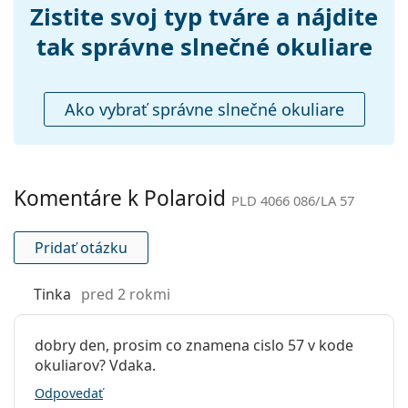
môžu namiesto handričky obsahovať textilné
Príslušenstvo
Zistite svoj typ tváre a nájdite
vrecko.
Puzdro:
Nie
tak správne slnečné okuliare
Preskúmajte celú ponuku
slnečných okuliarov
a
Čistiaca
Áno
objavte štýlové rámy od obľúbených značiek.
handrička:
Ako vybrať správne slnečné okuliare
Ostatné
Typ:
Dámske
Kategória:
Slnečné okuliare
Komentáre k Polaroid
PLD 4066 086/LA 57
Značka:
Polaroid
Použitie:
Móda
Pridať otázku
Kód:
PLD 4066 086/LA 57
Tinka
pred 2 rokmi
Dostupné s
Nie
dioptrickými
šošovkami:
dobry den, prosim co znamena cislo 57 v kode
okuliarov? Vdaka.
Odpovedať