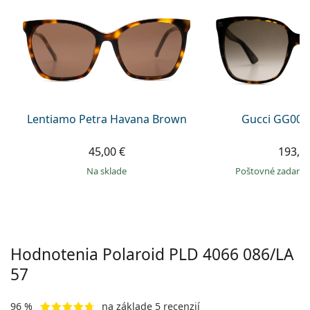
Gucci
Všetky roztoky
je onli
Všetky značky
Persol
Prada
Všetky značky
Lentiamo Petra Havana Brown
Gucci GG002
45,00 €
193,9
na sklade
Poštovné zadar
Hodnotenia Polaroid
PLD 4066 086/LA
57
96 %
na základe 5 recenzií