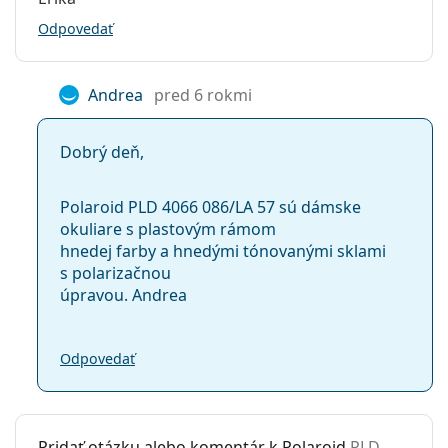
Odpovedať
Andrea
pred 6 rokmi
Dobrý deň,
Polaroid PLD 4066 086/LA 57 sú dámske
okuliare s plastovým rámom
hnedej farby a hnedými tónovanými sklami
s polarizačnou
úpravou. Andrea
Odpovedať
Pridať otázku alebo komentár k Polaroid
PLD