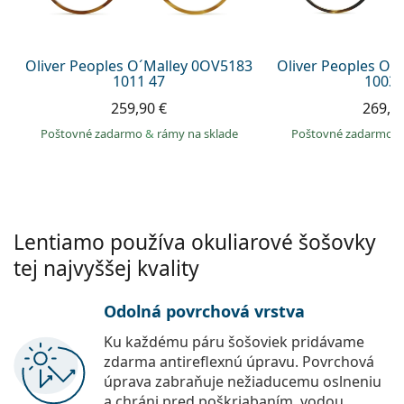
Persol
Prada
Oliver Peoples O´Malley 0OV5183
Oliver Peoples O´
1011 47
1003 
Všetky značky
259,90 €
269,9
Poštovné zadarmo
&
rámy na sklade
Poštovné zadarmo
Lentiamo používa okuliarové šošovky
tej najvyššej kvality
Odolná povrchová vrstva
Ku každému páru šošoviek pridávame
zdarma antireflexnú úpravu. Povrchová
úprava zabraňuje nežiaducemu oslneniu
a chráni pred poškriabaním, vodou,