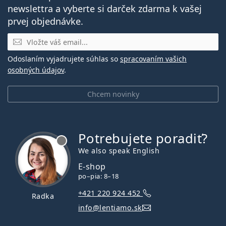
newslettra a vyberte si darček zdarma k vašej
prvej objednávke.
E-mail
Odoslaním vyjadrujete súhlas so
spracovaním vašich
osobných údajov
.
Chcem novinky
Potrebujete poradiť?
je offline
We also speak English
E-shop
po–pia: 8–18
+421 220 924 452
Radka
info@lentiamo.sk