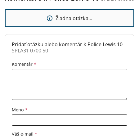
sedielka:
Flexi pánt:
Nie
Žiadna otázka...
Príslušenstvo
Puzdro:
Áno
Pridať otázku alebo komentár k Police Lewis 10
Čistiaca
Áno
SPLA31 0700 50
handrička:
Ostatné
Komentár
*
Typ:
Pánske
Kategória:
Dioptrické okuliare
Značka:
Police
Kód:
SPLA31 0700 50
Meno
*
Váš e-mail
*