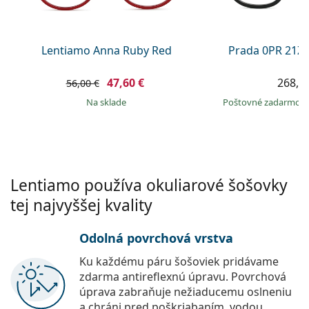
Persol
Prada
Lentiamo Anna Ruby Red
Prada 0PR 21Z
Všetky značky
47,60 €
268,9
56,00 €
na sklade
Poštovné zadarmo
Lentiamo používa okuliarové šošovky
tej najvyššej kvality
Odolná povrchová vrstva
Ku každému páru šošoviek pridávame
zdarma antireflexnú úpravu. Povrchová
úprava zabraňuje nežiaducemu oslneniu
a chráni pred poškriabaním, vodou,