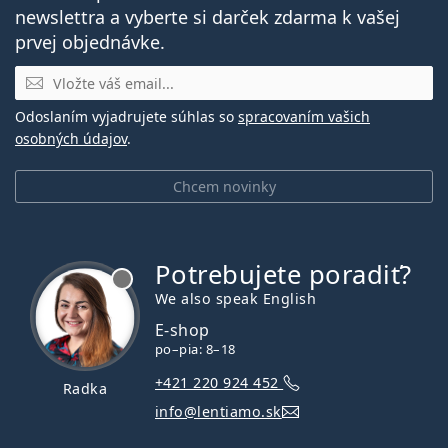
newslettra a vyberte si darček zdarma k vašej
prvej objednávke.
E-mail
Odoslaním vyjadrujete súhlas so
spracovaním vašich
osobných údajov
.
Chcem novinky
Potrebujete poradiť?
je offline
We also speak English
E-shop
po–pia: 8–18
+421 220 924 452
Radka
info@lentiamo.sk