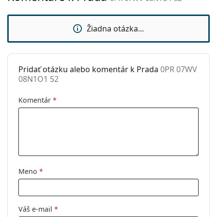
sedielka:
prečítajte pokyny.
Flexi pánt:
Nie
Žiadna otázka...
Slnečný klip:
Nie
Príslušenstvo
Pridať otázku alebo komentár k Prada
0PR 07WV
Puzdro:
Áno
08N1O1 52
Čistiaca
Áno
handrička:
Komentár
*
Ostatné
Typ:
Dámske
Kategória:
Dioptrické okuliare
Značka:
Prada
Meno
*
Kód:
0PR 07WV 08N1O1 52
Váš e-mail
*