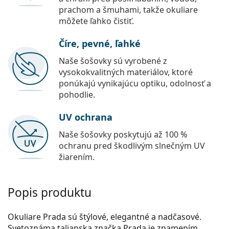
prachom a šmuhami, takže okuliare
môžete ľahko čistiť.
Číre, pevné, ľahké
Naše šošovky sú vyrobené z
vysokokvalitných materiálov, ktoré
ponúkajú vynikajúcu optiku, odolnosť a
pohodlie.
UV ochrana
Naše šošovky poskytujú až 100 %
ochranu pred škodlivým slnečným UV
žiarením.
Popis produktu
Okuliare Prada sú štýlové, elegantné a nadčasové.
Svetoznáma talianska značka Prada je znamením