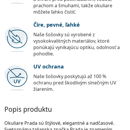
prachom a šmuhami, takže okuliare
môžete ľahko čistiť.
Číre, pevné, ľahké
Naše šošovky sú vyrobené z
vysokokvalitných materiálov, ktoré
ponúkajú vynikajúcu optiku, odolnosť a
pohodlie.
UV ochrana
Naše šošovky poskytujú až 100 %
ochranu pred škodlivým slnečným UV
žiarením.
Popis produktu
Okuliare Prada sú štýlové, elegantné a nadčasové.
Svetoznáma talianska značka Prada je znamením