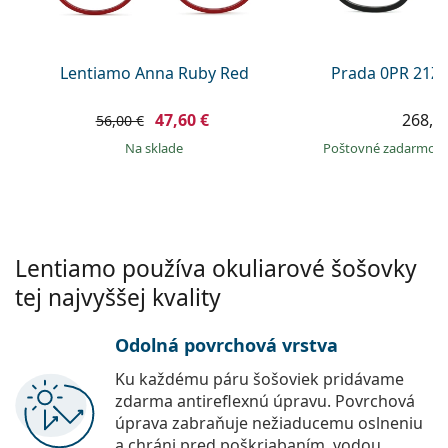
Persol
Prada
Lentiamo Anna Ruby Red
Prada 0PR 21Z
Všetky značky
47,60 €
268,9
56,00 €
na sklade
Poštovné zadarmo
Lentiamo používa okuliarové šošovky
tej najvyššej kvality
Odolná povrchová vrstva
Ku každému páru šošoviek pridávame
zdarma antireflexnú úpravu. Povrchová
úprava zabraňuje nežiaducemu oslneniu
a chráni pred poškriabaním, vodou,