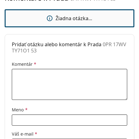
sedielka:
Flexi pánt:
Nie
Žiadna otázka...
Slnečný klip:
Nie
Príslušenstvo
Pridať otázku alebo komentár k Prada
0PR 17WV
Puzdro:
Áno
TY71O1 53
Čistiaca
Áno
handrička:
Komentár
*
Ostatné
Typ:
Dámske
Kategória:
Dioptrické okuliare
Značka:
Prada
Meno
*
Kód:
0PR 17WV TY71O1 53
Váš e-mail
*