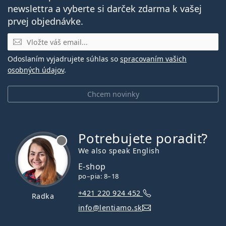
newslettra a vyberte si darček zdarma k vašej
prvej objednávke.
E-mail
Odoslaním vyjadrujete súhlas so
spracovaním vašich
osobných údajov
.
Chcem novinky
Potrebujete poradiť?
je offline
We also speak English
E-shop
po–pia: 8–18
+421 220 924 452
Radka
info@lentiamo.sk