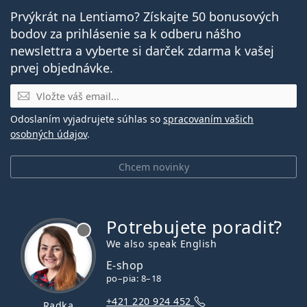
Prvýkrát na Lentiamo? Získajte 50 bonusových
bodov za prihlásenie sa k odberu nášho
newslettra a vyberte si darček zdarma k vašej
prvej objednávke.
E-mail
Odoslaním vyjadrujete súhlas so
spracovaním vašich
osobných údajov
.
Chcem novinky
Potrebujete poradiť?
je offline
We also speak English
E-shop
po–pia: 8–18
+421 220 924 452
Radka