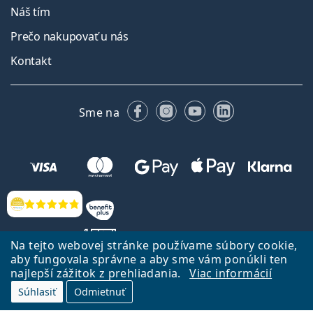
Náš tím
Prečo nakupovať u nás
Kontakt
Facebooku
Instagrame
YouTube
LinkedIn
Sme na
Hodnotenia
Na tejto webovej stránke používame súbory cookie,
aby fungovala správne a aby sme vám ponúkli ten
najlepší zážitok z prehliadania.
Viac informácií
Späť na Úvodnu stránku
Prejsť hore
Súhlasiť
Odmietnuť
Lentiamo.sk vlastní a prevádzkuje spoločnosť Lentiamo s.r.o., Česká