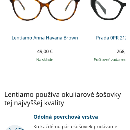
Persol
Prada
Všetky značky
Lentiamo Anna Havana Brown
Prada 0PR 21Z
49,00 €
268,9
na sklade
Poštovné zadarmo
Lentiamo používa okuliarové šošovky
tej najvyššej kvality
Odolná povrchová vrstva
Ku každému páru šošoviek pridávame