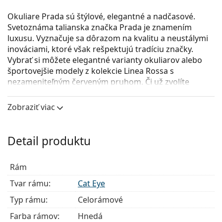
Okuliare Prada sú štýlové, elegantné a nadčasové.
Svetoznáma talianska značka Prada je znamením
luxusu. Vyznačuje sa dôrazom na kvalitu a neustálymi
inováciami, ktoré však rešpektujú tradíciu značky.
Vybrať si môžete elegantné varianty okuliarov alebo
športovejšie modely z kolekcie Linea Rossa s
nezameniteľným červeným pruhom. Či už zvolíte
akýkoľvek štýl, s okuliarmi Prada bude Váš vzhľad vždy
osobitý a jedinečný.
Zobraziť viac
Prada 0PR 62XV KOF1O1
sú dámske dioptrické
okuliare.
Detail produktu
Pozrite sa, ako vyzeráte v týchto okuliaroch pomocou
funkcie virtuálnej skúšky.
Rám
Okuliarové rámy
Tvar rámu:
Cat Eye
Hnedá farba rámov skvele ladí s teplým odtieňom
Typ rámu:
Celorámové
pleti a so svetlohnedými, čiernymi alebo tmavými
blond vlasmi.
Farba rámov:
Hnedá