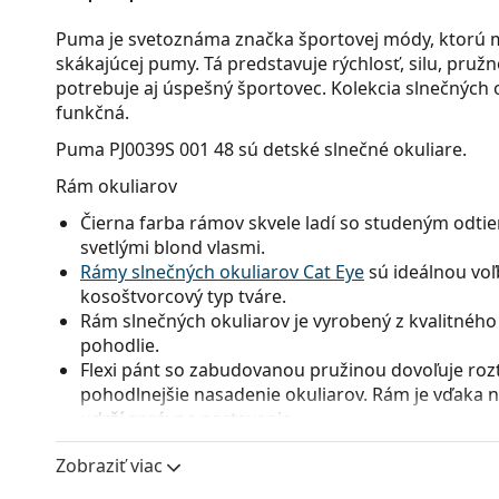
Puma je svetoznáma značka športovej módy, ktorú m
skákajúcej pumy. Tá predstavuje rýchlosť, silu, pružno
potrebuje aj úspešný športovec. Kolekcia slnečných 
funkčná.
Puma PJ0039S 001 48
sú detské slnečné okuliare.
Rám okuliarov
Čierna farba rámov skvele ladí so studeným odtie
svetlými blond vlasmi.
Rámy slnečných okuliarov Cat Eye
sú ideálnou voľ
kosoštvorcový typ tváre.
Rám slnečných okuliarov je vyrobený z kvalitného 
pohodlie.
Flexi pánt so zabudovanou pružinou dovoľuje rozt
pohodlnejšie nasadenie okuliarov. Rám je vďaka ne
udrží správne nastavenie.
Okuliarové šošovky
Zobraziť viac
Sivé sklá okuliarov zmierňujú intenzitu svetla a s