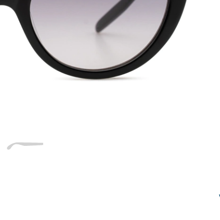
Dĺžka stranice
a
Šírka
Dĺžka
e
mostíka
stranice
17 mm
Šírka mostíka