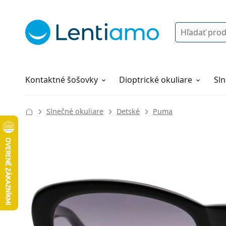
Vyhľadávanie
Prihlásenie
Navigácia webu
Roztoky
Všetko o nákupe
Kontaktné šošovky
Dioptrické okuliare
Sln
Slnečné okuliare
Detské
Puma
120 mm