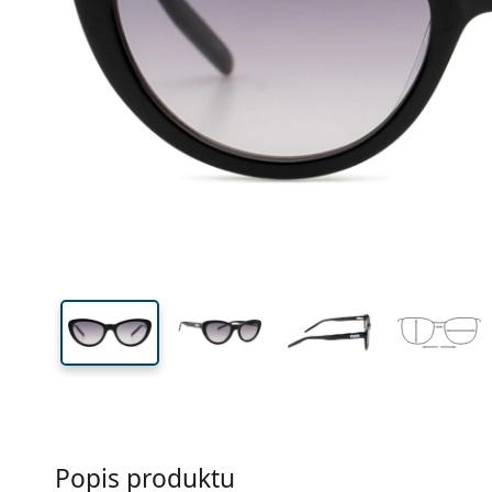
Šírka
Šírk
očnic
34 mm
48 mm
Výška očnice
Šírka očnice
Popis produktu