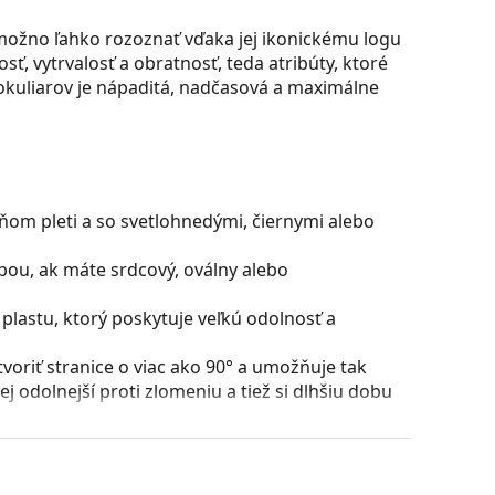
ožno ľahko rozoznať vďaka jej ikonickému logu
sť, vytrvalosť a obratnosť, teda atribúty, ktoré
okuliarov je nápaditá, nadčasová a maximálne
ňom pleti a so svetlohnedými, čiernymi alebo
bou, ak máte srdcový, oválny alebo
plastu, ktorý poskytuje veľkú odolnosť a
voriť stranice o viac ako 90° a umožňuje tak
j odolnejší proti zlomeniu a tiež si dlhšiu dobu
ú skvelá pre oči, pretože neovplyvňujú kontrast ani