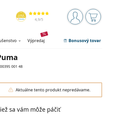
Navigačný panel
Hodnotenia
ste prihlásení
Nákupný ko
4,9
/5
lušenstvo
výpredaj
Bonusový tovar
Puma
J0039S 001 48
Aktuálne tento produkt nepredávame.
iež sa vám môže páčiť