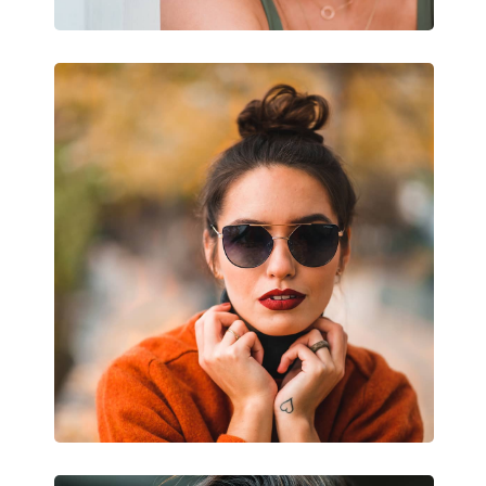
Príslušenstvo
Puzdro:
Áno
Čistiaca handrička:
Áno
Ostatné
Typ:
Detské
Kategória:
Slnečné okuliare
Značka:
Puma
Použitie:
Móda
Kód:
PJ0039S 001 48