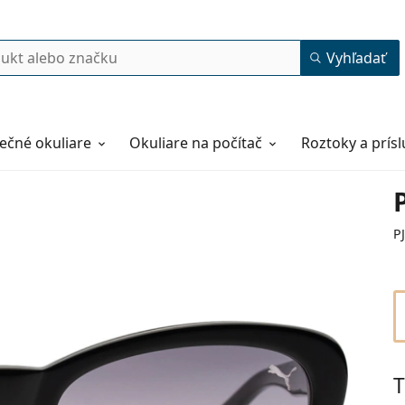
Vyhľadať
ečné okuliare
Okuliare na počítač
Roztoky a prís
P
T
48
17
130
130 mm