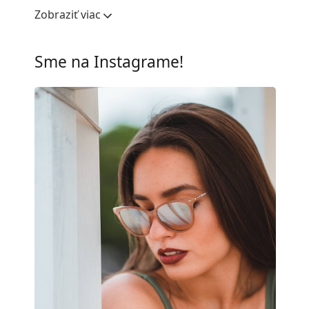
Šírka očnice:
48 mm
Zobraziť viac
Materiál skiel:
Plast
UV filter 400:
Áno
Sme na Instagrame!
Rám
Tvar rámu:
Cat Eye
Farba rámov:
Čierna
Materiál rámov:
Plast
Veľkosť:
XS
Šírka:
120 mm
Dĺžka stranice:
130 mm
Šírka mostíka:
17 mm
Hmotnosť:
80 g
Nastaviteľné sedielka:
Nie
Flexi pánt:
Áno