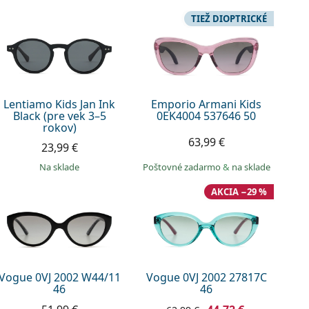
TIEŽ DIOPTRICKÉ
Lentiamo Kids Jan Ink
Emporio Armani Kids
Black (pre vek 3–5
0EK4004 537646 50
rokov)
63,99 €
23,99 €
na sklade
Poštovné zadarmo
&
na sklade
AKCIA −29 %
Vogue 0VJ 2002 W44/11
Vogue 0VJ 2002 27817C
46
46