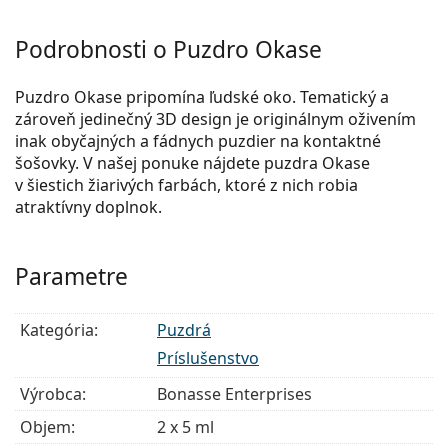
Podrobnosti o Puzdro Okase
Puzdro Okase pripomína ľudské oko. Tematický a
zároveň jedinečný 3D design je originálnym oživením
inak obyčajných a fádnych puzdier na kontaktné
šošovky. V našej ponuke nájdete puzdra Okase
v šiestich žiarivých farbách, ktoré z nich robia
atraktívny doplnok.
Parametre
Kategória:
Puzdrá
Príslušenstvo
Výrobca:
Bonasse Enterprises
Objem:
2 x 5 ml