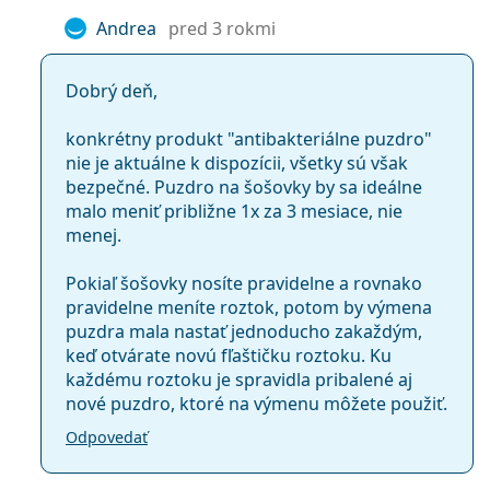
Andrea
pred 3 rokmi
Dobrý deň,
konkrétny produkt "antibakteriálne puzdro"
nie je aktuálne k dispozícii, všetky sú však
bezpečné. Puzdro na šošovky by sa ideálne
malo meniť približne 1x za 3 mesiace, nie
menej.
Pokiaľ šošovky nosíte pravidelne a rovnako
pravidelne meníte roztok, potom by výmena
puzdra mala nastať jednoducho zakaždým,
keď otvárate novú fľaštičku roztoku. Ku
každému roztoku je spravidla pribalené aj
nové puzdro, ktoré na výmenu môžete použiť.
Odpovedať