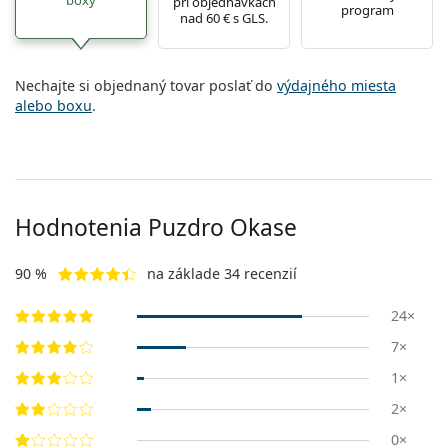
pri objednávkach
Persol
program
nad 60 € s GLS.
Prada
Nechajte si objednaný tovar poslať do
výdajného miesta
Všetky značky
alebo boxu
.
Hodnotenia Puzdro Okase
90 %
na základe 34 recenzií
24×
7×
1×
2×
0×