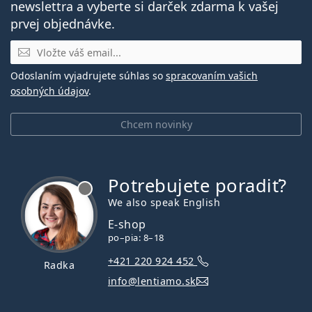
newslettra a vyberte si darček zdarma k vašej
prvej objednávke.
E-mail
Odoslaním vyjadrujete súhlas so
spracovaním vašich
osobných údajov
.
Chcem novinky
Potrebujete poradiť?
je offline
We also speak English
E-shop
po–pia: 8–18
+421 220 924 452
Radka
info@lentiamo.sk