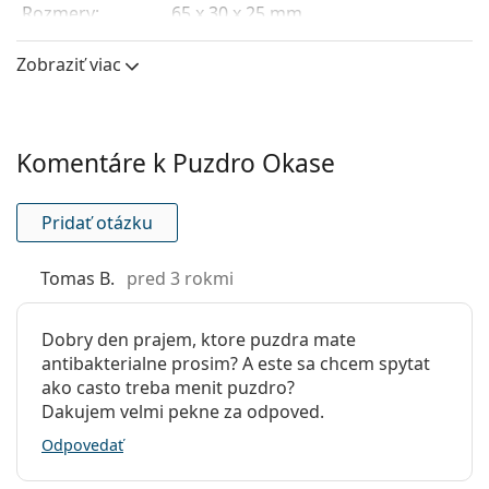
Rozmery:
65 x 30 x 25 mm
Hmotnosť:
10 g
Zobraziť viac
Komentáre k Puzdro Okase
Pridať otázku
Tomas B.
pred 3 rokmi
Dobry den prajem, ktore puzdra mate
antibakterialne prosim? A este sa chcem spytat
ako casto treba menit puzdro?
Dakujem velmi pekne za odpoved.
Odpovedať