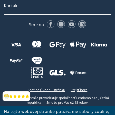
Kontakt
Facebooku
Instagrame
YouTube
LinkedIn
Sme na
Späť na Úvodnu stránku
Prejsť hore
Lentiamo.sk vlastní a prevádzkuje spoločnosť Lentiamo s.r.o., Česká
Hodnotenia
republika
Sme tu pre Vás už 18 rokov.
Na tejto webovej stránke používame súbory cookie,