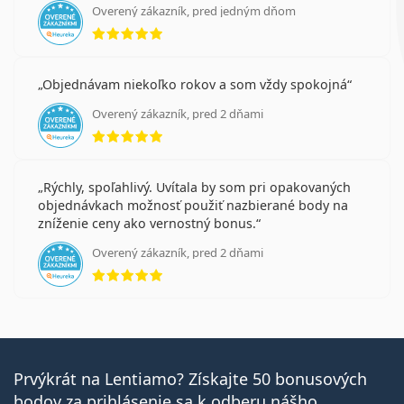
Overený zákazník, pred jedným dňom
hodnotenie 5 z 5
Objednávam niekoľko rokov a som vždy spokojná
Overený zákazník, pred 2 dňami
hodnotenie 5 z 5
Rýchly, spoľahlivý. Uvítala by som pri opakovaných
objednávkach možnosť použiť nazbierané body na
zníženie ceny ako vernostný bonus.
Overený zákazník, pred 2 dňami
hodnotenie 5 z 5
Prvýkrát na Lentiamo? Získajte 50 bonusových
bodov za prihlásenie sa k odberu nášho