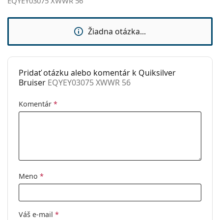
EQYEY03075 XWWR 56
Značka:
Quiksilver
Použitie:
Móda
Žiadna otázka...
Kód:
EQYEY03075 XWWR 56
Pridať otázku alebo komentár k Quiksilver
Bruiser
EQYEY03075 XWWR 56
Komentár
*
Meno
*
Váš e-mail
*