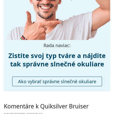
vrecko.
Šírka:
133 mm
Preskúmajte celú ponuku
slnečných okuliarov
a
Dĺžka stranice:
140 mm
objavte štýlové rámy od obľúbených značiek.
Šírka mostíka:
16 mm
Hmotnosť:
140 g
Nastaviteľné
Nie
Rada naviac:
sedielka:
Zistite svoj typ tváre a nájdite
Flexi pánt:
Nie
Príslušenstvo
tak správne slnečné okuliare
Puzdro:
Áno
Čistiaca
Áno
Ako vybrať správne slnečné okuliare
handrička:
Ostatné
Typ:
Pánske
Komentáre k Quiksilver Bruiser
Kategória:
Slnečné okuliare