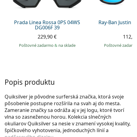
Persol
Prada
Prada Linea Rossa 0PS 04WS
Ray-Ban Justin 
DG006F 39
Všetky značky
229,90 €
112,9
Poštovné zadarmo
&
na sklade
Poštovné zadar
Popis produktu
Quiksilver je pôvodne surferská značka, ktorá svoje
pôsobenie postupne rozšírila na svah aj do mesta.
Zameranie značky sa odráža aj v jej logu, ktoré tvorí
vlna so zasneženou horou. Kolekcia slnečných
okuliarov Quiksilver sa nesie v znamení vysokej kvality,
špičkového vyhotovenia, jednoduchých línií a