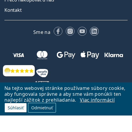
Kontakt
Facebooku
Instagrame
YouTube
LinkedIn
Sme na
Hodnotenia
Na tejto webovej stránke používame súbory cookie,
aby fungovala správne a aby sme vám ponúkli ten
najlepší zážitok z prehliadania.
Viac informácií
Späť na Úvodnu stránku
Prejsť hore
Súhlasiť
Odmietnuť
Lentiamo.sk vlastní a prevádzkuje spoločnosť Lentiamo s.r.o., Česká
republika
Sme tu pre Vás už 18 rokov.