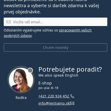
newslettra a vyberte si darček zdarma k vašej
prvej objednávke.
E-mail
Odoslaním vyjadrujete súhlas so
spracovaním vašich
osobných údajov
.
Chcem novinky
Potrebujete poradiť?
je offline
We also speak English
E-shop
po–pia: 8–18
+421 220 924 452
Radka
info@lentiamo.sk