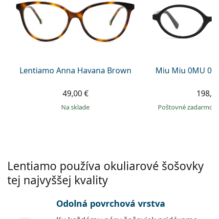
Persol
Prada
Všetky značky
Lentiamo Anna Havana Brown
Miu Miu 0MU 01
49,00 €
198,9
na sklade
Poštovné zadarmo
Lentiamo používa okuliarové šošovky
tej najvyššej kvality
Odolná povrchová vrstva