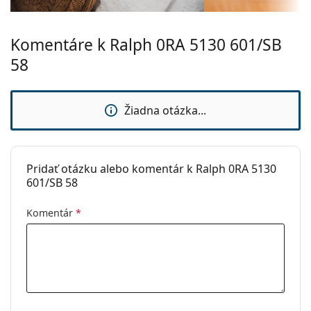
Hmotnosť:
100 g
Komentáre k Ralph 0RA 5130 601/SB
Nastaviteľné
Nie
sedielka:
58
Slnečný klip:
Nie
Príslušenstvo
Žiadna otázka...
Puzdro:
Áno
Čistiaca
Áno
handrička:
Pridať otázku alebo komentár k Ralph 0RA 5130
601/SB 58
Ostatné
Typ:
Dámske
Komentár
*
Kategória:
Dioptrické okuliare
Značka:
Ralph
Kód:
0RA5130 601/SB 58