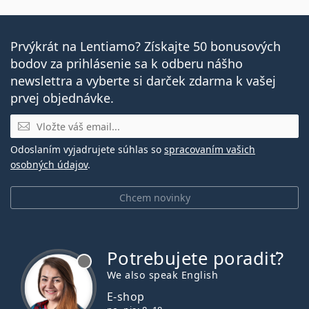
Prvýkrát na Lentiamo? Získajte 50 bonusových
bodov za prihlásenie sa k odberu nášho
newslettra a vyberte si darček zdarma k vašej
prvej objednávke.
E-mail
Odoslaním vyjadrujete súhlas so
spracovaním vašich
osobných údajov
.
Chcem novinky
Potrebujete poradiť?
je offline
We also speak English
E-shop