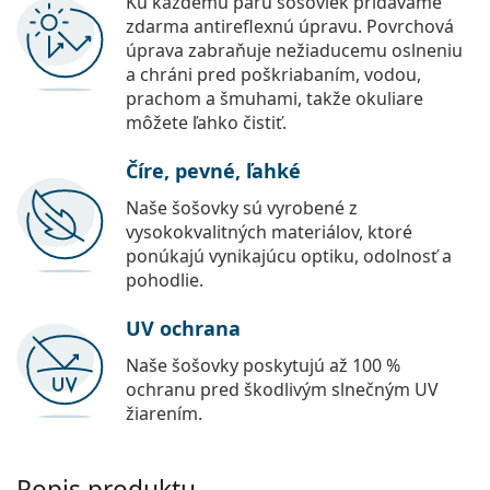
Ku každému páru šošoviek pridávame
zdarma antireflexnú úpravu. Povrchová
úprava zabraňuje nežiaducemu oslneniu
a chráni pred poškriabaním, vodou,
prachom a šmuhami, takže okuliare
môžete ľahko čistiť.
Číre, pevné, ľahké
Naše šošovky sú vyrobené z
vysokokvalitných materiálov, ktoré
ponúkajú vynikajúcu optiku, odolnosť a
pohodlie.
UV ochrana
Naše šošovky poskytujú až 100 %
ochranu pred škodlivým slnečným UV
žiarením.
Popis produktu