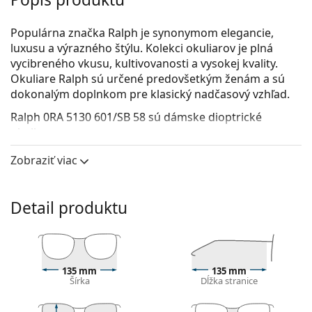
Populárna značka Ralph je synonymom elegancie,
luxusu a výrazného štýlu. Kolekci okuliarov je plná
vycibreného vkusu, kultivovanosti a vysokej kvality.
Okuliare Ralph sú určené predovšetkým ženám a sú
dokonalým doplnkom pre klasický nadčasový vzhľad.
Ralph 0RA 5130 601/SB 58
sú dámske dioptrické
okuliare.
Pozrite sa, ako vyzeráte v týchto okuliaroch pomocou
Zobraziť viac
funkcie virtuálnej skúšky.
Okuliarové rámy
Detail produktu
Hnedá farba rámov skvele ladí s teplým odtieňom
pleti a so svetlohnedými, čiernymi alebo tmavými
blond vlasmi.
Obdĺžnikové rámy sú ideálnou voľbou, ak máte
135 mm
135 mm
oválny alebo okrúhly typ tváre.
Šírka
Dĺžka stranice
Rám okuliarov je vyrobený z veľmi kvalitného plastu,
ktorý ponúka vysokú odolnosť, pohodlné nosenie a