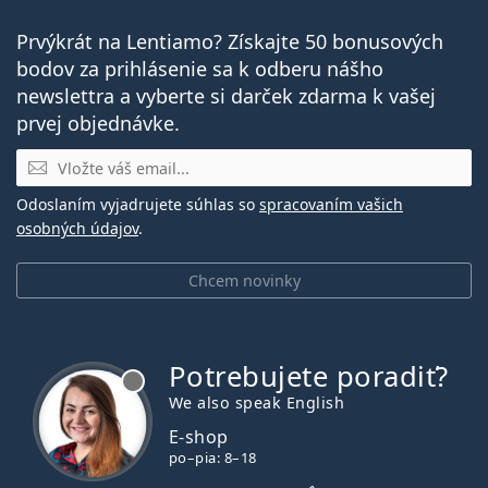
Prvýkrát na Lentiamo? Získajte 50 bonusových
bodov za prihlásenie sa k odberu nášho
newslettra a vyberte si darček zdarma k vašej
prvej objednávke.
E-mail
Odoslaním vyjadrujete súhlas so
spracovaním vašich
osobných údajov
.
Chcem novinky
Potrebujete poradiť?
je offline
We also speak English
E-shop
po–pia: 8–18