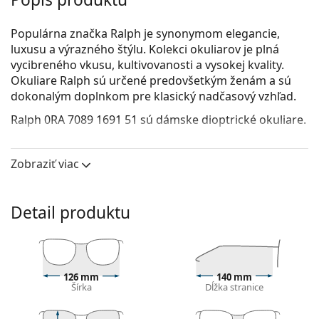
Populárna značka Ralph je synonymom elegancie,
luxusu a výrazného štýlu. Kolekci okuliarov je plná
vycibreného vkusu, kultivovanosti a vysokej kvality.
Okuliare Ralph sú určené predovšetkým ženám a sú
dokonalým doplnkom pre klasický nadčasový vzhľad.
Ralph 0RA 7089 1691 51
sú dámske dioptrické okuliare.
Pozrite sa, ako vyzeráte v týchto okuliaroch pomocou
funkcie virtuálnej skúšky.
Zobraziť viac
Okuliarové rámy
Hnedá farba rámov skvele ladí s teplým odtieňom
Detail produktu
pleti a so svetlohnedými, čiernymi alebo tmavými
blond vlasmi.
Obdĺžnikové rámy sú ideálnou voľbou, ak máte
oválny alebo okrúhly typ tváre.
126 mm
140 mm
Rám okuliarov je vyrobený z veľmi kvalitného plastu,
Šírka
Dĺžka stranice
ktorý ponúka vysokú odolnosť, pohodlné nosenie a
výnimočný vzhľad.