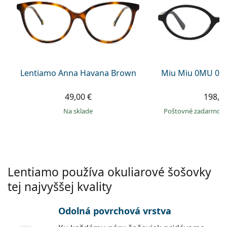
Persol
Prada
Všetky značky
Lentiamo Anna Havana Brown
Miu Miu 0MU 01
49,00 €
198,9
na sklade
Poštovné zadarmo
Lentiamo používa okuliarové šošovky
tej najvyššej kvality
Odolná povrchová vrstva