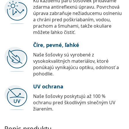
Ku každému páru šošoviek pridávame
zdarma antireflexnú úpravu. Povrchová
úprava zabraňuje nežiaducemu oslneniu
a chráni pred poškriabaním, vodou,
prachom a šmuhami, takže okuliare
môžete ľahko čistiť.
Číre, pevné, ľahké
Naše šošovky sú vyrobené z
vysokokvalitných materiálov, ktoré
ponúkajú vynikajúcu optiku, odolnosť a
pohodlie.
UV ochrana
Naše šošovky poskytujú až 100 %
ochranu pred škodlivým slnečným UV
žiarením.
Popis produktu