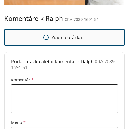
Hmotnosť:
100 g
Komentáre k Ralph
Nastaviteľné
Nie
0RA 7089 1691 51
sedielka:
Príslušenstvo
Žiadna otázka...
Puzdro:
Áno
Čistiaca
Áno
handrička:
Pridať otázku alebo komentár k Ralph
0RA 7089
1691 51
Ostatné
Typ:
Dámske
Komentár
*
Kategória:
Dioptrické okuliare
Značka:
Ralph
Kód:
0RA 7089 1691 51
Meno
*