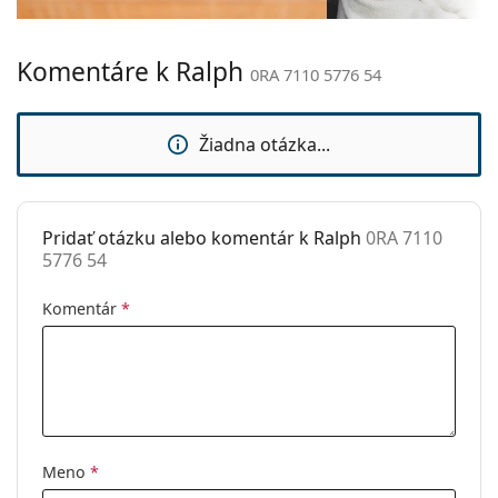
Hmotnosť:
155 g
Komentáre k Ralph
Nastaviteľné
Nie
0RA 7110 5776 54
sedielka:
Flexi pánt:
Nie
Žiadna otázka...
Príslušenstvo
Puzdro:
Áno
Pridať otázku alebo komentár k Ralph
0RA 7110
Čistiaca
Áno
5776 54
handrička:
Ostatné
Komentár
*
Typ:
Dámske
Kategória:
Dioptrické okuliare
Značka:
Ralph
Kód:
0RA 7110 5776 54
Meno
*