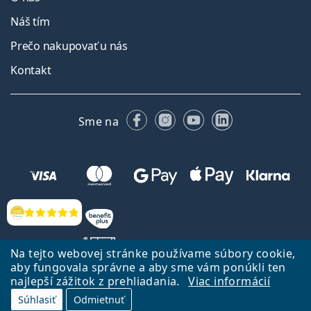
Náš tím
Prečo nakupovať u nás
Kontakt
Facebooku
Instagrame
YouTube
LinkedIn
Sme na
Hodnotenia
Na tejto webovej stránke používame súbory cookie,
aby fungovala správne a aby sme vám ponúkli ten
najlepší zážitok z prehliadania.
Viac informácií
Späť na Úvodnu stránku
Prejsť hore
Súhlasiť
Odmietnuť