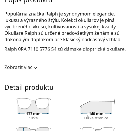
Populárna značka Ralph je synonymom elegancie,
luxusu a výrazného štýlu. Kolekci okuliarov je plná
vycibreného vkusu, kultivovanosti a vysokej kvality.
Okuliare Ralph sú určené predovšetkým ženám a sú
dokonalým doplnkom pre klasický nadčasový vzhľad.
Ralph 0RA 7110 5776 54
sú dámske dioptrické okuliare.
Okuliarové rámy
Zobraziť viac
Modrá farba rámov skvele ladí so studeným
odtieňom pleti a so svetlohnedými, čiernymi alebo
svetlými blond vlasmi.
Detail produktu
Obdĺžnikové rámy sú ideálnou voľbou, ak máte
oválny alebo okrúhly typ tváre.
Rám okuliarov je vyrobený z veľmi kvalitného plastu,
ktorý ponúka vysokú odolnosť, pohodlné nosenie a
výnimočný vzhľad.
133 mm
140 mm
Šírka
Dĺžka stranice
Celorámové okuliare sú najbežnejším typom rámov,
skladajú sa z okuliarového stredu a páru straníc.