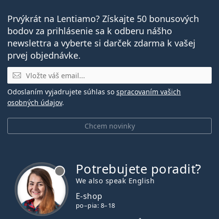
Prvýkrát na Lentiamo? Získajte 50 bonusových
bodov za prihlásenie sa k odberu nášho
newslettra a vyberte si darček zdarma k vašej
prvej objednávke.
E-mail
Odoslaním vyjadrujete súhlas so
spracovaním vašich
osobných údajov
.
Chcem novinky
Potrebujete poradiť?
je offline
We also speak English
E-shop
po–pia: 8–18