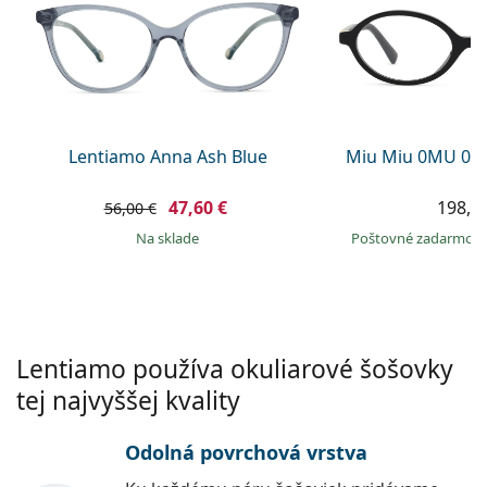
Persol
Prada
Všetky značky
Lentiamo Anna Ash Blue
Miu Miu 0MU 01
47,60 €
198,9
56,00 €
na sklade
Poštovné zadarmo
Lentiamo používa okuliarové šošovky
tej najvyššej kvality
Odolná povrchová vrstva