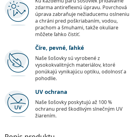
Ku každému páru šošoviek pridávame
zdarma antireflexnú úpravu. Povrchová
úprava zabraňuje nežiaducemu oslneniu
a chráni pred poškriabaním, vodou,
prachom a šmuhami, takže okuliare
môžete ľahko čistiť.
Číre, pevné, ľahké
Naše šošovky sú vyrobené z
vysokokvalitných materiálov, ktoré
ponúkajú vynikajúcu optiku, odolnosť a
pohodlie.
UV ochrana
Naše šošovky poskytujú až 100 %
ochranu pred škodlivým slnečným UV
žiarením.
Popis produktu