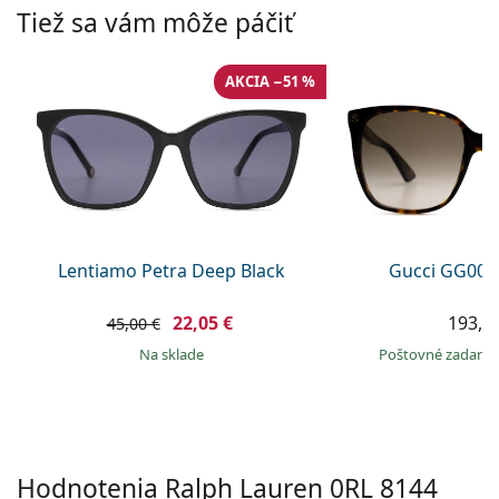
Gucci
Všetky roztoky
Tiež sa vám môže páčiť
je onli
Všetky značky
Persol
AKCIA −51 %
Prada
Všetky značky
Lentiamo Petra Deep Black
Gucci GG002
22,05 €
193,9
45,00 €
na sklade
Poštovné zadar
Hodnotenia Ralph Lauren
0RL 8144