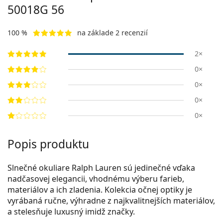
50018G 56
100 %
na základe 2 recenzií
2×
0×
0×
0×
0×
Popis produktu
Slnečné okuliare Ralph Lauren sú jedinečné vďaka
nadčasovej ele­gancii, vhodnému výberu farieb,
materiálov a ich zladenia. Kolekcia očnej optiky je
vyrábaná ručne, výhradne z najkvalitnejších materiálov,
a stelesňuje luxusný imidž značky.