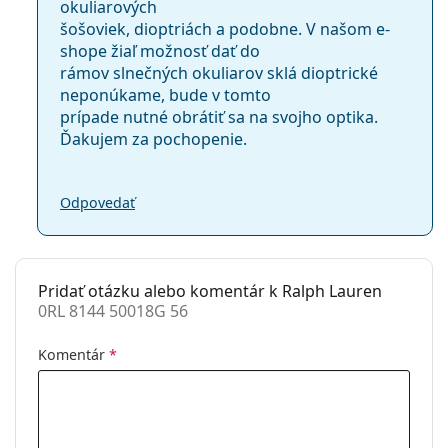
okuliarových
šošoviek, dioptriách a podobne. V našom e-
shope žiaľ možnosť dať do
rámov slnečných okuliarov sklá dioptrické
neponúkame, bude v tomto
prípade nutné obrátiť sa na svojho optika.
Ďakujem za pochopenie.
Odpovedať
Pridať otázku alebo komentár k Ralph Lauren
0RL 8144 50018G 56
Komentár
*