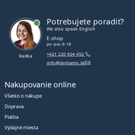
Potrebujete poradiť?
je online
We also speak English
E-shop
po–pia: 8–18
+421 220 924 452
Radka
info@lentiamo.sk
Nakupovanie online
Všetko o nákupe
Doprava
Platba
Výdajné miesta