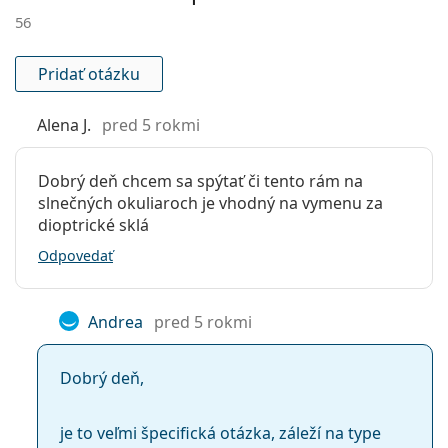
Značka:
Ralph Lauren
56
Použitie:
Móda
Kód:
0RL 8144 50018G 56
Pridať otázku
Dostupné s
Nie
Alena J.
pred 5 rokmi
dioptrickými
šošovkami:
Dobrý deň chcem sa spýtať či tento rám na
slnečných okuliaroch je vhodný na vymenu za
dioptrické sklá
Odpovedať
Andrea
pred 5 rokmi
Dobrý deň,
je to veľmi špecifická otázka, záleží na type