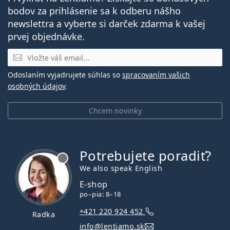
bodov za prihlásenie sa k odberu nášho
newslettra a vyberte si darček zdarma k vašej
prvej objednávke.
E-mail
Odoslaním vyjadrujete súhlas so
spracovaním vašich
osobných údajov
.
Chcem novinky
Potrebujete poradiť?
je offline
We also speak English
E-shop
po–pia: 8–18
+421 220 924 452
Radka
info@lentiamo.sk