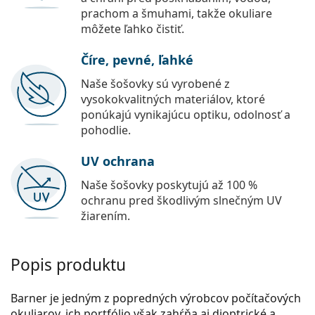
prachom a šmuhami, takže okuliare
môžete ľahko čistiť.
Číre, pevné, ľahké
Naše šošovky sú vyrobené z
vysokokvalitných materiálov, ktoré
ponúkajú vynikajúcu optiku, odolnosť a
pohodlie.
UV ochrana
Naše šošovky poskytujú až 100 %
ochranu pred škodlivým slnečným UV
žiarením.
Popis produktu
Barner je jedným z popredných výrobcov počítačových
okuliarov, ich portfólio však zahŕňa aj dioptrické a