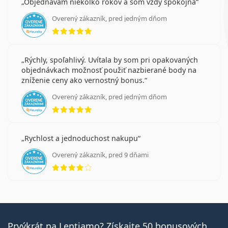
Objednávam niekoľko rokov a som vždy spokojná
Overený zákazník, pred jedným dňom
hodnotenie 5 z 5
Rýchly, spoľahlivý. Uvítala by som pri opakovaných
objednávkach možnosť použiť nazbierané body na
zníženie ceny ako vernostný bonus.
Overený zákazník, pred jedným dňom
hodnotenie 5 z 5
Rychlost a jednoduchost nakupu
Overený zákazník, pred 9 dňami
hodnotenie 4 z 5
Prvýkrát na Lentiamo? Získajte 50 bonusových