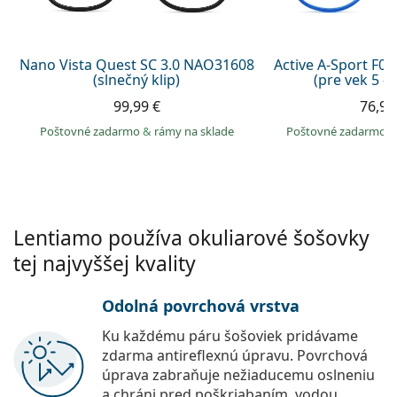
Persol
Prada
Nano Vista Quest SC 3.0 NAO31608
Active A-Sport F0
(slnečný klip)
(pre vek 5 - 
Všetky značky
99,99 €
76,99
Poštovné zadarmo
&
rámy na sklade
Poštovné zadarmo
Lentiamo používa okuliarové šošovky
tej najvyššej kvality
Odolná povrchová vrstva
Ku každému páru šošoviek pridávame
zdarma antireflexnú úpravu. Povrchová
úprava zabraňuje nežiaducemu oslneniu
a chráni pred poškriabaním, vodou,