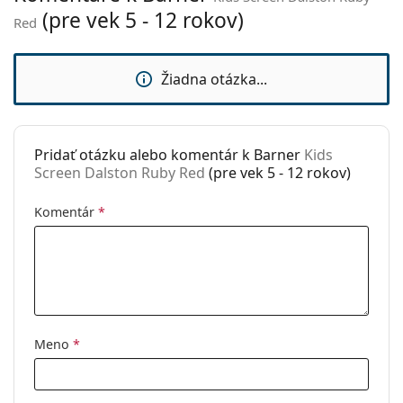
(pre vek 5 - 12 rokov)
Nastaviteľné
Nie
Red
sedielka:
Flexi pánt:
Nie
Žiadna otázka...
Príslušenstvo
Puzdro:
Áno
Pridať otázku alebo komentár k Barner
Kids
Čistiaca
Áno
Screen Dalston Ruby Red
(pre vek 5 - 12 rokov)
handrička:
Ostatné
Komentár
*
Typ:
Detské
Kategória:
Dioptrické okuliare
Okuliare na počítač
Značka:
Barner
Meno
*
Kód:
Kids Screen Dalston Ruby Red
Vek:
5 - 12 rokov