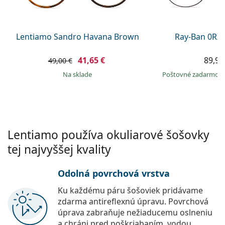
Persol
Prada
Lentiamo Sandro Havana Brown
Ray-Ban 0RX
Všetky značky
41,65 €
89,99
49,00 €
na sklade
Poštovné zadarmo
Lentiamo používa okuliarové šošovky
tej najvyššej kvality
Odolná povrchová vrstva
Ku každému páru šošoviek pridávame
zdarma antireflexnú úpravu. Povrchová
úprava zabraňuje nežiaducemu oslneniu
a chráni pred poškriabaním, vodou,