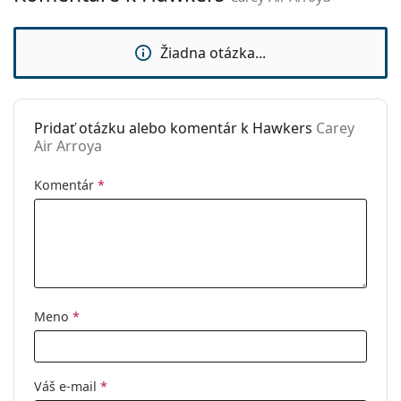
Hmotnosť:
150 g
Nastaviteľné
Áno
Žiadna otázka...
sedielka:
Príslušenstvo
Pridať otázku alebo komentár k Hawkers
Carey
Puzdro:
Nie
Air Arroya
Čistiaca
Áno
handrička:
Komentár
*
Ostatné
Typ:
Unisex
Kategória:
Dioptrické okuliare
Okuliare na počítač
Meno
*
Značka:
Hawkers
Kód:
Carey Air Arroya
Váš e-mail
*