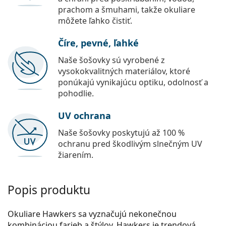
prachom a šmuhami, takže okuliare
môžete ľahko čistiť.
Číre, pevné, ľahké
Naše šošovky sú vyrobené z
vysokokvalitných materiálov, ktoré
ponúkajú vynikajúcu optiku, odolnosť a
pohodlie.
UV ochrana
Naše šošovky poskytujú až 100 %
ochranu pred škodlivým slnečným UV
žiarením.
Popis produktu
Okuliare Hawkers sa vyznačujú nekonečnou
kombináciou farieb a štýlov. Hawkers je trendová