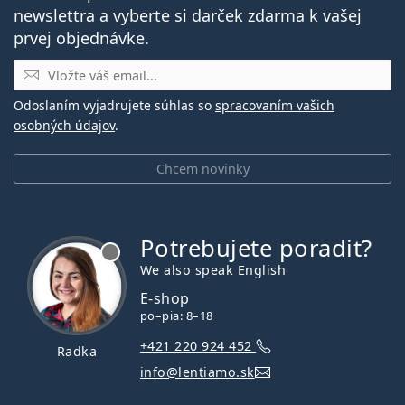
newslettra a vyberte si darček zdarma k vašej
prvej objednávke.
E-mail
Odoslaním vyjadrujete súhlas so
spracovaním vašich
osobných údajov
.
Chcem novinky
Potrebujete poradiť?
je offline
We also speak English
E-shop
po–pia: 8–18
+421 220 924 452
Radka
info@lentiamo.sk