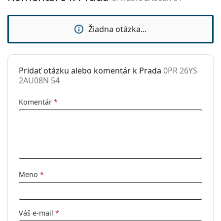
Hmotnosť:
275 g
Nastaviteľné
Nie
Žiadna otázka...
sedielka:
Flexi pánt:
Nie
Pridať otázku alebo komentár k Prada
0PR 26YS
Príslušenstvo
2AU08N 54
Puzdro:
Áno
Komentár
*
Čistiaca
Áno
handrička:
Ostatné
Typ:
Dámske
Kategória:
Dioptrické okuliare
Meno
*
Okuliare na počítač
Značka:
Prada
Kód:
0PR 26YS 2AU08N 54
Váš e-mail
*