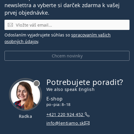
newslettra a vyberte si darček zdarma k vašej
prvej objednávke.
E-mail
Odoslaním vyjadrujete súhlas so
spracovaním vašich
osobných údajov
.
Chcem novinky
Potrebujete poradiť?
je offline
We also speak English
E-shop
po–pia: 8–18
+421 220 924 452
Radka
info@lentiamo.sk