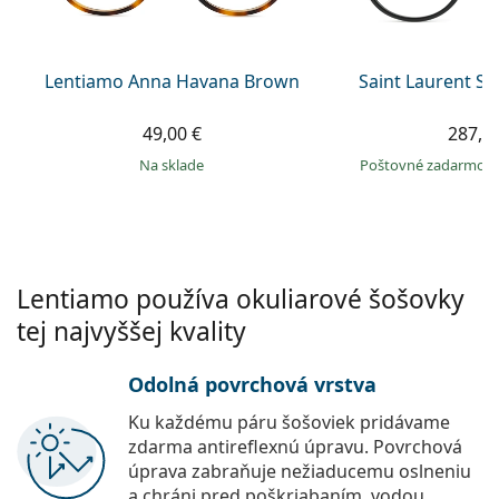
Persol
Prada
Lentiamo Anna Havana Brown
Saint Laurent S
Všetky značky
49,00 €
287,9
na sklade
Poštovné zadarmo
Lentiamo používa okuliarové šošovky
tej najvyššej kvality
Odolná povrchová vrstva
Ku každému páru šošoviek pridávame
zdarma antireflexnú úpravu. Povrchová
úprava zabraňuje nežiaducemu oslneniu
a chráni pred poškriabaním, vodou,