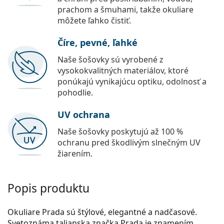
prachom a šmuhami, takže okuliare
môžete ľahko čistiť.
Číre, pevné, ľahké
Naše šošovky sú vyrobené z
vysokokvalitných materiálov, ktoré
ponúkajú vynikajúcu optiku, odolnosť a
pohodlie.
UV ochrana
Naše šošovky poskytujú až 100 %
ochranu pred škodlivým slnečným UV
žiarením.
Popis produktu
Okuliare Prada sú štýlové, elegantné a nadčasové.
Svetoznáma talianska značka Prada je znamením