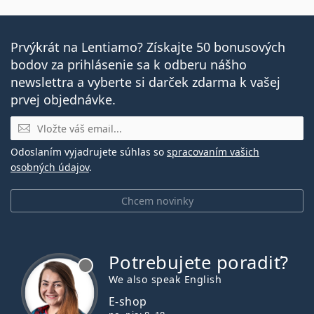
Prvýkrát na Lentiamo? Získajte 50 bonusových
bodov za prihlásenie sa k odberu nášho
newslettra a vyberte si darček zdarma k vašej
prvej objednávke.
E-mail
Odoslaním vyjadrujete súhlas so
spracovaním vašich
osobných údajov
.
Chcem novinky
Potrebujete poradiť?
je offline
We also speak English
E-shop