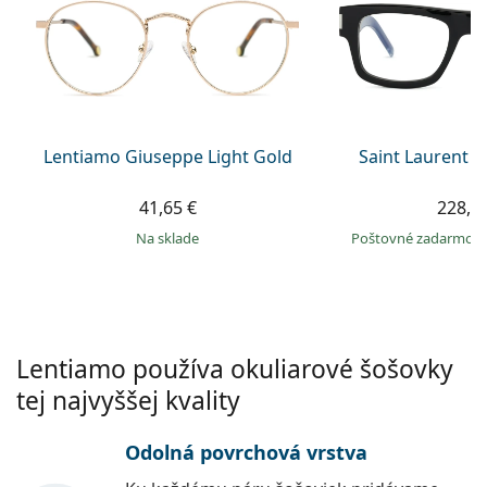
Persol
Prada
Všetky značky
Lentiamo Giuseppe Light Gold
Saint Laurent S
41,65 €
228,9
na sklade
Poštovné zadarmo
Lentiamo používa okuliarové šošovky
tej najvyššej kvality
Odolná povrchová vrstva