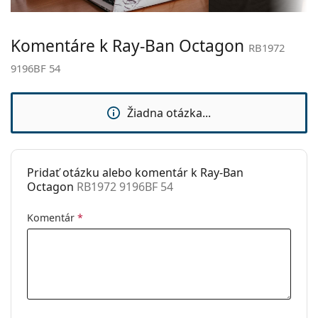
Dĺžka stranice:
145 mm
Komentáre k Ray-Ban Octagon
Šírka mostíka:
19 mm
RB1972
Hmotnosť:
100 g
9196BF 54
Nastaviteľné
Áno
sedielka:
Žiadna otázka...
Príslušenstvo
Puzdro:
Áno
Pridať otázku alebo komentár k Ray-Ban
Čistiaca
Áno
Octagon
RB1972 9196BF 54
handrička:
Ostatné
Komentár
*
Typ:
Unisex
Kategória:
Dioptrické okuliare
Okuliare na počítač
Značka:
Ray-Ban