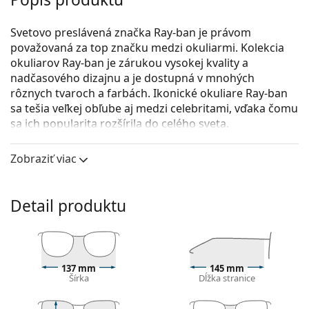
Svetovo preslávená značka Ray-ban je právom
považovaná za top značku medzi okuliarmi. Kolekcia
okuliarov Ray-ban je zárukou vysokej kvality a
nadčasového dizajnu a je dostupná v mnohých
rôznych tvaroch a farbách. Ikonické okuliare Ray-ban
sa tešia veľkej obľube aj medzi celebritami, vďaka čomu
sa ich popularita rozšírila do celého sveta.
Ray-Ban Octagon RB1972 9196BF 54
sú unisex
Zobraziť viac
dioptrické okuliare.
Pozrite sa, ako vyzeráte v týchto okuliaroch pomocou
funkcie virtuálnej skúšky.
Detail produktu
Okuliarové rámy
Zlatá farba rámov skvele ladí s teplým odtieňom
pleti a s tmavohnedými vlasmi.
137 mm
145 mm
Obdĺžnikové rámy sú ideálnou voľbou, ak máte
Šírka
Dĺžka stranice
oválny alebo okrúhly typ tváre.
Nastaviteľné sedielka umožňujú jemnú úpravu