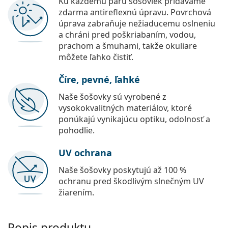
Ku každému páru šošoviek pridávame
zdarma antireflexnú úpravu. Povrchová
úprava zabraňuje nežiaducemu oslneniu
a chráni pred poškriabaním, vodou,
prachom a šmuhami, takže okuliare
môžete ľahko čistiť.
Číre, pevné, ľahké
Naše šošovky sú vyrobené z
vysokokvalitných materiálov, ktoré
ponúkajú vynikajúcu optiku, odolnosť a
pohodlie.
UV ochrana
Naše šošovky poskytujú až 100 %
ochranu pred škodlivým slnečným UV
žiarením.
Popis produktu