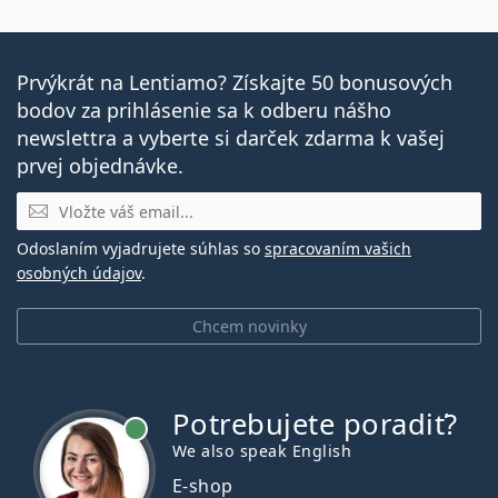
Prvýkrát na Lentiamo? Získajte 50 bonusových
bodov za prihlásenie sa k odberu nášho
newslettra a vyberte si darček zdarma k vašej
prvej objednávke.
E-mail
Odoslaním vyjadrujete súhlas so
spracovaním vašich
osobných údajov
.
Chcem novinky
Potrebujete poradiť?
je online
We also speak English
E-shop