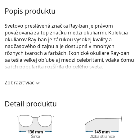
Popis produktu
Svetovo preslávená značka Ray-ban je právom
považovaná za top značku medzi okuliarmi. Kolekcia
okuliarov Ray-ban je zárukou vysokej kvality a
nadčasového dizajnu a je dostupná v mnohých
rôznych tvaroch a farbách. Ikonické okuliare Ray-ban
sa tešia veľkej obľube aj medzi celebritami, vďaka čomu
sa ich popularita rozšírila do celého sveta.
Ray-Ban 0RX8420 2509 58
sú pánske dioptrické
Zobraziť viac
okuliare.
Okuliarové rámy
Detail produktu
Čierna farba rámov skvele ladí so studeným
odtieňom pleti a so svetlohnedými, čiernymi alebo
svetlými blond vlasmi.
Rámy v tvare pilotiek sú ideálnou voľbou, ak máte
hranatý, oválny alebo trojuholníkový typ tváre.
136 mm
145 mm
Šírka
Dĺžka stranice
Rám okuliarov je vyrobený z kovu, ktorý dobre drží