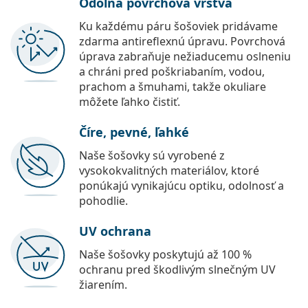
Odolná povrchová vrstva
Ku každému páru šošoviek pridávame
zdarma antireflexnú úpravu. Povrchová
úprava zabraňuje nežiaducemu oslneniu
a chráni pred poškriabaním, vodou,
prachom a šmuhami, takže okuliare
môžete ľahko čistiť.
Číre, pevné, ľahké
Naše šošovky sú vyrobené z
vysokokvalitných materiálov, ktoré
ponúkajú vynikajúcu optiku, odolnosť a
pohodlie.
UV ochrana
Naše šošovky poskytujú až 100 %
ochranu pred škodlivým slnečným UV
žiarením.