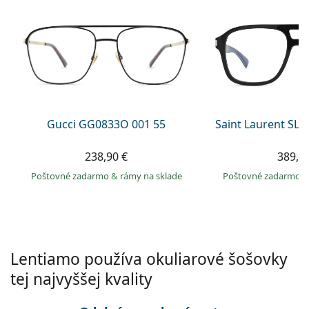
Gucci
Všetky roztoky
je onli
Všetky značky
Persol
Prada
Všetky značky
Gucci GG0833O 001 55
Saint Laurent SL 
238,90 €
389,9
Poštovné zadarmo
&
rámy na sklade
Poštovné zadarmo
Lentiamo používa okuliarové šošovky
tej najvyššej kvality