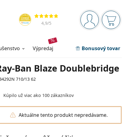
Navigačný panel
Hodnotenia
ste prihlásení
Nákupný ko
4,9
/5
lušenstvo
výpredaj
Bonusový tovar
Ray-Ban Blaze Doublebridge
B4292N 710/13 62
Kúpilo už viac ako 100 zákazníkov
Aktuálne tento produkt nepredávame.