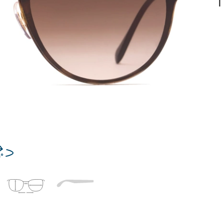
T
Dĺžka stranice
a
Šírka
Dĺžka
e
mostíka
stranice
14 mm
Šírka mostíka