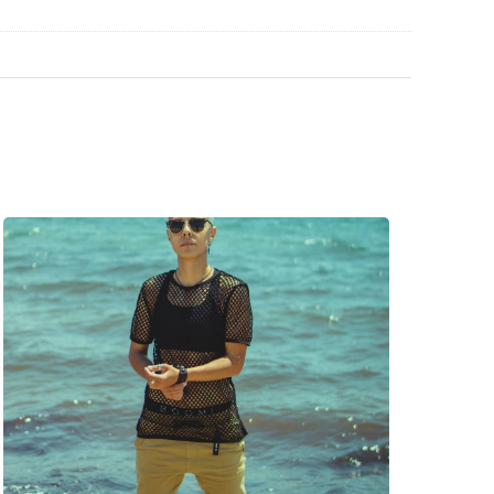
lné vrecko.
vte štýlové rámy od obľúbených značiek.