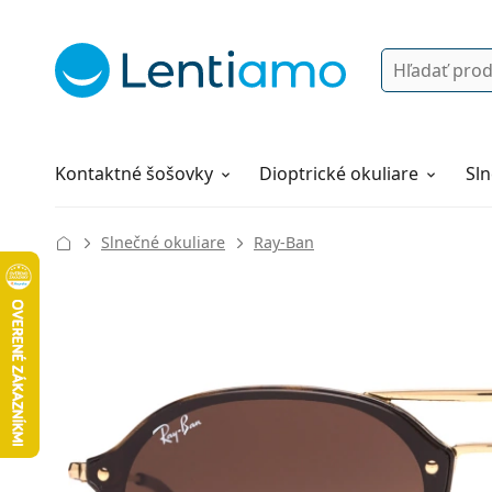
Vyhľadávanie
Prihlásenie
Navigácia webu
Roztoky
Všetko o nákupe
Kontaktné šošovky
Dioptrické okuliare
Sln
Slnečné okuliare
Ray-Ban
140 mm