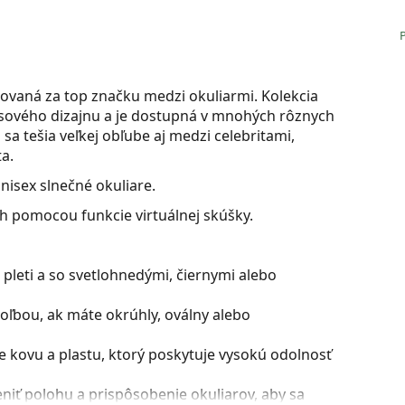
ovaná za top značku medzi okuliarmi. Kolekcia
časového dizajnu a je dostupná v mnohých rôznych
sa tešia veľkej obľube aj medzi celebritami,
a.
nisex slnečné okuliare.
ch pomocou funkcie virtuálnej skúšky.
pleti a so svetlohnedými, čiernymi alebo
oľbou, ak máte okrúhly, oválny alebo
 kovu a plastu, ktorý poskytuje vysokú odolnosť
iť polohu a prispôsobenie okuliarov, aby sa