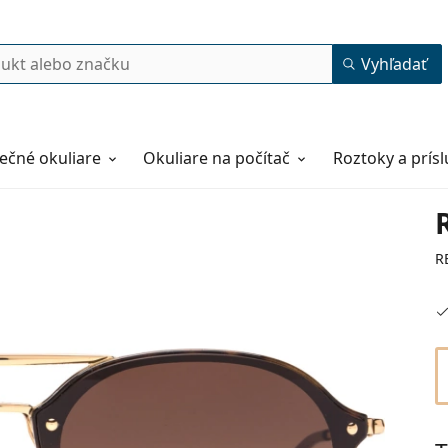
Vyhľadať
ečné okuliare
Okuliare na počítač
Roztoky a prís
R
62
14
145
145 mm