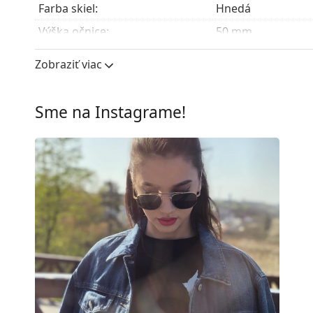
modely môžu namiesto handričky obsahovať texti
Farba skiel:
Hnedá
Preskúmajte celú ponuku
slnečných okuliarov
a obja
Výška očnice:
50 mm
Šírka očnice:
62 mm
Zobraziť viac
Materiál skiel:
Plast
UV filter 400:
Áno
Sme na Instagrame!
Rám
Tvar rámu:
Štvorcové
Farba rámov:
Hnedá
Materiál rámov:
Kov/Plast
Veľkosť:
M
Šírka:
140 mm
Dĺžka stranice:
145 mm
Šírka mostíka:
14 mm
Hmotnosť:
40 g