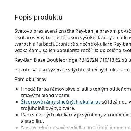
Popis produktu
Svetovo preslávená značka Ray-ban je právom považ
okuliarov Ray-ban je zárukou vysokej kvality a nad
tvaroch a farbách. Ikonické slnečné okuliare Ray-ban 
vďaka čomu sa ich popularita rozšírila do celého svet
Ray-Ban Blaze Doublebridge RB4292N 710/13 62
sú u
Pozrite sa, ako vyzeráte v týchto slnečných okuliaro
Rám okuliarov
Hnedá farba rámov skvele ladí s teplým odtieňom 
tmavými blond vlasmi.
Štvorcové rámy slnečných okuliarov
sú ideálnou v
trojuholníkový typ tváre.
Rám slnečných okuliarov je vyrobený z kombinácie
a stabilitu.
Nastaviteľné nosové sedielka umožňujú jemne men