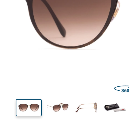
Šírka
Šírk
očnic
50 mm
62 mm
Výška očnice
Šírka očnice