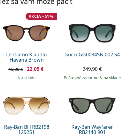
iež sa vám môže páčiť
AKCIA −51 %
Lentiamo Klaudio
Gucci GG0034SN 002 54
Havana Brown
22,05 €
249,90 €
45,00 €
na sklade
Poštovné zadarmo
&
na sklade
Ray-Ban Bill RB2198
Ray-Ban Wayfarer
129251
RB2140 901