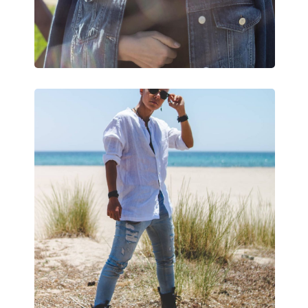
Nastaviteľné sedielka:
Áno
Príslušenstvo
Puzdro:
Áno
Čistiaca handrička:
Áno
Ostatné
Typ:
Unisex
Kategória:
Slnečné okuliare
Značka:
Ray-Ban
Použitie:
Móda
Kód:
RB4292N 710/13 6
Dostupné s dioptrickými
Nie
šošovkami: