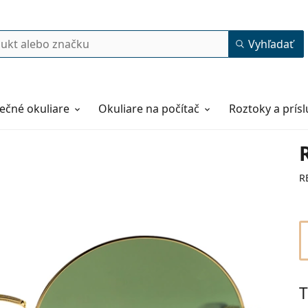
Vyhľadať
ečné okuliare
Okuliare na počítač
Roztoky a prís
R
T
54
19
145
145 mm