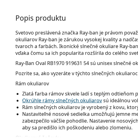
Popis produktu
Svetovo preslávená značka Ray-ban je právom považ
okuliarov Ray-ban je zárukou vysokej kvality a nad
tvaroch a farbách. Ikonické slnečné okuliare Ray-ban 
vďaka čomu sa ich popularita rozšírila do celého svet
Ray-Ban Oval RB1970 919631 54
sú unisex slnečné ok
Pozrite sa, ako vyzeráte v týchto slnečných okuliaro
Rám okuliarov
Zlatá farba rámov skvele ladí s teplým odtieňom 
Okrúhle rámy slnečných okuliarov
sú ideálnou voľ
Rám slnečných okuliarov je vyrobený z kovu, ktorý 
Nastaviteľné nosové sedielka umožňujú jemne men
zabezpečilo väčšie pohodlie. Nastavenie nosových
aby sa predišlo ich poškodeniu alebo zlomeniu.
Okuliarové šošovky