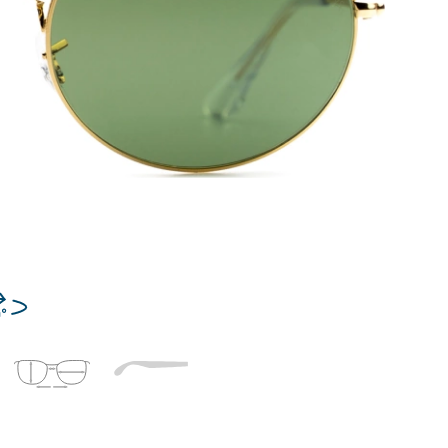
Dĺžka stranice
a
Šírka
Dĺžka
e
mostíka
stranice
19 mm
Šírka mostíka