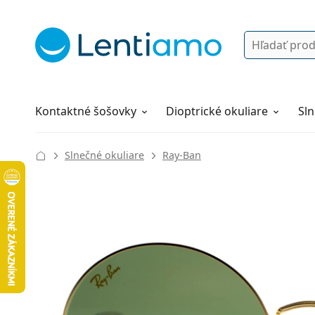
Vyhľadávanie
Prihlásenie
Navigácia webu
Roztoky
Všetko o nákupe
Kontaktné šošovky
Dioptrické okuliare
Sln
Slnečné okuliare
Ray-Ban
135 mm