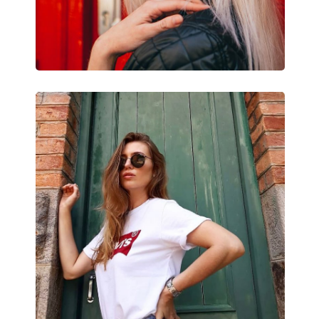
Nastaviteľné sedielka:
Áno
Príslušenstvo
Puzdro:
Áno
Čistiaca handrička:
Áno
Ostatné
Typ:
Unisex
Kategória:
Slnečné okuliare
Značka:
Ray-Ban
Použitie:
Móda
Kód:
RB1970 919631 54