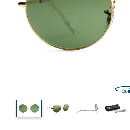
Šírka
Šírk
očnic
47 mm
54 mm
Výška očnice
Šírka očnice