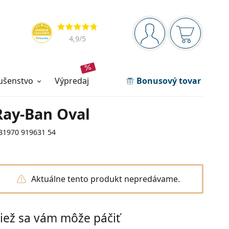
Navigačný panel
Hodnotenia
ste prihlásení
Nákupný ko
4,9
/5
lušenstvo
výpredaj
Bonusový tovar
Ray-Ban Oval
B1970 919631 54
Aktuálne tento produkt nepredávame.
iež sa vám môže páčiť