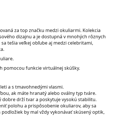
ovaná za top značku medzi okuliarmi. Kolekcia
časového dizajnu a je dostupná v mnohých rôznych
sa tešia veľkej obľube aj medzi celebritami,
a.
uliare.
ch pomocou funkcie virtuálnej skúšky.
pleti a s tmavohnedými vlasmi.
bou, ak máte hranatý alebo oválny typ tváre.
dobre drží tvar a poskytuje vysokú stabilitu.
iť polohu a prispôsobenie okuliarov, aby sa
 podložiek by mal vždy vykonávať skúsený optik,