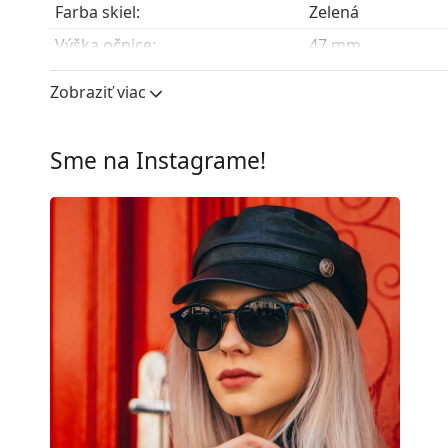
Farba skiel:
Zelená
Výška očnice:
47 mm
Šírka očnice:
54 mm
Zobraziť viac
Materiál skiel:
Plast
UV filter 400:
Áno
Sme na Instagrame!
Rám
Tvar rámu:
Okrúhle
Farba rámov:
Zlatá
Materiál rámov:
Kov
Veľkosť:
M
Šírka:
135 mm
Dĺžka stranice:
145 mm
Šírka mostíka:
19 mm
Hmotnosť:
100 g