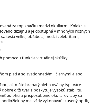
ovaná za top značku medzi okuliarmi. Kolekcia
časového dizajnu a je dostupná v mnohých rôznych
sa tešia veľkej obľube aj medzi celebritami,
a.
.
ch pomocou funkcie virtuálnej skúšky.
ňom pleti a so svetlohnedými, čiernymi alebo
bou, ak máte hranatý alebo oválny typ tváre.
dobre drží tvar a poskytuje vysokú stabilitu.
iť polohu a prispôsobenie okuliarov, aby sa
 podložiek by mal vždy vykonávať skúsený optik,