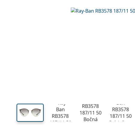
Šírka
Šírk
očnic
50 mm
50 mm
Výška očnice
Šírka očnice