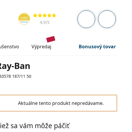
Navigačný panel
Hodnotenia
ste prihlásení
Nákupný ko
4,9
/5
lušenstvo
výpredaj
Bonusový tovar
Ray-Ban
B3578 187/11 50
Aktuálne tento produkt nepredávame.
iež sa vám môže páčiť