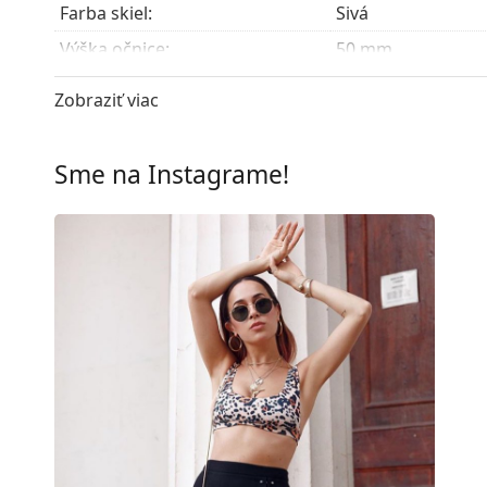
Farba skiel:
Sivá
Výška očnice:
50 mm
Šírka očnice:
50 mm
Zobraziť viac
Materiál skiel:
Plast
UV filter 400:
Áno
Sme na Instagrame!
Rám
Tvar rámu:
Okrúhle
Farba rámov:
Čierna
Materiál rámov:
Kov
Veľkosť:
M
Šírka:
140 mm
Dĺžka stranice:
145 mm
Šírka mostíka:
22 mm
Hmotnosť:
45 g