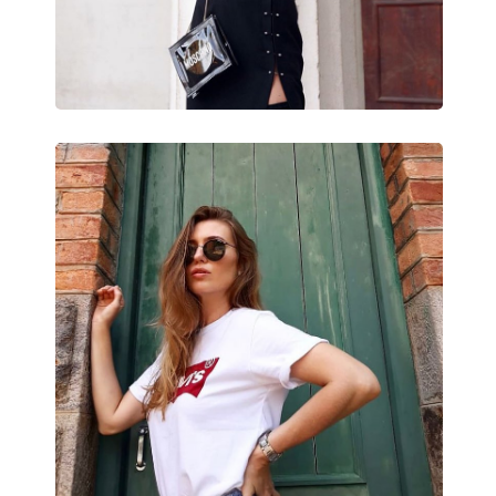
Nastaviteľné sedielka:
Áno
Príslušenstvo
Puzdro:
Áno
Čistiaca handrička:
Áno
Ostatné
Typ:
Unisex
Kategória:
Slnečné okuliare
Značka:
Ray-Ban
Použitie:
Móda
Kód:
RB3578 187/11 50