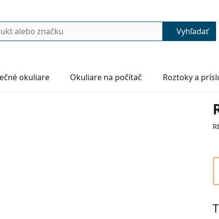
Vyhľadať
ečné okuliare
Okuliare na počítač
Roztoky a prís
R
T
50
22
145
145 mm