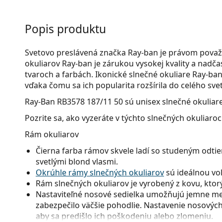
Popis produktu
Svetovo preslávená značka Ray-ban je právom považ
okuliarov Ray-ban je zárukou vysokej kvality a nad
tvaroch a farbách. Ikonické slnečné okuliare Ray-ban 
vďaka čomu sa ich popularita rozšírila do celého svet
Ray-Ban RB3578 187/11 50
sú unisex slnečné okuliare
Pozrite sa, ako vyzeráte v týchto slnečných okuliaro
Rám okuliarov
Čierna farba rámov skvele ladí so studeným odtie
svetlými blond vlasmi.
Okrúhle rámy slnečných okuliarov
sú ideálnou voľ
Rám slnečných okuliarov je vyrobený z kovu, ktorý 
Nastaviteľné nosové sedielka umožňujú jemne men
zabezpečilo väčšie pohodlie. Nastavenie nosových
aby sa predišlo ich poškodeniu alebo zlomeniu.