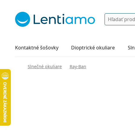
Vyhľadávanie
Prihlásenie
Navigácia webu
Roztoky
Všetko o nákupe
Kontaktné šošovky
Dioptrické okuliare
Sln
Slnečné okuliare
Ray-Ban
140 mm