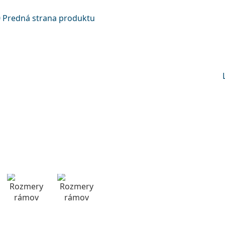
Dĺžka stranice
a
Šírka
Dĺžka
e
mostíka
stranice
22 mm
Šírka mostíka