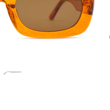
Dĺžka stranice
a
Šírka
Dĺžka
e
mostíka
stranice
22 mm
Šírka mostíka