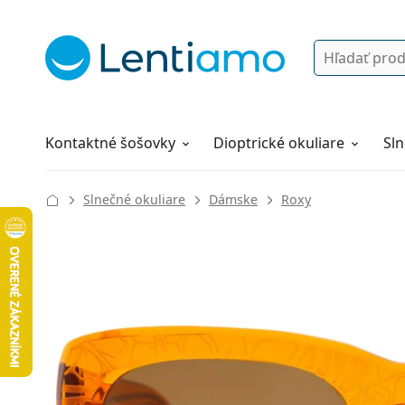
Vyhľadávanie
Prihlásenie
Navigácia webu
Roztoky
Všetko o nákupe
Kontaktné šošovky
Dioptrické okuliare
Sln
Slnečné okuliare
Dámske
Roxy
143 mm