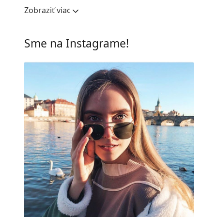
Šírka očnice:
55 mm
Zobraziť viac
Materiál skiel:
Plast
UV filter 400:
Áno
Sme na Instagrame!
Rám
Tvar rámu:
Obdĺžnikové
Farba rámov:
Oranžová
Materiál rámov:
Plast
Veľkosť:
L
Šírka:
143 mm
Dĺžka stranice:
140 mm
Šírka mostíka:
22 mm
Hmotnosť:
125 g
Nastaviteľné sedielka:
Nie
Flexi pánt:
Áno