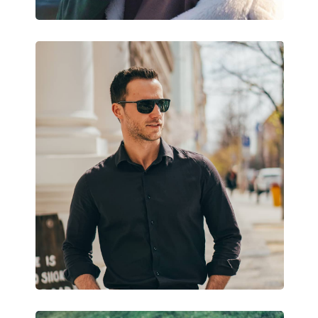
Príslušenstvo
Puzdro:
Áno
Čistiaca handrička:
Áno
Ostatné
Typ:
Dámske
Kategória:
Slnečné okuliare
Značka:
Roxy
Použitie:
Móda
Kód:
ERJEY03129 XNNC 