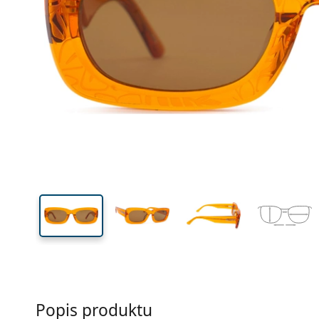
Šírka
Šírk
očnic
34 mm
55 mm
Výška očnice
Šírka očnice
Popis produktu