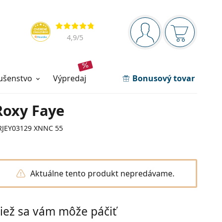
Navigačný panel
Hodnotenia
ste prihlásení
Nákupný ko
4,9
/5
lušenstvo
výpredaj
Bonusový tovar
Roxy Faye
RJEY03129 XNNC 55
Aktuálne tento produkt nepredávame.
iež sa vám môže páčiť