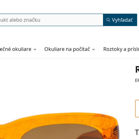
Vyhľadať
ečné okuliare
Okuliare na počítač
Roztoky a prís
E
T
55
22
140
140 mm