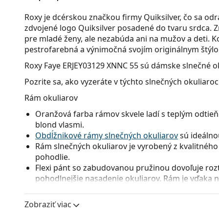
Roxy je dcérskou značkou firmy Quiksilver, čo sa odrá
zdvojené logo Quiksilver posadené do tvaru srdca.
pre mladé ženy, ale nezabúda ani na mužov a deti. Ko
pestrofarebná a výnimočná svojím originálnym štýl
Roxy Faye ERJEY03129 XNNC 55
sú dámske slnečné ok
Pozrite sa, ako vyzeráte v týchto slnečných okuliaro
Rám okuliarov
Oranžová farba rámov skvele ladí s teplým odtie
blond vlasmi.
Obdĺžnikové rámy slnečných okuliarov
sú ideálno
Rám slnečných okuliarov je vyrobený z kvalitného 
pohodlie.
Flexi pánt so zabudovanou pružinou dovoľuje rozt
pohodlnejšie nasadenie okuliarov. Rám je vďaka ne
udrží správne nastavenie.
Zobraziť viac
Okuliarové šošovky