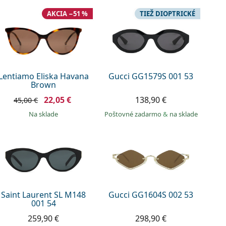
AKCIA −51 %
TIEŽ DIOPTRICKÉ
Lentiamo Eliska Havana
Gucci GG1579S 001 53
Brown
22,05 €
138,90 €
45,00 €
na sklade
Poštovné zadarmo
&
na sklade
Saint Laurent SL M148
Gucci GG1604S 002 53
001 54
259,90 €
298,90 €