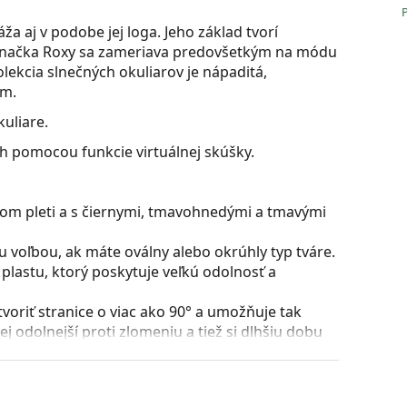
ža aj v podobe jej loga. Jeho základ tvorí
 Značka Roxy sa zameriava predovšetkým na módu
lekcia slnečných okuliarov je nápaditá,
om.
uliare.
ch pomocou funkcie virtuálnej skúšky.
ňom pleti a s čiernymi, tmavohnedými a tmavými
u voľbou, ak máte oválny alebo okrúhly typ tváre.
plastu, ktorý poskytuje veľkú odolnosť a
voriť stranice o viac ako 90° a umožňuje tak
j odolnejší proti zlomeniu a tiež si dlhšiu dobu