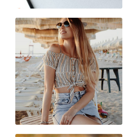
Puzdro:
Áno
Čistiaca handrička:
Áno
Ostatné
Typ:
Dámske
Kategória:
Slnečné okuliare
Značka:
Salvatore Ferrag
Použitie:
Móda
Kód:
SF 183S 001 54