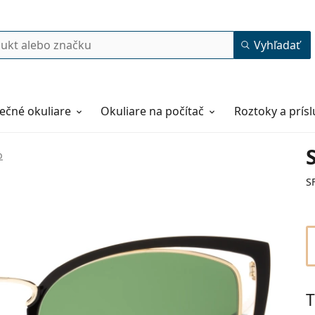
Vyhľadať
ečné okuliare
Okuliare na počítač
Roztoky a prís
o
S
T
54
19
140
140 mm