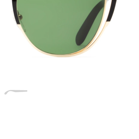
Dĺžka stranice
a
Šírka
Dĺžka
e
mostíka
stranice
19 mm
Šírka mostíka