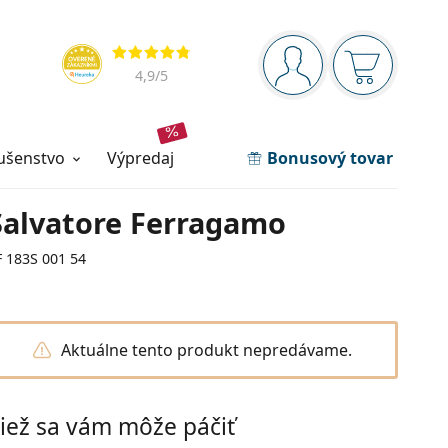
Navigačný panel
Hodnotenia
ste prihlásení
Nákupný ko
4,9
/5
lušenstvo
výpredaj
Bonusový tovar
Salvatore Ferragamo
F 183S 001 54
Aktuálne tento produkt nepredávame.
iež sa vám môže páčiť