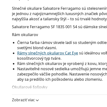
Slnečné okuliare Salvatore Ferragamo sú stelesnení
je jednou z najvýznamnejších luxusných značiek pôvo
najvyššia akosť a taliansky štýl – to sú trvalé hodno
Salvatore Ferragamo SF 183S 001 54
sú dámske slneč
Rám okuliarov
Čierna farba rámov skvele ladí so studeným odtie
svetlými blond vlasmi.
Rámy slnečných okuliarov Cat Eye
sú ideálnou voľ
kosoštvorcový typ tváre.
Rám slnečných okuliarov je vyrobený z kovu, ktorý 
Nastaviteľné nosové sedielka umožňujú jemne men
zabezpečilo väčšie pohodlie. Nastavenie nosových
aby sa predišlo ich poškodeniu alebo zlomeniu.
Okuliarové šošovky
Zelené sklá okuliarov zmierňujú intenzitu svetla a
Zobraziť viac
ani neskresľujú farby.
Okuliarové šošovky týchto slnečných okuliarov s