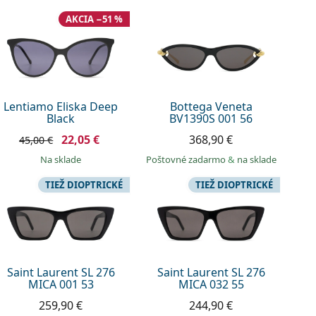
AKCIA −51 %
Lentiamo Eliska Deep
Bottega Veneta
Black
BV1390S 001 56
22,05 €
368,90 €
45,00 €
na sklade
Poštovné zadarmo
&
na sklade
TIEŽ DIOPTRICKÉ
TIEŽ DIOPTRICKÉ
Saint Laurent SL 276
Saint Laurent SL 276
MICA 001 53
MICA 032 55
259,90 €
244,90 €