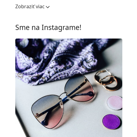
Šírka očnice:
54 mm
Zobraziť viac
Materiál skiel:
Plast
UV filter 400:
Áno
Sme na Instagrame!
Rám
Tvar rámu:
Cat Eye
Farba rámov:
Čierna
Materiál rámov:
Kov
Veľkosť:
M
Šírka:
130 mm
Dĺžka stranice:
140 mm
Šírka mostíka:
19 mm
Hmotnosť:
45 g
Nastaviteľné sedielka:
Áno
Príslušenstvo