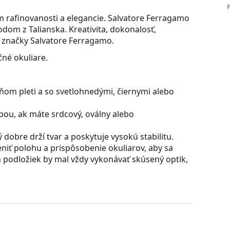
m rafinovanosti a elegancie. Salvatore Ferragamo
dom z Talianska. Kreativita, dokonalosť,
ty značky Salvatore Ferragamo.
né okuliare.
ňom pleti a so svetlohnedými, čiernymi alebo
bou, ak máte srdcový, oválny alebo
dobre drží tvar a poskytuje vysokú stabilitu.
iť polohu a prispôsobenie okuliarov, aby sa
 podložiek by mal vždy vykonávať skúsený optik,
 sú skvelá pre oči, pretože neovplyvňujú kontrast
ú vyrobené z plastu, ktorého nespornými