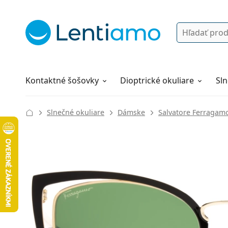
Vyhľadávanie
Prihlásenie
Navigácia webu
Roztoky
Všetko o nákupe
Kontaktné šošovky
Dioptrické okuliare
Sln
Slnečné okuliare
Dámske
Salvatore Ferragam
130 mm