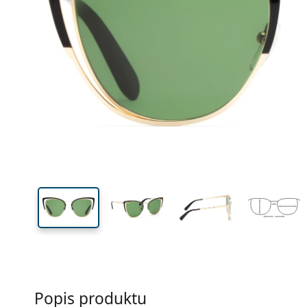
Šírka
Šírk
očnic
53 mm
54 mm
Výška očnice
Šírka očnice
Popis produktu