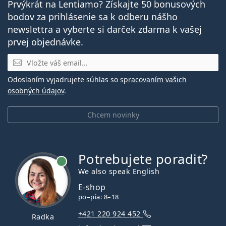
Prvýkrát na Lentiamo? Získajte 50 bonusových
bodov za prihlásenie sa k odberu nášho
newslettra a vyberte si darček zdarma k vašej
prvej objednávke.
E-mail
Odoslaním vyjadrujete súhlas so
spracovaním vašich
osobných údajov
.
Chcem novinky
Potrebujete poradiť?
je online
We also speak English
E-shop
po–pia: 8–18
+421 220 924 452
Radka