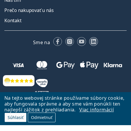
Náš tím
Prečo nakupovať u nás
Kontakt
Facebooku
Instagrame
YouTube
LinkedIn
Sme na
Hodnotenia
Na tejto webovej stránke používame súbory cookie,
aby fungovala správne a aby sme vám ponúkli ten
najlepší zážitok z prehliadania.
Viac informácií
Späť na Úvodnu stránku
Prejsť hore
Súhlasiť
Odmietnuť
Lentiamo.sk vlastní a prevádzkuje spoločnosť Lentiamo s.r.o., Česká
republika
Sme tu pre Vás už 18 rokov.