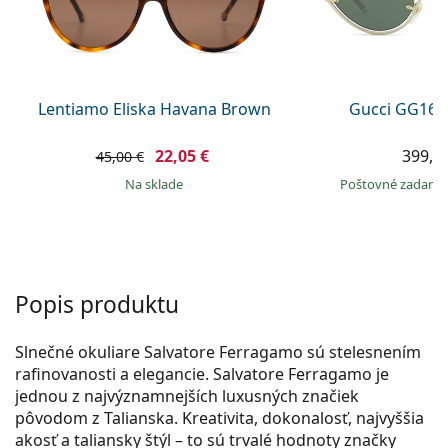
Gucci
Všetky roztoky
je onli
Všetky značky
Persol
Prada
Lentiamo Eliska Havana Brown
Gucci GG160
Všetky značky
22,05 €
399,9
45,00 €
na sklade
Poštovné zadar
Popis produktu
Slnečné okuliare Salvatore Ferragamo sú stelesnením
rafinovanosti a elegancie. Salvatore Ferragamo je
jednou z najvýznamnejších luxusných značiek
pôvodom z Talianska. Kreativita, dokonalosť, najvyššia
akosť a taliansky štýl – to sú trvalé hodnoty značky