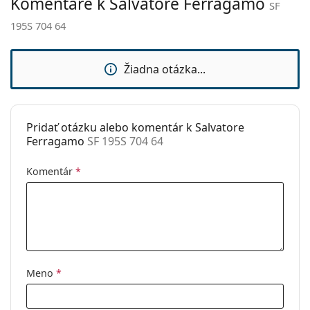
Komentáre k Salvatore Ferragamo
SF
Značka:
Salvatore Ferragamo
195S 704 64
Použitie:
Móda
Kód:
SF 195S 704 64
Žiadna otázka...
Pridať otázku alebo komentár k Salvatore
Ferragamo
SF 195S 704 64
Komentár
*
Meno
*