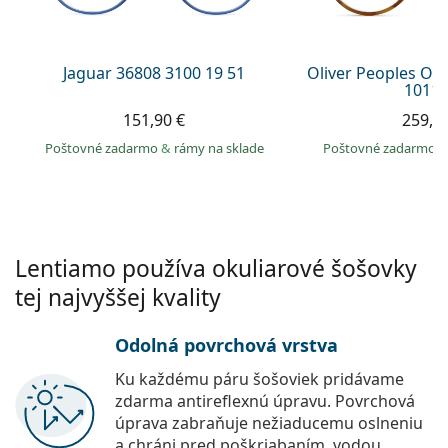
Persol
Prada
Jaguar 36808 3100 19 51
Oliver Peoples O´
1011 
Všetky značky
151,90 €
259,9
Poštovné zadarmo
&
rámy na sklade
Poštovné zadarmo
Lentiamo používa okuliarové šošovky
tej najvyššej kvality
Odolná povrchová vrstva
Ku každému páru šošoviek pridávame
zdarma antireflexnú úpravu. Povrchová
úprava zabraňuje nežiaducemu oslneniu
a chráni pred poškriabaním, vodou,