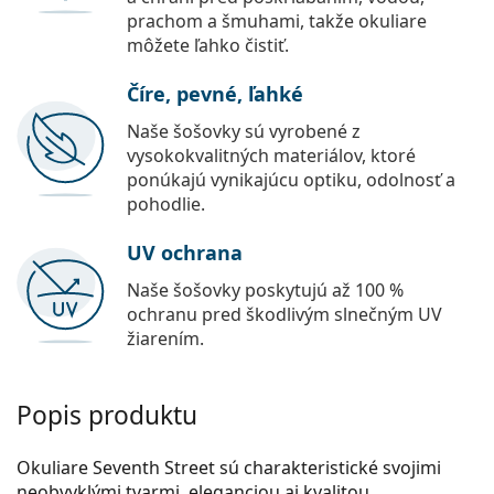
prachom a šmuhami, takže okuliare
môžete ľahko čistiť.
Číre, pevné, ľahké
Naše šošovky sú vyrobené z
vysokokvalitných materiálov, ktoré
ponúkajú vynikajúcu optiku, odolnosť a
pohodlie.
UV ochrana
Naše šošovky poskytujú až 100 %
ochranu pred škodlivým slnečným UV
žiarením.
Popis produktu
Okuliare Seventh Street sú charakteristické svojimi
neobvyklými tvarmi, eleganciou aj kvalitou