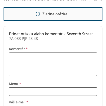
sedielka:
Príslušenstvo
Žiadna otázka...
Puzdro:
Áno
Čistiaca
Nie
handrička:
Pridať otázku alebo komentár k Seventh Street
7A 083 PJP 23 48
Ostatné
Typ:
Pánske
Komentár
*
Kategória:
Dioptrické okuliare
Značka:
Seventh Street
Kód:
7A 083 PJP 23 48
Meno
*
Váš e-mail
*