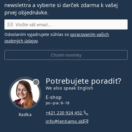
newslettra a vyberte si darček zdarma k vašej
prvej objednávke.
E-mail
Odoslaním vyjadrujete súhlas so
spracovaním vašich
osobných údajov
.
Chcem novinky
Potrebujete poradiť?
je offline
We also speak English
E-shop
po–pia: 8–18
+421 220 924 452
Radka
info@lentiamo.sk