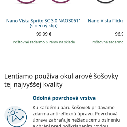
Persol
Prada
Nano Vista Sprite SC 3.0 NAO30611
Nano Vista Flicke
(slnečný klip)
Všetky značky
99,99 €
96,99
Poštovné zadarmo
&
rámy na sklade
Poštovné zadarmo
Lentiamo používa okuliarové šošovky
tej najvyššej kvality
Odolná povrchová vrstva
Ku každému páru šošoviek pridávame
zdarma antireflexnú úpravu. Povrchová
úprava zabraňuje nežiaducemu oslneniu
a chráni pred poškriabaním, vodou,