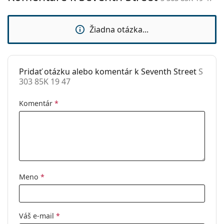
sedielka:
Príslušenstvo
Žiadna otázka...
Puzdro:
Áno
Čistiaca
Nie
handrička:
Pridať otázku alebo komentár k Seventh Street
S
303 85K 19 47
Ostatné
Typ:
Detské
Komentár
*
Kategória:
Dioptrické okuliare
Značka:
Seventh Street
Kód:
S 303 85K 19 47
Meno
*
Váš e-mail
*