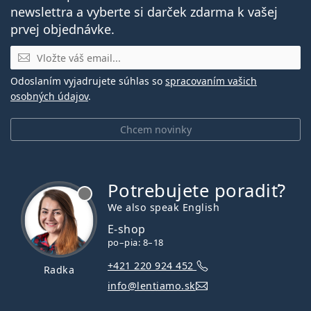
newslettra a vyberte si darček zdarma k vašej
prvej objednávke.
E-mail
Odoslaním vyjadrujete súhlas so
spracovaním vašich
osobných údajov
.
Chcem novinky
Potrebujete poradiť?
je offline
We also speak English
E-shop
po–pia: 8–18
+421 220 924 452
Radka
info@lentiamo.sk