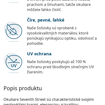
prachom a šmuhami, takže okuliare
môžete ľahko čistiť.
Číre, pevné, ľahké
Naše šošovky sú vyrobené z
vysokokvalitných materiálov, ktoré
ponúkajú vynikajúcu optiku, odolnosť a
pohodlie.
UV ochrana
Naše šošovky poskytujú až 100 %
ochranu pred škodlivým slnečným UV
žiarením.
Popis produktu
Okuliare Seventh Street sú charakteristické svojimi
neobvyklými tvarmi, eleganciou aj kvalitou