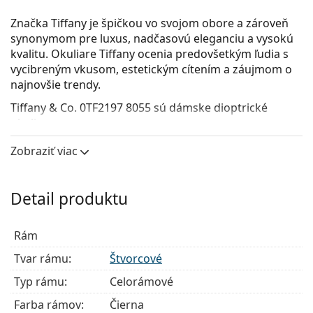
Značka Tiffany je špičkou vo svojom obore a zároveň
synonymom pre luxus, nadčasovú eleganciu a vysokú
kvalitu. Okuliare Tiffany ocenia predovšetkým ľudia s
vycibreným vkusom, estetickým cítením a záujmom o
najnovšie trendy.
Tiffany & Co. 0TF2197 8055
sú dámske dioptrické
okuliare.
Okuliarové rámy
Zobraziť viac
Čierna farba rámov skvele ladí so studeným
odtieňom pleti a so svetlohnedými, čiernymi alebo
Detail produktu
svetlými blond vlasmi.
Štvorcové rámy sú ideálnou voľbou, ak máte
okrúhly, oválny alebo trojuholníkový typ tváre.
Rám
Rám okuliarov je vyrobený z veľmi kvalitného plastu,
Tvar rámu:
Štvorcové
ktorý ponúka vysokú odolnosť, pohodlné nosenie a
výnimočný vzhľad.
Typ rámu:
Celorámové
Celorámové okuliare sú najbežnejším typom rámov,
Farba rámov:
Čierna
skladajú sa z okuliarového stredu a páru straníc.