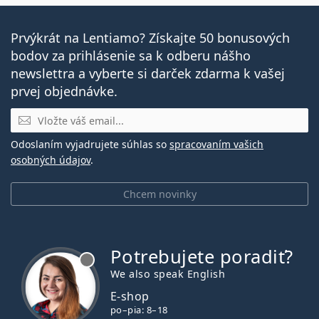
Prvýkrát na Lentiamo? Získajte 50 bonusových
bodov za prihlásenie sa k odberu nášho
newslettra a vyberte si darček zdarma k vašej
prvej objednávke.
E-mail
Odoslaním vyjadrujete súhlas so
spracovaním vašich
osobných údajov
.
Chcem novinky
Potrebujete poradiť?
je offline
We also speak English
E-shop
po–pia: 8–18