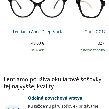
Persol
Prada
Všetky značky
Lentiamo Anna Deep Black
Gucci GG120
49,00 €
327,9
na sklade
Poštovné zadarmo
Lentiamo používa okuliarové šošovky
tej najvyššej kvality
Odolná povrchová vrstva
Ku každému páru šošoviek pridávame