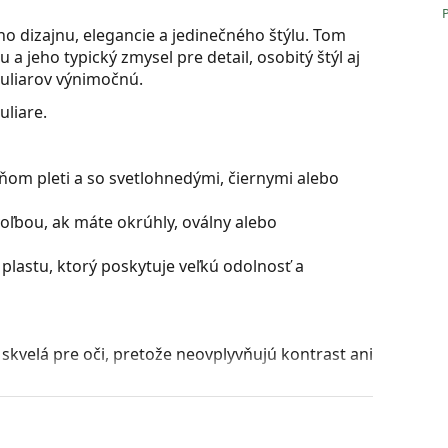
o dizajnu, elegancie a jedinečného štýlu. Tom
 jeho typický zmysel pre detail, osobitý štýl aj
okuliarov výnimočnú.
liare.
ňom pleti a so svetlohnedými, čiernymi alebo
oľbou, ak máte okrúhly, oválny alebo
plastu, ktorý poskytuje veľkú odolnosť a
ú skvelá pre oči, pretože neovplyvňujú kontrast ani
rých zafarbenie sa smerom dole plynule mení z
časti umožňuje filtrovanie ostrého slnečného jasu
nú viditeľnosť. Táto úprava šošoviek poskytuje