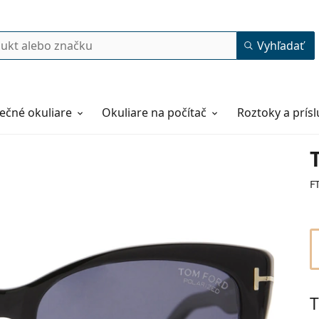
Vyhľadať
ečné okuliare
Okuliare na počítač
Roztoky a prís
F
T
57
17
140
140 mm