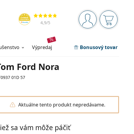
Navigačný panel
Hodnotenia
ste prihlásení
Nákupný ko
4,9
/5
lušenstvo
výpredaj
Bonusový tovar
Tom Ford Nora
T0937 01D 57
Aktuálne tento produkt nepredávame.
iež sa vám môže páčiť