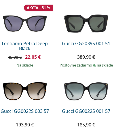
AKCIA −51 %
Lentiamo Petra Deep
Gucci GG2039S 001 51
Black
22,05 €
389,90 €
45,00 €
na sklade
Poštovné zadarmo
&
na sklade
Gucci GG0022S 003 57
Gucci GG0022S 001 57
193,90 €
185,90 €