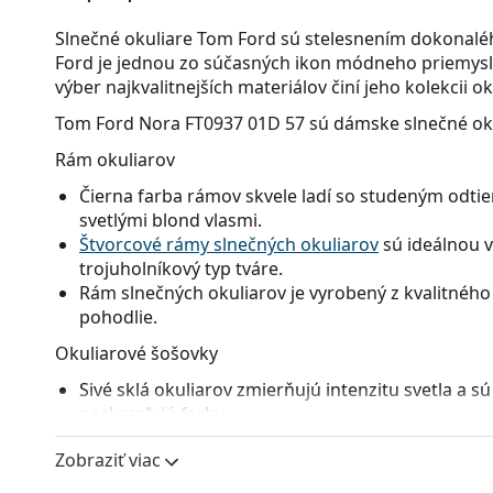
Slnečné okuliare Tom Ford sú stelesnením dokonaléh
Ford je jednou zo súčasných ikon módneho priemyslu a
výber najkvalitnejších materiálov činí jeho kolekcii 
Tom Ford Nora FT0937 01D 57
sú dámske slnečné oku
Rám okuliarov
Čierna farba rámov skvele ladí so studeným odtie
svetlými blond vlasmi.
Štvorcové rámy slnečných okuliarov
sú ideálnou v
trojuholníkový typ tváre.
Rám slnečných okuliarov je vyrobený z kvalitného 
pohodlie.
Okuliarové šošovky
Sivé sklá okuliarov zmierňujú intenzitu svetla a s
neskresľujú farby.
Okuliare disponujú
gradientnými šošovkami
, kto
Zobraziť viac
tmavého na svetlejšie. Najtmavší odtieň v hornej 
a svetlejší odtieň v dolnej časti zaisťuje dostatoč