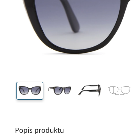
Šírka
Šírk
očnic
49 mm
57 mm
Výška očnice
Šírka očnice
Popis produktu