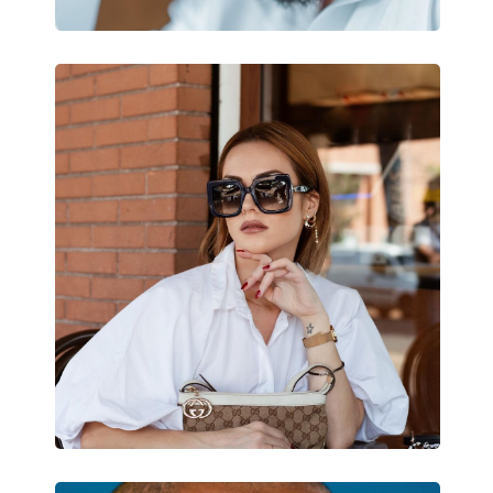
Príslušenstvo
Puzdro:
Áno
Čistiaca handrička:
Áno
Ostatné
Typ:
Dámske
Kategória:
Slnečné okuliare
Značka:
Tom Ford
Použitie:
Móda
Kód:
FT0937 01D 57