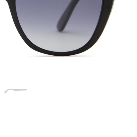
Dĺžka stranice
a
Šírka
Dĺžka
e
mostíka
stranice
17 mm
Šírka mostíka