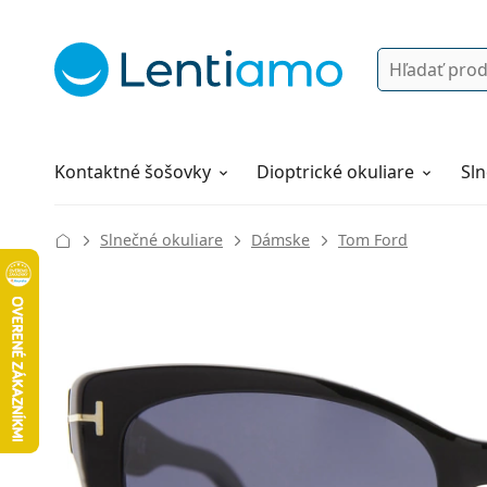
Vyhľadávanie
Prihlásenie
Navigácia webu
Roztoky
Všetko o nákupe
Kontaktné šošovky
Dioptrické okuliare
Sln
Slnečné okuliare
Dámske
Tom Ford
142 mm