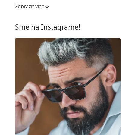
Šírka očnice:
57 mm
Zobraziť viac
Materiál skiel:
Plast
UV filter 400:
Áno
Sme na Instagrame!
Rám
Tvar rámu:
Štvorcové
Farba rámov:
Čierna
Materiál rámov:
Plast
Veľkosť:
L
Šírka:
142 mm
Dĺžka stranice:
140 mm
Šírka mostíka:
17 mm
Hmotnosť:
325 g
Nastaviteľné sedielka:
Nie
Flexi pánt:
Nie