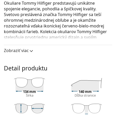
Okuliare Tommy Hilfiger predstavujú unikátne
spojenie elegancie, pohodlia a špičkovej kvality.
Svetovo preslávená značka Tommy Hilfiger sa teší
ohromnej ​​medzinárodnej obľube a je okamžite
rozoznateľná vďaka ikonickej červeno-bielo-modrej
kombinácii farieb. Kolekcia okuliarov Tommy Hilfiger
stelesňuje prvotriedny americký dizajn a svojím
nadčasovým prevedením sa hodí pre všetky
príležitosti.
Zobraziť viac
Tommy Hilfiger TH 1889 807 16 53
sú dámske
dioptrické okuliare.
Detail produktu
Pozrite sa, ako vyzeráte v týchto okuliaroch pomocou
funkcie virtuálnej skúšky.
Okuliarové rámy
134 mm
140 mm
Čierna farba rámov skvele ladí so studeným
Šírka
Dĺžka stranice
odtieňom pleti a so svetlohnedými, čiernymi alebo
svetlými blond vlasmi.
Obdĺžnikové rámy sú ideálnou voľbou, ak máte