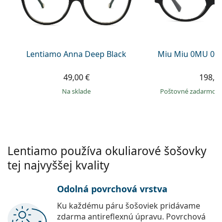
Gucci
Všetky roztoky
je onli
Všetky značky
Persol
Prada
Lentiamo Anna Deep Black
Miu Miu 0MU 01
Všetky značky
49,00 €
198,9
na sklade
Poštovné zadarmo
Lentiamo používa okuliarové šošovky
tej najvyššej kvality
Odolná povrchová vrstva
Ku každému páru šošoviek pridávame
zdarma antireflexnú úpravu. Povrchová