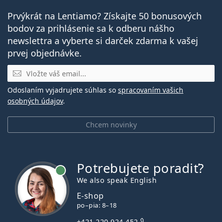
Prvýkrát na Lentiamo? Získajte 50 bonusových
bodov za prihlásenie sa k odberu nášho
newslettra a vyberte si darček zdarma k vašej
prvej objednávke.
E-mail
Odoslaním vyjadrujete súhlas so
spracovaním vašich
osobných údajov
.
Chcem novinky
Potrebujete poradiť?
je online
We also speak English
E-shop
po–pia: 8–18
+421 220 924 452