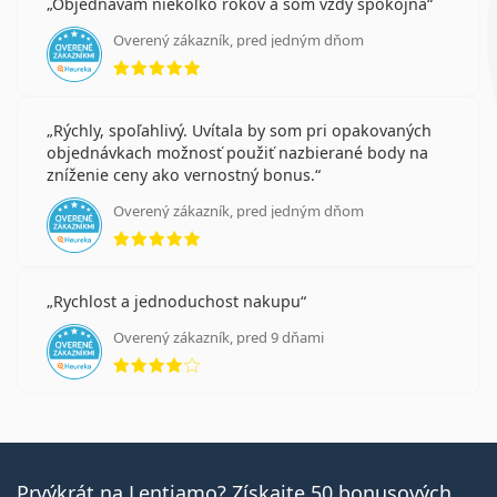
Objednávam niekoľko rokov a som vždy spokojná
Overený zákazník, pred jedným dňom
hodnotenie 5 z 5
Rýchly, spoľahlivý. Uvítala by som pri opakovaných
objednávkach možnosť použiť nazbierané body na
zníženie ceny ako vernostný bonus.
Overený zákazník, pred jedným dňom
hodnotenie 5 z 5
Rychlost a jednoduchost nakupu
Overený zákazník, pred 9 dňami
hodnotenie 4 z 5
Prvýkrát na Lentiamo? Získajte 50 bonusových