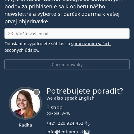
bodov za prihlásenie sa k odberu nášho
newslettra a vyberte si darček zdarma k vašej
prvej objednávke.
E-mail
Odoslaním vyjadrujete súhlas so
spracovaním vašich
osobných údajov
.
Chcem novinky
Potrebujete poradiť?
je offline
We also speak English
E-shop
po–pia: 8–18
+421 220 924 452
Radka
info@lentiamo.sk