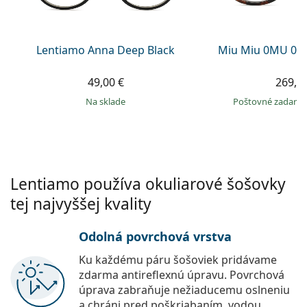
Persol
Prada
Lentiamo Anna Deep Black
Miu Miu 0MU 04
Všetky značky
49,00 €
269,9
na sklade
Poštovné zadar
Lentiamo používa okuliarové šošovky
tej najvyššej kvality
Odolná povrchová vrstva
Ku každému páru šošoviek pridávame
zdarma antireflexnú úpravu. Povrchová
úprava zabraňuje nežiaducemu oslneniu
a chráni pred poškriabaním, vodou,