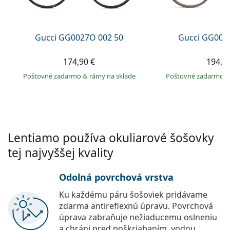
Persol
Prada
Gucci GG0027O 002 50
Gucci GG002
Všetky značky
174,90 €
194,9
Poštovné zadarmo
&
rámy na sklade
Poštovné zadarmo
Lentiamo používa okuliarové šošovky
tej najvyššej kvality
Odolná povrchová vrstva
Ku každému páru šošoviek pridávame
zdarma antireflexnú úpravu. Povrchová
úprava zabraňuje nežiaducemu oslneniu
a chráni pred poškriabaním, vodou,