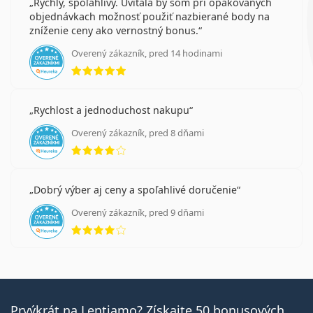
Rýchly, spoľahlivý. Uvítala by som pri opakovaných
objednávkach možnosť použiť nazbierané body na
zníženie ceny ako vernostný bonus.
Overený zákazník, pred 14 hodinami
hodnotenie 5 z 5
Rychlost a jednoduchost nakupu
Overený zákazník, pred 8 dňami
hodnotenie 4 z 5
Dobrý výber aj ceny a spoľahlivé doručenie
Overený zákazník, pred 9 dňami
hodnotenie 4 z 5
Prvýkrát na Lentiamo? Získajte 50 bonusových