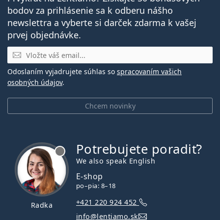
bodov za prihlásenie sa k odberu nášho
newslettra a vyberte si darček zdarma k vašej
prvej objednávke.
E-mail
Odoslaním vyjadrujete súhlas so
spracovaním vašich
osobných údajov
.
Chcem novinky
Potrebujete poradiť?
je offline
We also speak English
E-shop
po–pia: 8–18
+421 220 924 452
Radka
info@lentiamo.sk