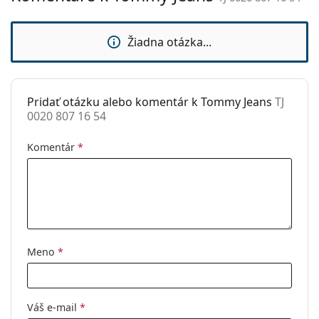
vrecko.
sedielka:
Ide o zdravotnícku pomôcku. Pred použitím si
Flexi pánt:
Nie
Žiadna otázka...
prečítajte pokyny.
Príslušenstvo
Puzdro:
Áno
Pridať otázku alebo komentár k Tommy Jeans
TJ
Čistiaca
Áno
0020 807 16 54
handrička:
Ostatné
Komentár
*
Typ:
Dámske
Kategória:
Dioptrické okuliare
Značka:
Tommy Jeans
Kód:
TJ 0020 807 16 54
Meno
*
Váš e-mail
*