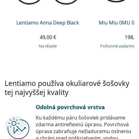
Persol
Prada
Lentiamo Anna Deep Black
Miu Miu 0MU 01
Všetky značky
49,00 €
198,9
na sklade
Poštovné zadarmo
Lentiamo používa okuliarové šošovky
tej najvyššej kvality
Odolná povrchová vrstva
Ku každému páru šošoviek pridávame
zdarma antireflexnú úpravu. Povrchová
úprava zabraňuje nežiaducemu oslneniu
a chráni pred poškriabaním, vodou,