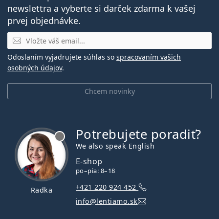
newslettra a vyberte si darček zdarma k vašej
prvej objednávke.
E-mail
Odoslaním vyjadrujete súhlas so
spracovaním vašich
osobných údajov
.
Chcem novinky
Potrebujete poradiť?
je offline
We also speak English
E-shop
po–pia: 8–18
+421 220 924 452
Radka
info@lentiamo.sk