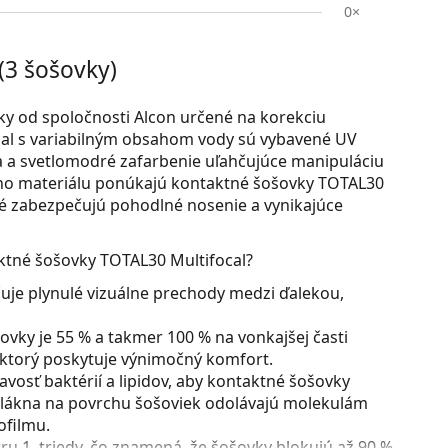
0×
(3 šošovky)
y od spoločnosti Alcon určené na korekciu
al s variabilným obsahom vody sú vybavené UV
íka a svetlomodré zafarbenie uľahčujúce manipuláciu
ho materiálu ponúkajú kontaktné šošovky TOTAL30
oré zabezpečujú pohodlné nosenie a vynikajúce
ktné šošovky TOTAL30 Multifocal?
čuje plynulé vizuálne prechody medzi ďalekou,
ovky je 55 % a takmer 100 % na vonkajšej časti
 ktorý poskytuje výnimočný komfort.
vosť baktérií a lipidov, aby kontaktné šošovky
ovlákna na povrchu šošoviek odolávajú molekulám
ofilmu.
ru 1. triedy, čo znamená, že šošovky blokujú až 90 %