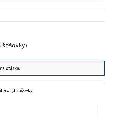
 šošovky)
esiacov
na otázka...
focal (3 šošovky)