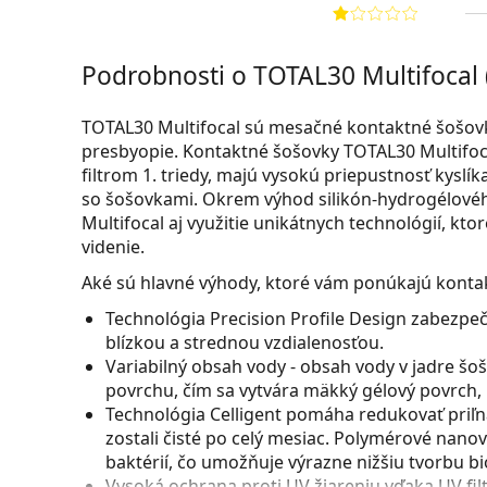
Podrobnosti o TOTAL30 Multifocal 
TOTAL30 Multifocal sú mesačné kontaktné šošovk
presbyopie. Kontaktné šošovky TOTAL30 Multifoc
filtrom 1. triedy, majú vysokú priepustnosť kysl
so šošovkami. Okrem výhod silikón-hydrogélové
Multifocal aj využitie unikátnych technológií, kt
videnie.
Aké sú hlavné výhody, ktoré vám ponúkajú konta
Technológia Precision Profile Design zabezpe
blízkou a strednou vzdialenosťou.
Variabilný obsah vody - obsah vody v jadre šoš
povrchu, čím sa vytvára mäkký gélový povrch,
Technológia Celligent pomáha redukovať priľna
zostali čisté po celý mesiac. Polymérové nan
baktérií, čo umožňuje výrazne nižšiu tvorbu bi
Vysoká ochrana proti UV žiareniu vďaka UV filt