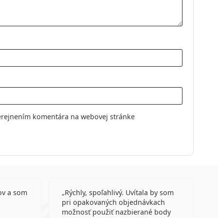
élové
ošovky
ovky
erejnením komentára na webovej stránke
ov a som
Rýchly, spoľahlivý. Uvítala by som
pri opakovaných objednávkach
možnosť použiť nazbierané body