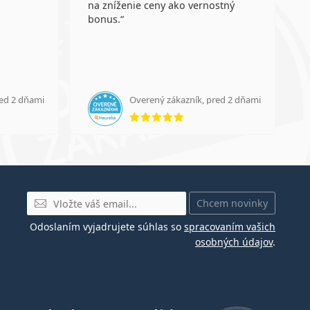
na zníženie ceny ako vernostný
bonus.
red 2 dňami
Overený zákazník, pred 2 dňami
enie 5 z 5
hodnotenie 5 z 5
E-mail
Chcem novinky
Odoslaním vyjadrujete súhlas so
spracovaním vašich
osobných údajov
.