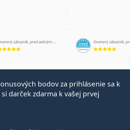
Overený zákazník, pred jedným dňom
Overený zákazník, p
hodnotenie 5 z 5
hodnot
bonusových bodov za prihlásenie sa k
si darček zdarma k vašej prvej