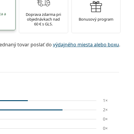
ta a
Doprava zdarma pri
objednávkach nad
Bonusový program
60 € s GLS.
jednaný tovar poslať do
výdajného miesta alebo boxu
.
1×
2×
0×
0×