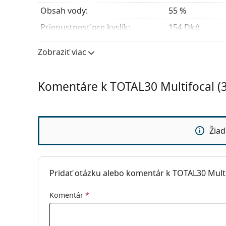
Obsah vody:
55 %
Priepustnosť pre kyslík:
154 Dk/t
UV filter:
Áno
Zobraziť viac
Silikón-hydrogélové:
Áno
Používanie
Komentáre k TOTAL30 Multifocal (3
Expirácia:
Najmenej 66 m
Zafarbenie pre manipuláciu:
Áno
So šošovkami sa môže spať:
Nie
Žiad
Indikátor líc-rub:
Nie
Balenie
Pridať otázku alebo komentár k TOTAL30 Multi
Výrobca:
Alcon
Šošoviek v krabičke:
3
Komentár
*
Hmotnosť:
14 g