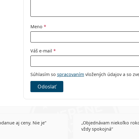
Ostatné
Kategória:
Mesačné
Silikón-hydrog
Meno
*
Multifokálne š
Kontaktné šoš
Váš e-mail
*
Súhlasím so
spracovaním
vložených údajov a so zv
Odoslať
odanue aj ceny. Nie je
Objednávam niekoľko rok
vždy spokojná