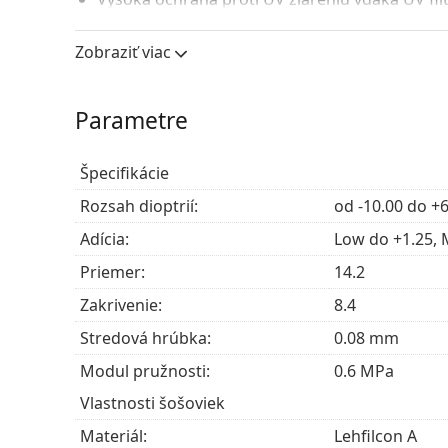
UVA a 99 % UVB žiarenia.
Jeden z najzdravších materiálov používaných n
Zobraziť viac
ktorý umožňuje očiam dýchať a vyzerá úplne p
UV filter v kontaktných šošovkách zlepšuje och
Parametre
ultrafialového žiarenia. Šošovky však nepokrývajú
ochranou pred škodlivým UV žiarením je kombinác
okuliarov.
Špecifikácie
Najčastejšie sa predáva s roztokom
Vantio Multi
Rozsah dioptrií:
od -10.00 do +6
Ide o zdravotnícku pomôcku. Pred použitím si pre
Adícia:
Low do +1.25, 
Priemer:
14.2
Zakrivenie:
8.4
Stredová hrúbka:
0.08 mm
Modul pružnosti:
0.6 MPa
Vlastnosti šošoviek
Materiál:
Lehfilcon A