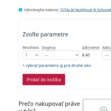
Výhodnejšie balenia:
TOTAL30 Multifocal (6 šošovie
Zvoľte parametre
Zvoľte parametre
Množstvo
Dioptria
Zakrivenie
Adíci
8.40
+ vybrať parametre aj pre druhé oko
Pridať do košíka
Prečo nakupovať práve
u nás?