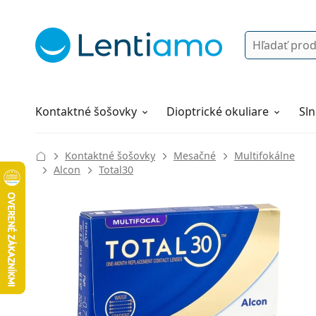
Vyhľadávanie
Prihlásenie
Navigácia webu
Roztoky
Všetko o nákupe
Kontaktné šošovky
Dioptrické okuliare
Sln
Kontaktné šošovky
Mesačné
Multifokálne
Alcon
Total30