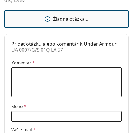
01Q LA 57
Značka:
Under Armour
Použitie:
Móda
Žiadna otázka...
Kód:
UA 0007/G/S 01Q LA 57
Pridať otázku alebo komentár k Under Armour
UA 0007/G/S 01Q LA 57
Komentár
*
Meno
*
Váš e-mail
*