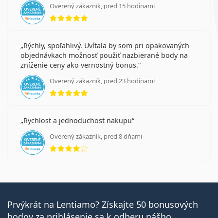
Overený zákazník, pred 15 hodinami
hodnotenie 5 z 5
Rýchly, spoľahlivý. Uvítala by som pri opakovaných
objednávkach možnosť použiť nazbierané body na
zníženie ceny ako vernostný bonus.
Overený zákazník, pred 23 hodinami
hodnotenie 5 z 5
Rychlost a jednoduchost nakupu
Overený zákazník, pred 8 dňami
hodnotenie 4 z 5
Prvýkrát na Lentiamo? Získajte 50 bonusových
bodov za prihlásenie sa k odberu nášho