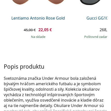
Persol
Prada
Lentiamo Antonio Rose Gold
Gucci GG104
Všetky značky
22,05 €
268,9
45,00 €
na sklade
Poštovné zadar
Popis produktu
Svetoznáma značka Under Armour bola založená
bývalým hráčom amerického futbalu a je symbolom
špičkovej kvality, odolnosti a sily. Kolekcia okuliarov
vychádza z technológií inšpirovaných športovým
oblečením, využíva osvedčené inovácie a kladie dôraz
aj na tie najmenšie detaily. Okuliare Under Armour sú