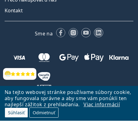
Kontakt
Facebooku
Instagrame
YouTube
LinkedIn
Sme na
Hodnotenia
Na tejto webovej stránke používame súbory cookie,
aby fungovala správne a aby sme vám ponúkli ten
najlepší zážitok z prehliadania.
Viac informácií
Späť na Úvodnu stránku
Prejsť hore
Súhlasiť
Odmietnuť
Lentiamo.sk vlastní a prevádzkuje spoločnosť Lentiamo s.r.o., Česká
republika
Sme tu pre Vás už 18 rokov.