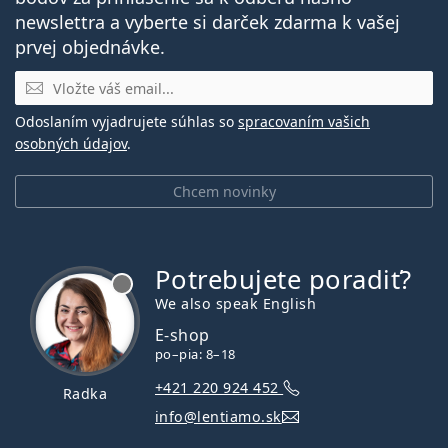
newslettra a vyberte si darček zdarma k vašej
prvej objednávke.
E-mail
Odoslaním vyjadrujete súhlas so
spracovaním vašich
osobných údajov
.
Chcem novinky
Potrebujete poradiť?
je offline
We also speak English
E-shop
po–pia: 8–18
+421 220 924 452
Radka
info@lentiamo.sk