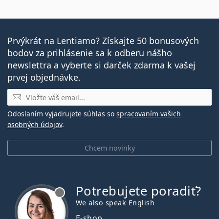
Prvýkrát na Lentiamo? Získajte 50 bonusových
bodov za prihlásenie sa k odberu nášho
newslettra a vyberte si darček zdarma k vašej
prvej objednávke.
E-mail
Odoslaním vyjadrujete súhlas so
spracovaním vašich
osobných údajov
.
Chcem novinky
Potrebujete poradiť?
je offline
We also speak English
E-shop