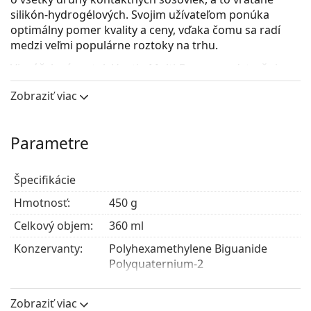
silikón-hydrogélových. Svojim užívateľom ponúka
optimálny pomer kvality a ceny, vďaka čomu sa radí
medzi veľmi populárne roztoky na trhu.
Viacúčelový roztok Vantio Multi-Purpose odstraňuje zo
šošoviek bielkovinové usadeniny, dezinfikuje, zvlhčuje
Zobraziť viac
a je určený aj na oplachovanie a uchovávanie
kontaktných šošoviek. Vyrába sa v Taliansku, rovnako
ako jeden z najpredávanejších roztokov v našom e-
Parametre
shope
Solunate Multi-Purpose
.
Vantio Multi-Purpose je skvelou alternatívou iných
Špecifikácie
univerzálnych roztokov, napríklad:
Hmotnosť:
450 g
All In One Light,
Zero-Seven Refreshing,
Celkový objem:
360 ml
Options Multi,
Konzervanty:
Polyhexamethylene Biguanide
Solocare Aqua,
Polyquaternium-2
Max Optifresh,
Horien Ultra Comfort.
Používanie
Zobraziť viac
Roztok Vantio Multi-Purpose môžete exkluzívne
Typ:
Viacúčelový