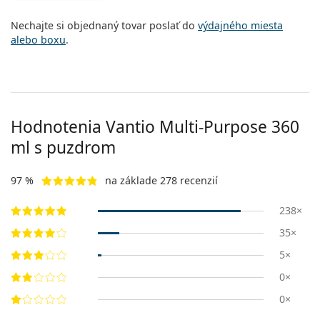
Persol
Nechajte si objednaný tovar poslať do
výdajného miesta
Prada
alebo boxu
.
Všetky značky
Hodnotenia Vantio Multi-Purpose 360
ml s puzdrom
97 %
na základe 278 recenzií
238×
35×
5×
0×
0×