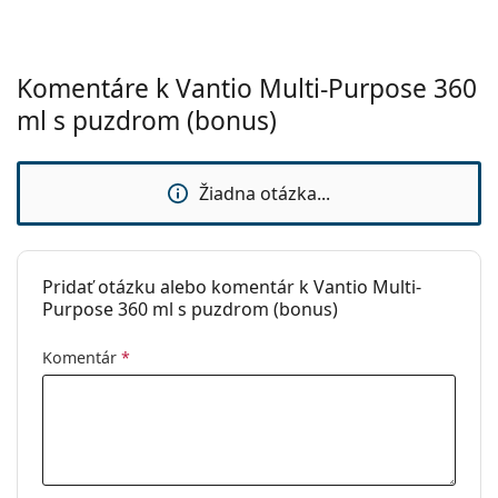
zakúpiť v našom e-shope, ponúkame ho tiež
Na tvrdé
Áno
v ekonomicky výhodných balíčkoch.
kontaktné
šošovky:
Komentáre k Vantio Multi-Purpose 360
ml s puzdrom (bonus)
Na mäkké
Áno
kontaktné
šošovky:
Žiadna otázka...
Cestovný:
Nie
Expirácia:
Najmenej 33 mesiacov
Spotreba po
3 mesiace
Pridať otázku alebo komentár k Vantio Multi-
otvorení:
Purpose 360 ml s puzdrom (bonus)
Príslušenstvo
Komentár
*
Puzdier v
1
balení: