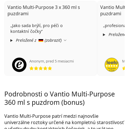
Vantio Multi-Purpose 3 x 360 ml s
Vantio Multi-
puzdrami
puzdrami
Jako sada brýlí, pro péči o
profesionali
kontaktní čočky
Preložené 
Preložené z
(
zobraziť
)
Anonym
,
pred 5 mesiacmi
Man
hodnotenie 5 z 5
Podrobnosti o Vantio Multi-Purpose
360 ml s puzdrom (bonus)
Vantio Multi-Purpose patrí medzi najnovšie
univerzálne roztoky určené na kompletnú starostlivosť
o všetky druhy kontaktných šošoviek, a to vrátane