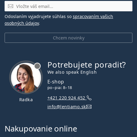
E-mail
Odoslaním vyjadrujete súhlas so
spracovaním vašich
osobných údajov
.
Chcem novinky
Potrebujete poradiť?
je offline
We also speak English
E-shop
po–pia: 8–18
+421 220 924 452
Radka
info@lentiamo.sk
Nakupovanie online