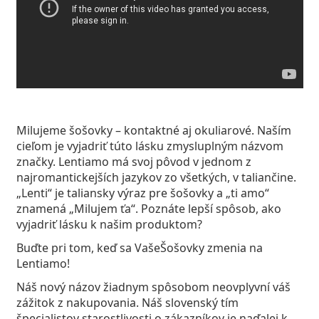
Persol
Prada
Všetky značky
Milujeme šošovky – kontaktné aj okuliarové. Naším
cieľom je vyjadriť túto lásku zmysluplným názvom
značky. Lentiamo má svoj pôvod v jednom z
najromantickejších jazykov zo všetkých, v taliančine.
„Lenti“ je taliansky výraz pre šošovky a „ti amo“
znamená „Milujem ťa“. Poznáte lepší spôsob, ako
vyjadriť lásku k našim produktom?
Buďte pri tom, keď sa VašeŠošovky zmenia na
Lentiamo!
Náš nový názov žiadnym spôsobom neovplyvní váš
zážitok z nakupovania. Náš slovenský tím
špecialistov starostlivosti o zákazníkov je naďalej k