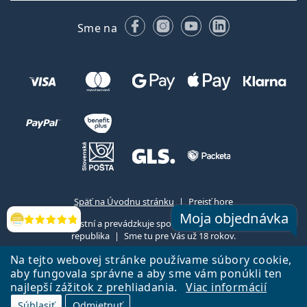
Facebooku
Instagrame
YouTube
LinkedIn
Sme na
Späť na Úvodnu stránku
Prejsť hore
Moja objednávka
Lentiamo.sk vlastní a prevádzkuje spoločnosť Lentiamo s.r.o., Česká
Hodnotenia
republika
Sme tu pre Vás už 18 rokov.
Na tejto webovej stránke používame súbory cookie,
aby fungovala správne a aby sme vám ponúkli ten
najlepší zážitok z prehliadania.
Viac informácií
Súhlasiť
Odmietnuť