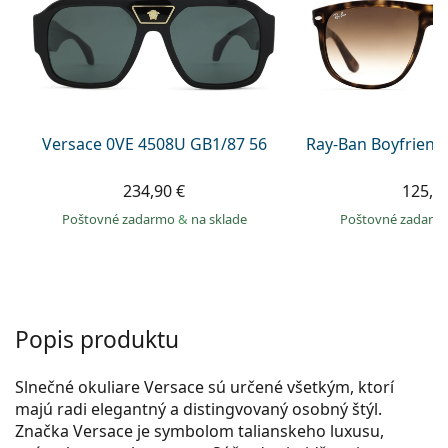
Persol
Prada
Všetky značky
Versace 0VE 4508U GB1/87 56
Ray-Ban Boyfriend
234,90 €
125,9
Poštovné zadarmo
&
na sklade
Poštovné zadar
Popis produktu
Slnečné okuliare Versace sú určené všetkým, ktorí
majú radi elegantný a distingvovaný osobný štýl.
Značka Versace je symbolom talianskeho luxusu,