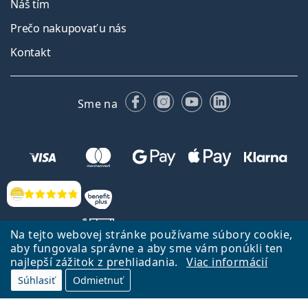
Náš tím
Prečo nakupovať u nás
Kontakt
Facebooku
Instagrame
YouTube
LinkedIn
Sme na
Hodnotenia
Na tejto webovej stránke používame súbory cookie,
aby fungovala správne a aby sme vám ponúkli ten
najlepší zážitok z prehliadania.
Viac informácií
Späť na Úvodnu stránku
Prejsť hore
Súhlasiť
Odmietnuť
Lentiamo.sk vlastní a prevádzkuje spoločnosť Lentiamo s.r.o., Česká