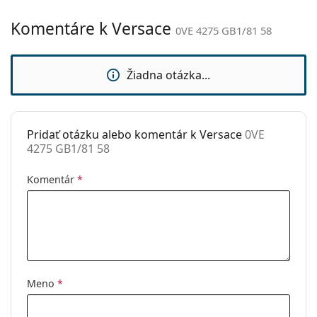
Typ:
Pánske
Komentáre k Versace
0VE 4275 GB1/81 58
Kategória:
Slnečné okuliare
Značka:
Versace
Žiadna otázka...
Použitie:
Móda
Kód:
0VE 4275 GB1/81 58
Pridať otázku alebo komentár k Versace
0VE
4275 GB1/81 58
Komentár
*
Meno
*