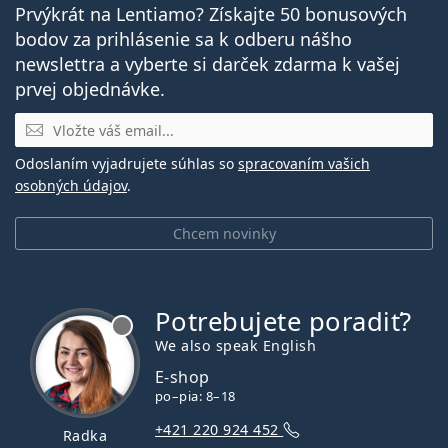
Prvýkrát na Lentiamo? Získajte 50 bonusových
bodov za prihlásenie sa k odberu nášho
newslettra a vyberte si darček zdarma k vašej
prvej objednávke.
E-mail
Odoslaním vyjadrujete súhlas so
spracovaním vašich
osobných údajov
.
Chcem novinky
Potrebujete poradiť?
je offline
We also speak English
E-shop
po–pia: 8–18
+421 220 924 452
Radka