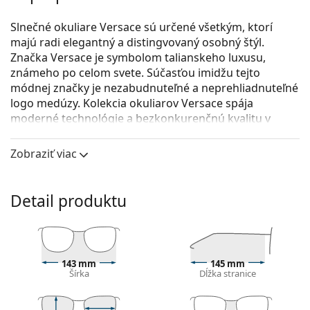
Slnečné okuliare Versace sú určené všetkým, ktorí
majú radi elegantný a distingvovaný osobný štýl.
Značka Versace je symbolom talianskeho luxusu,
známeho po celom svete. Súčasťou imidžu tejto
módnej značky je nezabudnuteľné a neprehliadnuteľné
logo medúzy. Kolekcia okuliarov Versace spája
moderné technológie a bezkonkurenčnú kvalitu v
luxusnom dizajne.
Zobraziť viac
Versace 0VE 4399 108/73 58
sú pánske slnečné
okuliare.
Pozrite sa, ako vyzeráte v týchto slnečných okuliaroch
Detail produktu
pomocou funkcie virtuálnej skúšky.
Rám okuliarov
Hnedá farba rámov skvele ladí s teplým odtieňom
143 mm
145 mm
pleti a so svetlohnedými, čiernymi alebo tmavými
Šírka
Dĺžka stranice
blond vlasmi.
Obdĺžnikové rámy slnečných okuliarov
sú ideálnou