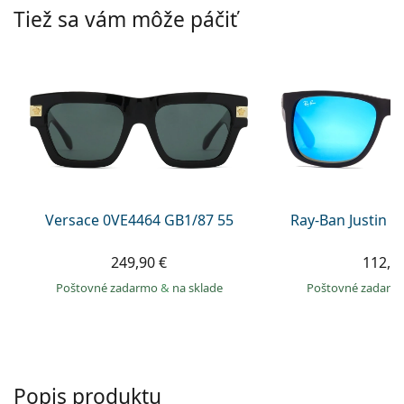
Persol
Tiež sa vám môže páčiť
Prada
Všetky značky
Versace 0VE4464 GB1/87 55
Ray-Ban Justin 
249,90 €
112,9
Poštovné zadarmo
&
na sklade
Poštovné zadar
Popis produktu