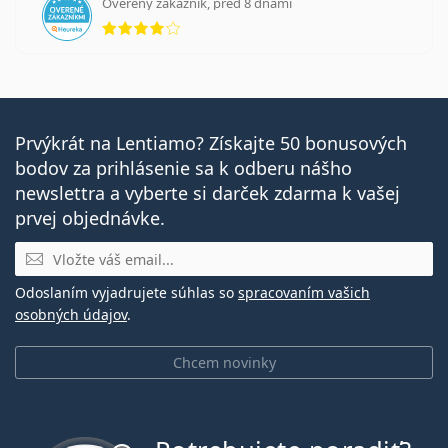
Overený zákazník, pred 8 dňami
hodnotenie 4 z 5
Prvýkrát na Lentiamo? Získajte 50 bonusových
bodov za prihlásenie sa k odberu nášho
newslettra a vyberte si darček zdarma k vašej
prvej objednávke.
E-mail
Odoslaním vyjadrujete súhlas so
spracovaním vašich
osobných údajov
.
Chcem novinky
je offline