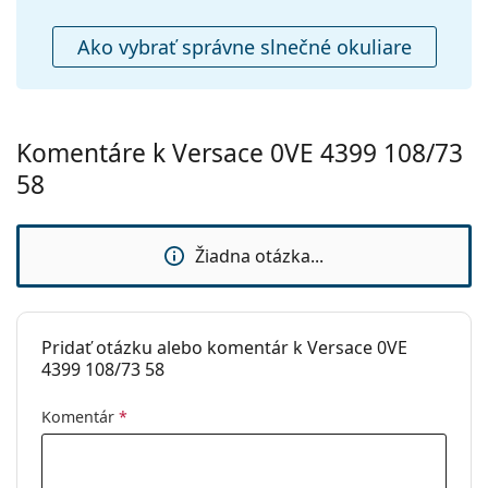
Puzdro:
Áno
Čistiaca
Áno
Ako vybrať správne slnečné okuliare
handrička:
Ostatné
Typ:
Pánske
Komentáre k Versace 0VE 4399 108/73
Kategória:
Slnečné okuliare
58
Značka:
Versace
Použitie:
Móda
Žiadna otázka...
Kód:
0VE4399 108/73 58
Pridať otázku alebo komentár k Versace 0VE
4399 108/73 58
Komentár
*