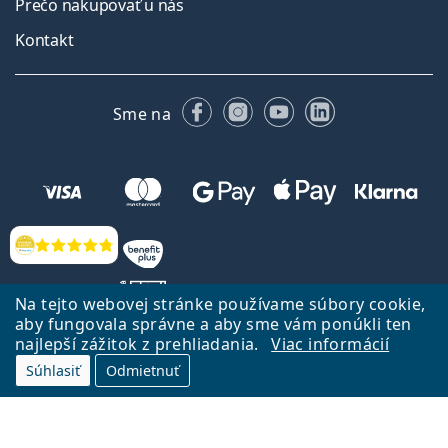
Prečo nakupovať u nás
Kontakt
Facebooku
Instagrame
YouTube
LinkedIn
Sme na
Hodnotenia
Na tejto webovej stránke používame súbory cookie,
aby fungovala správne a aby sme vám ponúkli ten
najlepší zážitok z prehliadania.
Viac informácií
Späť na Úvodnu stránku
Prejsť hore
Súhlasiť
Odmietnuť
Lentiamo.sk vlastní a prevádzkuje spoločnosť Lentiamo s.r.o., Česká
republika
Sme tu pre Vás už 18 rokov.