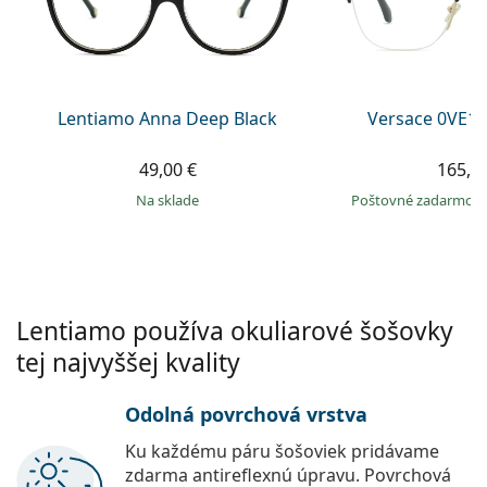
Gucci
Všetky roztoky
je onli
Všetky značky
Persol
Prada
Lentiamo Anna Deep Black
Versace 0VE13
Všetky značky
49,00 €
165,9
na sklade
Poštovné zadarmo
Lentiamo používa okuliarové šošovky
tej najvyššej kvality
Odolná povrchová vrstva
Ku každému páru šošoviek pridávame
zdarma antireflexnú úpravu. Povrchová