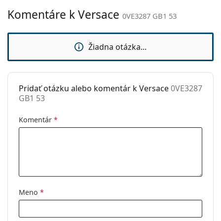
Komentáre k Versace
Nastaviteľné
Nie
0VE3287 GB1 53
sedielka:
Slnečný klip:
Nie
Žiadna otázka...
Príslušenstvo
Puzdro:
Áno
Pridať otázku alebo komentár k Versace
0VE3287
Čistiaca
Áno
GB1 53
handrička:
Ostatné
Komentár
*
Typ:
Dámske
Kategória:
Dioptrické okuliare
Značka:
Versace
Kód:
0VE3287 GB1 53
Meno
*