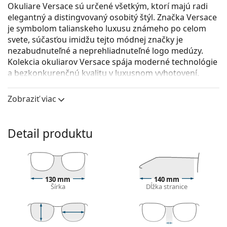
Okuliare Versace sú určené všetkým, ktorí majú radi
elegantný a distingvovaný osobitý štýl. Značka Versace
je symbolom talianskeho luxusu známeho po celom
svete, súčasťou imidžu tejto módnej značky je
nezabudnuteľné a neprehliadnuteľné logo medúzy.
Kolekcia okuliarov Versace spája moderné technológie
a bezkonkurenčnú kvalitu v luxusnom vyhotovení.
Versace 0VE3287 GB1 53
sú dámske dioptrické
Zobraziť viac
okuliare.
Okuliarové rámy
Detail produktu
Čierna farba rámov skvele ladí so studeným
odtieňom pleti a so svetlohnedými, čiernymi alebo
svetlými blond vlasmi.
Rámy Cat Eye sú ideálnou voľbou, ak máte srdcový,
oválny alebo kosoštvorcový typ tváre.
130 mm
140 mm
Šírka
Dĺžka stranice
Rám okuliarov je vyrobený z veľmi kvalitného plastu,
ktorý ponúka vysokú odolnosť, pohodlné nosenie a
výnimočný vzhľad.
Celorámové okuliare sú najbežnejším typom rámov,