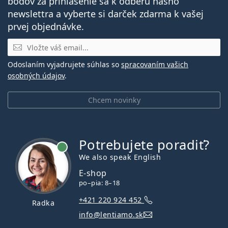
bodov za prihlásenie sa k odberu nášho
newslettra a vyberte si darček zdarma k vašej
prvej objednávke.
E-mail
Odoslaním vyjadrujete súhlas so
spracovaním vašich
osobných údajov
.
Chcem novinky
Potrebujete poradiť?
je online
We also speak English
E-shop
po–pia: 8–18
+421 220 924 452
Radka
info@lentiamo.sk