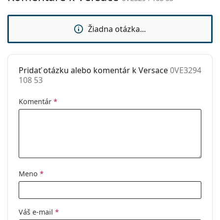
sedielka:
Flexi pánt:
Nie
Žiadna otázka...
Slnečný klip:
Nie
Príslušenstvo
Pridať otázku alebo komentár k Versace
0VE3294
Puzdro:
Áno
108 53
Čistiaca
Áno
handrička:
Komentár
*
Ostatné
Typ:
Dámske
Kategória:
Dioptrické okuliare
Značka:
Versace
Meno
*
Kód:
0VE3294 108 53
Váš e-mail
*