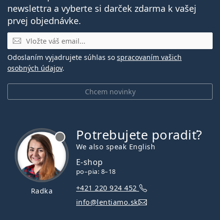
newslettra a vyberte si darček zdarma k vašej
prvej objednávke.
E-mail
Odoslaním vyjadrujete súhlas so
spracovaním vašich
osobných údajov
.
Chcem novinky
Potrebujete poradiť?
je offline
We also speak English
E-shop
po–pia: 8–18
+421 220 924 452
Radka
info@lentiamo.sk