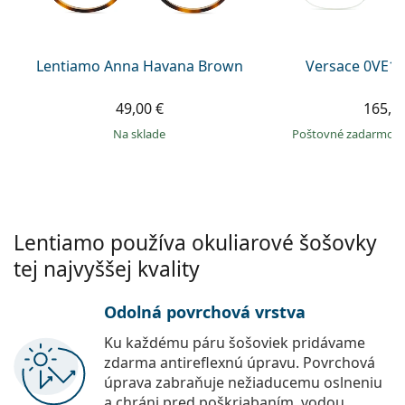
Persol
Prada
Lentiamo Anna Havana Brown
Versace 0VE13
Všetky značky
49,00 €
165,9
na sklade
Poštovné zadarmo
Lentiamo používa okuliarové šošovky
tej najvyššej kvality
Odolná povrchová vrstva
Ku každému páru šošoviek pridávame
zdarma antireflexnú úpravu. Povrchová
úprava zabraňuje nežiaducemu oslneniu
a chráni pred poškriabaním, vodou,