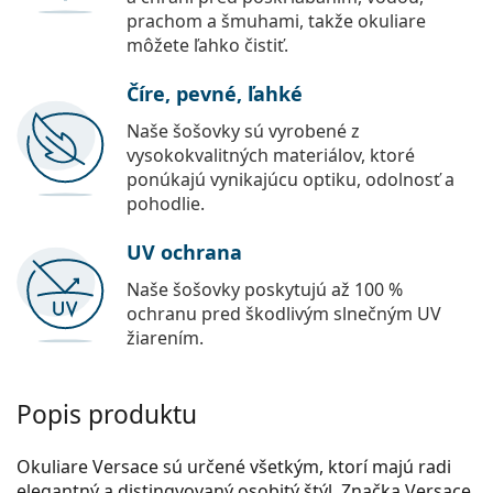
prachom a šmuhami, takže okuliare
môžete ľahko čistiť.
Číre, pevné, ľahké
Naše šošovky sú vyrobené z
vysokokvalitných materiálov, ktoré
ponúkajú vynikajúcu optiku, odolnosť a
pohodlie.
UV ochrana
Naše šošovky poskytujú až 100 %
ochranu pred škodlivým slnečným UV
žiarením.
Popis produktu
Okuliare Versace sú určené všetkým, ktorí majú radi
elegantný a distingvovaný osobitý štýl. Značka Versace