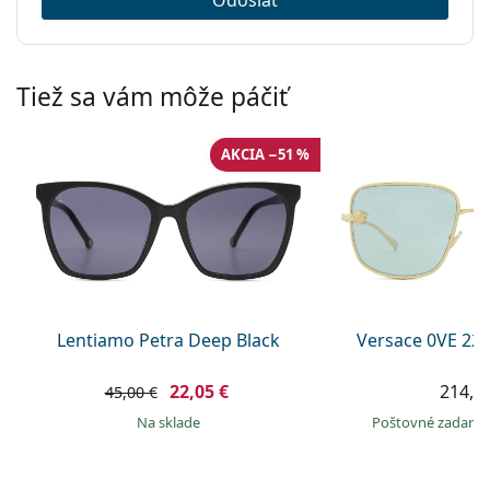
Tiež sa vám môže páčiť
AKCIA −51 %
Lentiamo Petra Deep Black
Versace 0VE 22
22,05 €
214,9
45,00 €
na sklade
Poštovné zadar