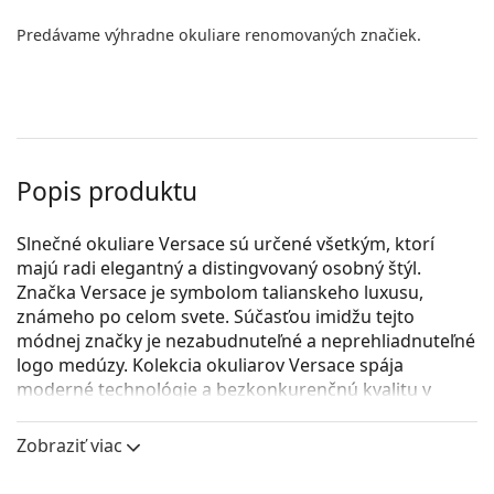
Predávame výhradne okuliare renomovaných značiek.
Popis produktu
Slnečné okuliare Versace sú určené všetkým, ktorí
majú radi elegantný a distingvovaný osobný štýl.
Značka Versace je symbolom talianskeho luxusu,
známeho po celom svete. Súčasťou imidžu tejto
módnej značky je nezabudnuteľné a neprehliadnuteľné
logo medúzy. Kolekcia okuliarov Versace spája
moderné technológie a bezkonkurenčnú kvalitu v
luxusnom dizajne.
Zobraziť viac
Versace 0VE4486 550987 52
sú dámske slnečné
okuliare.