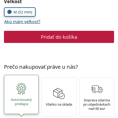
Zvoľte parametre
Veľkosť
Persol
M (52 mm)
Prada
Akú mám veľkosť?
Všetky značky
Pridať do košíka
Prečo nakupovať práve u nás?
Autorizovaný
Doprava zdarma
predajca
Všetko na sklade
pri objednávkach
nad 60 eur