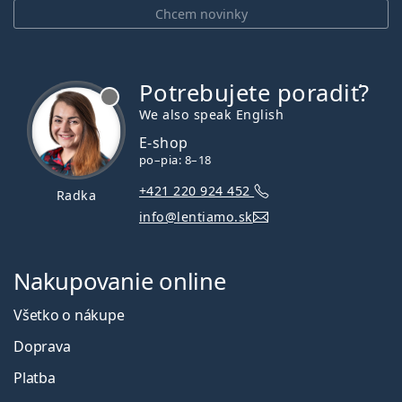
Chcem novinky
Potrebujete poradiť?
je offline
We also speak English
E-shop
po–pia: 8–18
+421 220 924 452
Radka
info@lentiamo.sk
Nakupovanie online
Všetko o nákupe
Doprava
Platba