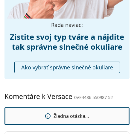
Hmotnosť:
460 g
Nastaviteľné
Nie
Rada naviac:
sedielka:
Zistite svoj typ tváre a nájdite
Flexi pánt:
Nie
Príslušenstvo
tak správne slnečné okuliare
Puzdro:
Áno
Čistiaca
Áno
Ako vybrať správne slnečné okuliare
handrička:
Ostatné
Typ:
Dámske
Komentáre k Versace
0VE4486 550987 52
Kategória:
Slnečné okuliare
Značka:
Versace
Žiadna otázka...
Použitie:
Móda
Kód:
0VE4486 550987 52