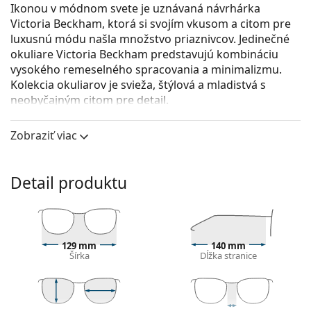
Ikonou v módnom svete je uznávaná návrhárka
Victoria Beckham, ktorá si svojím vkusom a citom pre
luxusnú módu našla množstvo priaznivcov. Jedinečné
okuliare Victoria Beckham predstavujú kombináciu
vysokého remeselného spracovania a minimalizmu.
Kolekcia okuliarov je svieža, štýlová a mladistvá s
neobyčajným citom pre detail.
Victoria Beckham VB2615 212 16 55
sú dámske
Zobraziť viac
dioptrické okuliare.
Pozrite sa, ako vyzeráte v týchto okuliaroch pomocou
funkcie virtuálnej skúšky.
Detail produktu
Okuliarové rámy
Hnedá farba rámov skvele ladí s teplým odtieňom
pleti a so svetlohnedými, čiernymi alebo tmavými
129 mm
140 mm
blond vlasmi.
Šírka
Dĺžka stranice
Štvorcové rámy sú ideálnou voľbou, ak máte
okrúhly, oválny alebo trojuholníkový typ tváre.
Rám okuliarov je vyrobený z veľmi kvalitného plastu,