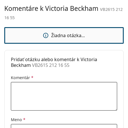
prečítajte pokyny.
Komentáre k Victoria Beckham
Nastaviteľné
Nie
VB2615 212
sedielka:
16 55
Príslušenstvo
Puzdro:
Áno
Žiadna otázka...
Čistiaca
Áno
handrička:
Ostatné
Pridať otázku alebo komentár k Victoria
Beckham
VB2615 212 16 55
Typ:
Dámske
Kategória:
Dioptrické okuliare
Komentár
*
Značka:
Victoria Beckham
Kód:
VB2615 212 16 55
Meno
*