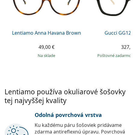
Gucci
Všetky roztoky
je onli
Všetky značky
Persol
Prada
Lentiamo Anna Havana Brown
Gucci GG120
Všetky značky
49,00 €
327,9
na sklade
Poštovné zadarmo
Lentiamo používa okuliarové šošovky
tej najvyššej kvality
Odolná povrchová vrstva
Ku každému páru šošoviek pridávame
zdarma antireflexnú úpravu. Povrchová