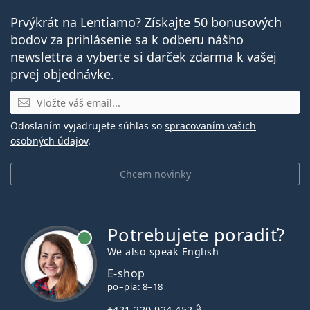
Prvýkrát na Lentiamo? Získajte 50 bonusových
bodov za prihlásenie sa k odberu nášho
newslettra a vyberte si darček zdarma k vašej
prvej objednávke.
E-mail
Odoslaním vyjadrujete súhlas so
spracovaním vašich
osobných údajov
.
Chcem novinky
Potrebujete poradiť?
je online
We also speak English
E-shop
po–pia: 8–18
+421 220 924 452