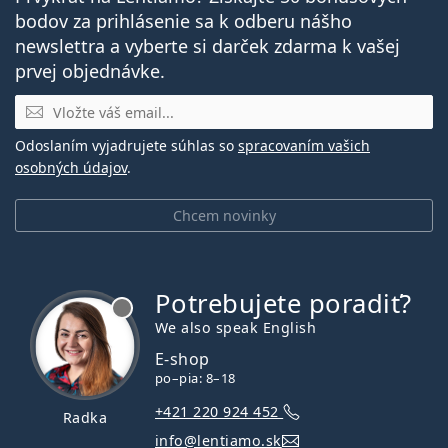
bodov za prihlásenie sa k odberu nášho
newslettra a vyberte si darček zdarma k vašej
prvej objednávke.
E-mail
Odoslaním vyjadrujete súhlas so
spracovaním vašich
osobných údajov
.
Chcem novinky
Potrebujete poradiť?
je offline
We also speak English
E-shop
po–pia: 8–18
+421 220 924 452
Radka
info@lentiamo.sk