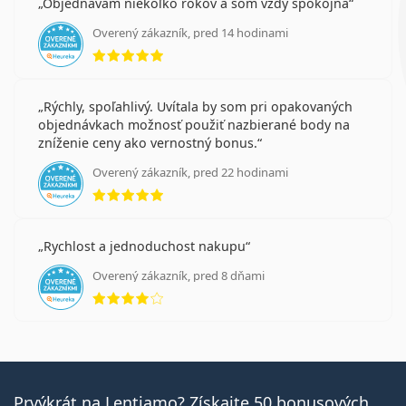
Objednávam niekoľko rokov a som vždy spokojná
Overený zákazník, pred 14 hodinami
hodnotenie 5 z 5
Rýchly, spoľahlivý. Uvítala by som pri opakovaných
objednávkach možnosť použiť nazbierané body na
zníženie ceny ako vernostný bonus.
Overený zákazník, pred 22 hodinami
hodnotenie 5 z 5
Rychlost a jednoduchost nakupu
Overený zákazník, pred 8 dňami
hodnotenie 4 z 5
Prvýkrát na Lentiamo? Získajte 50 bonusových