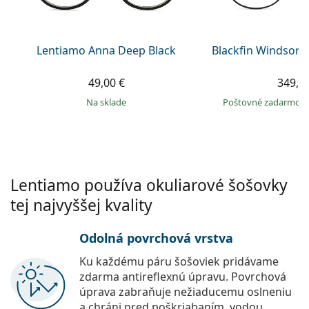
Persol
Prada
Lentiamo Anna Deep Black
Blackfin Windsor 
Všetky značky
49,00 €
349,9
na sklade
Poštovné zadarmo
Lentiamo používa okuliarové šošovky
tej najvyššej kvality
Odolná povrchová vrstva
Ku každému páru šošoviek pridávame
zdarma antireflexnú úpravu. Povrchová
úprava zabraňuje nežiaducemu oslneniu
a chráni pred poškriabaním, vodou,