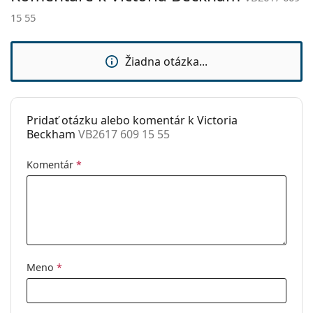
sedielka:
15 55
Príslušenstvo
Puzdro:
Áno
Žiadna otázka...
Čistiaca
Áno
handrička:
Ostatné
Pridať otázku alebo komentár k Victoria
Beckham
VB2617 609 15 55
Typ:
Dámske
Kategória:
Dioptrické okuliare
Komentár
*
Značka:
Victoria Beckham
Kód:
VB2617 609 15 55
Meno
*