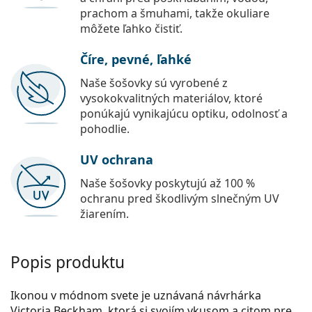
prachom a šmuhami, takže okuliare
môžete ľahko čistiť.
Číre, pevné, ľahké
Naše šošovky sú vyrobené z
vysokokvalitných materiálov, ktoré
ponúkajú vynikajúcu optiku, odolnosť a
pohodlie.
UV ochrana
Naše šošovky poskytujú až 100 %
ochranu pred škodlivým slnečným UV
žiarením.
Popis produktu
Ikonou v módnom svete je uznávaná návrhárka
Victoria Beckham, ktorá si svojím vkusom a citom pre