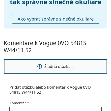
Príslušenstvo
tak správne slnečné okuliare
Puzdro:
Áno
Čistiaca
Áno
Ako vybrať správne slnečné okuliare
handrička:
Ostatné
Typ:
Dámske
Komentáre k Vogue 0VO 5481S
Kategória:
Slnečné okuliare
W44/11 52
Značka:
Vogue
Použitie:
Móda
Žiadna otázka...
Kód:
0VO5481S W44/11 52
Pridať otázku alebo komentár k Vogue 0VO
5481S W44/11 52
Komentár
*