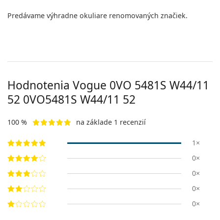
Predávame výhradne okuliare renomovaných značiek.
Hodnotenia Vogue 0VO 5481S W44/11
52
0VO5481S W44/11 52
100 %
na základe 1 recenzií
1×
0×
0×
0×
0×