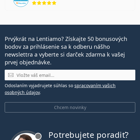
Prvýkrát na Lentiamo? Získajte 50 bonusových
bodov za prihlásenie sa k odberu nášho
newslettra a vyberte si darček zdarma k vašej
prvej objednávke.
E-mail
Odoslaním vyjadrujete súhlas so
spracovaním vašich
osobných údajov
.
Chcem novinky
Potrebujete poradiť?
je offline