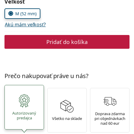
Zvoľte parametre
Veľkosť
Persol
M (52 mm)
Prada
Akú mám veľkosť?
Všetky značky
Pridať do košíka
Prečo nakupovať práve u nás?
Autorizovaný
Doprava zdarma
predajca
Všetko na sklade
pri objednávkach
nad 60 eur