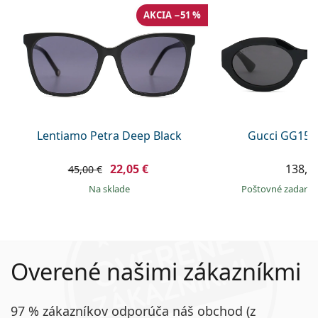
AKCIA −51 %
Lentiamo Petra Deep Black
Gucci GG157
22,05 €
138,9
45,00 €
na sklade
Poštovné zadar
Overené našimi zákazníkmi
97 % zákazníkov odporúča náš obchod (z