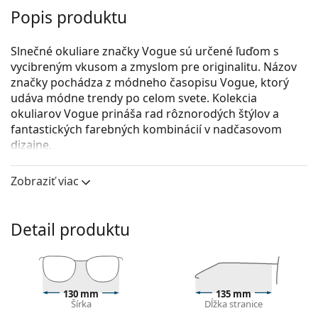
Popis produktu
Slnečné okuliare značky Vogue sú určené ľuďom s
vycibreným vkusom a zmyslom pre originalitu. Názov
značky pochádza z módneho časopisu Vogue, ktorý
udáva módne trendy po celom svete. Kolekcia
okuliarov Vogue prináša rad rôznorodých štýlov a
fantastických farebných kombinácií v nadčasovom
dizajne.
Vogue 0VO 5481S W44/11 52
sú dámske slnečné
Zobraziť viac
okuliare.
Pozrite sa, ako vyzeráte v týchto slnečných okuliaroch
pomocou funkcie virtuálnej skúšky.
Detail produktu
Rám okuliarov
Čierna farba rámov skvele ladí so studeným
odtieňom pleti a so svetlohnedými, čiernymi alebo
130 mm
135 mm
svetlými blond vlasmi.
Šírka
Dĺžka stranice
Obdĺžnikové rámy slnečných okuliarov
sú ideálnou