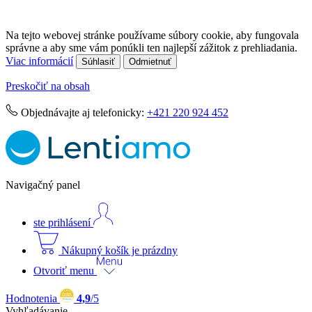
Na tejto webovej stránke používame súbory cookie, aby fungovala
správne a aby sme vám ponúkli ten najlepší zážitok z prehliadania.
Viac informácií
Súhlasiť
Odmietnuť
Preskočiť na obsah
Objednávajte aj telefonicky:
+421 220 924 452
Navigačný panel
ste prihlásení
Nákupný košík je prázdny
Otvoriť menu
Hodnotenia
4,9
/5
Vyhľadávanie