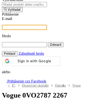
Vyhľadať
Prihlásenie
E-mail
Heslo
Zobraziť
Zabudnuté heslo
Prihlásiť
alebo
Prihlásenie cez Facebook
Navigácia
Dioptrické okuliare
Dámske
Vogue
webu
Vogue 0VO2787 2267
Kontaktné šošovky