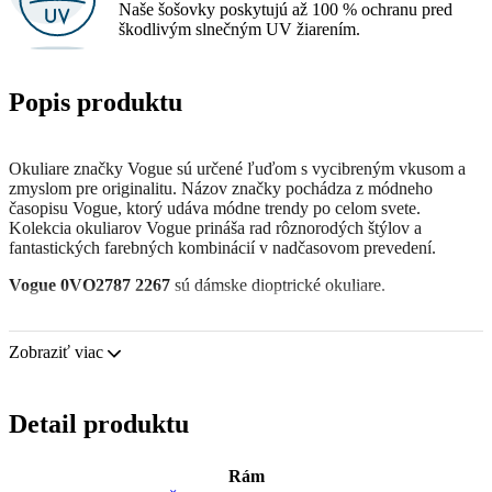
Naše šošovky poskytujú až 100 % ochranu pred
škodlivým slnečným UV žiarením.
Popis produktu
Okuliare značky Vogue sú určené ľuďom s vycibreným vkusom a
zmyslom pre originalitu. Názov značky pochádza z módneho
časopisu Vogue, ktorý udáva módne trendy po celom svete.
Kolekcia okuliarov Vogue prináša rad rôznorodých štýlov a
fantastických farebných kombinácií v nadčasovom prevedení.
Vogue 0VO2787 2267
sú dámske dioptrické okuliare.
Pozrite sa, ako vyzeráte v týchto okuliaroch pomocou funkcie
virtuálnej skúšky.
Zobraziť viac
Okuliarové rámy
Modrá farba rámov skvele ladí so studeným odtieňom pleti a so
Detail produktu
svetlohnedými, čiernymi alebo svetlými blond vlasmi.
Štvorcové rámy sú ideálnou voľbou, ak máte okrúhly, oválny
alebo trojuholníkový typ tváre.
Rám