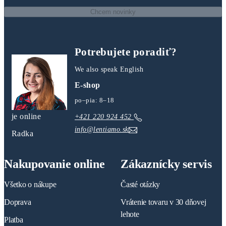
Chcem novinky
Potrebujete poradiť?
We also speak English
E-shop
po–pia: 8–18
je online
+421 220 924 452
info@lentiamo.sk
Radka
Nakupovanie online
Zákaznícky servis
Všetko o nákupe
Časté otázky
Doprava
Vrátenie tovaru v 30 dňovej
lehote
Platba