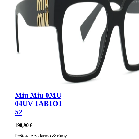
Miu Miu 0MU
04UV 1AB1O1
52
198,90 €
Poštovné zadarmo
&
rámy