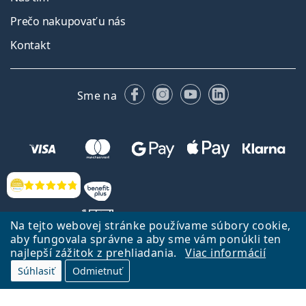
Prečo nakupovať u nás
Kontakt
Facebooku
Instagrame
YouTube
LinkedIn
Sme na
Hodnotenia
Na tejto webovej stránke používame súbory cookie,
aby fungovala správne a aby sme vám ponúkli ten
najlepší zážitok z prehliadania.
Viac informácií
Späť na Úvodnu stránku
Prejsť hore
Súhlasiť
Odmietnuť
Lentiamo.sk vlastní a prevádzkuje spoločnosť Lentiamo s.r.o., Česká
republika
Sme tu pre Vás už 18 rokov.