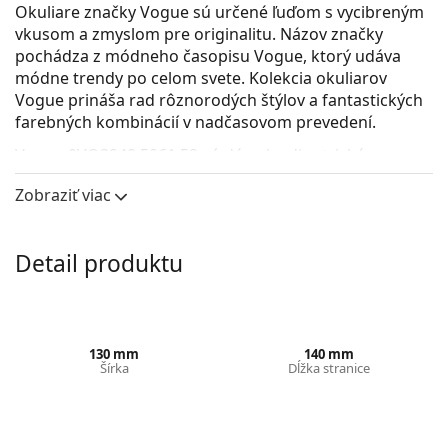
Okuliare značky Vogue sú určené ľuďom s vycibreným
vkusom a zmyslom pre originalitu. Názov značky
pochádza z módneho časopisu Vogue, ktorý udáva
módne trendy po celom svete. Kolekcia okuliarov
Vogue prináša rad rôznorodých štýlov a fantastických
farebných kombinácií v nadčasovom prevedení.
Vogue 0VO3940 5061 52
sú dámske dioptrické
okuliare.
Zobraziť viac
Pozrite sa, ako vyzeráte v týchto okuliaroch pomocou
funkcie virtuálnej skúšky.
Detail produktu
Okuliarové rámy
Sivá farba rámov skvele ladí so studeným odtieňom
pleti a s ryšavými, sivými, bielymi alebo tmavými
blond vlasmi.
130 mm
140 mm
Obdĺžnikové rámy sú ideálnou voľbou, ak máte
Šírka
Dĺžka stranice
oválny alebo okrúhly typ tváre.
Rám okuliarov je vyrobený v kombinácii kovu a
plastu. Ponúka vysokú odolnosť, pevnosť a