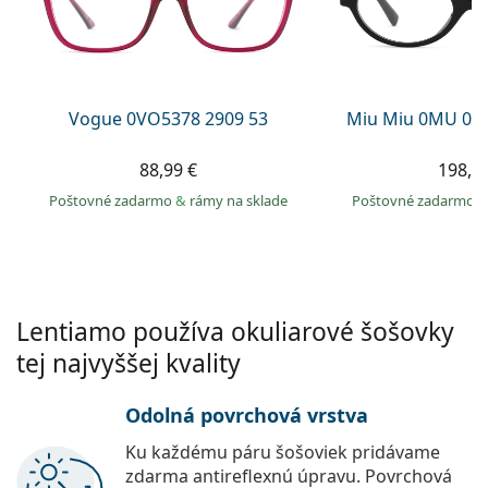
Gucci
Všetky roztoky
je onli
Všetky značky
Persol
Prada
Vogue 0VO5378 2909 53
Miu Miu 0MU 01
Všetky značky
88,99 €
198,9
Poštovné zadarmo
&
rámy na sklade
Poštovné zadarmo
Lentiamo používa okuliarové šošovky
tej najvyššej kvality
Odolná povrchová vrstva
Ku každému páru šošoviek pridávame
zdarma antireflexnú úpravu. Povrchová