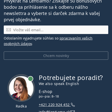
Prvýkrát na Lentiamo? Získajte 50 bonusových
bodov za prihlásenie sa k odberu nášho
newslettra a vyberte si darček zdarma k vašej
prvej objednávke.
E-mail
Odoslaním vyjadrujete súhlas so
spracovaním vašich
osobných údajov
.
Chcem novinky
Potrebujete poradiť?
je online
We also speak English
E-shop
po–pia: 8–18
+421 220 924 452
Radka
info@lentiamo.sk