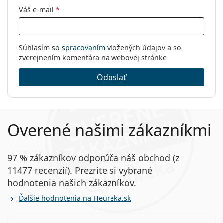
Kód:
0VO3940 5061 52
Váš e-mail
*
Súhlasím so
spracovaním
vložených údajov a so
zverejnením komentára na webovej stránke
Odoslať
Overené našimi zákazníkmi
97 % zákazníkov odporúča náš obchod (z
11477 recenzií). Prezrite si vybrané
hodnotenia našich zákazníkov.
Ďalšie hodnotenia na Heureka.sk