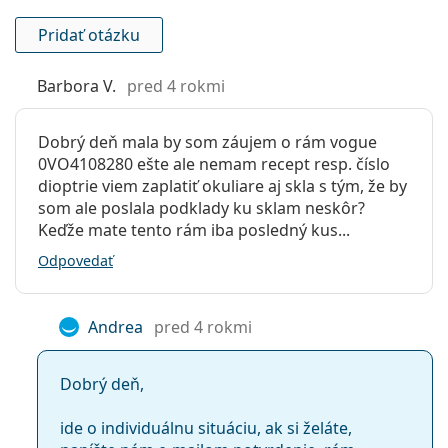
Ide o zdravotnícku pomôcku. Pred použitím si
Flexi pánt:
Nie
Pridať otázku
prečítajte pokyny.
Slnečný klip:
Nie
Barbora V.
pred 4 rokmi
Príslušenstvo
Puzdro:
Áno
Dobrý deň mala by som záujem o rám vogue
Čistiaca
Áno
0VO4108280 ešte ale nemam recept resp. číslo
handrička:
dioptrie viem zaplatiť okuliare aj skla s tým, že by
som ale poslala podklady ku sklam neskôr?
Ostatné
Keďže mate tento rám iba posledný kus...
Typ:
Dámske
Odpovedať
Kategória:
Dioptrické okuliare
Značka:
Vogue
Andrea
pred 4 rokmi
Kód:
0VO4108 280 51
Dobrý deň,
ide o individuálnu situáciu, ak si želáte,