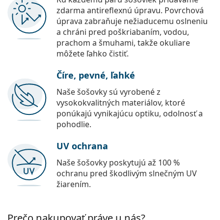
zdarma antireflexnú úpravu. Povrchová
úprava zabraňuje nežiaducemu oslneniu
a chráni pred poškriabaním, vodou,
prachom a šmuhami, takže okuliare
môžete ľahko čistiť.
Číre, pevné, ľahké
Naše šošovky sú vyrobené z
vysokokvalitných materiálov, ktoré
ponúkajú vynikajúcu optiku, odolnosť a
pohodlie.
UV ochrana
Naše šošovky poskytujú až 100 %
ochranu pred škodlivým slnečným UV
žiarením.
Prečo nakupovať práve u nás?