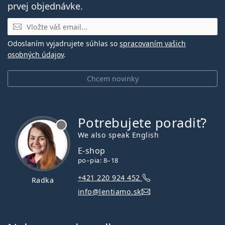
prvej objednávke.
E-mail
Odoslaním vyjadrujete súhlas so
spracovaním vašich
osobných údajov
.
Chcem novinky
Potrebujete poradiť?
je offline
We also speak English
E-shop
po–pia: 8–18
+421 220 924 452
Radka
info@lentiamo.sk