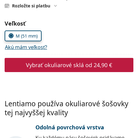
Persol
Rozložte si platbu
Prada
Zvoľte parametre
Veľkosť
Všetky značky
M (51 mm)
Akú mám veľkosť?
Vybrať okuliarové sklá od
24,90 €
Lentiamo používa okuliarové šošovky
tej najvyššej kvality
Odolná povrchová vrstva
Ku každému páru šošoviek pridávame