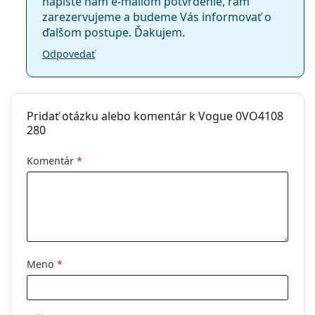
napíšte nám e-mailom potvrdenie, rám
zarezervujeme a budeme Vás informovať o
ďalšom postupe. Ďakujem.
Odpovedať
Pridať otázku alebo komentár k Vogue 0VO4108
280
Komentár
*
Meno
*