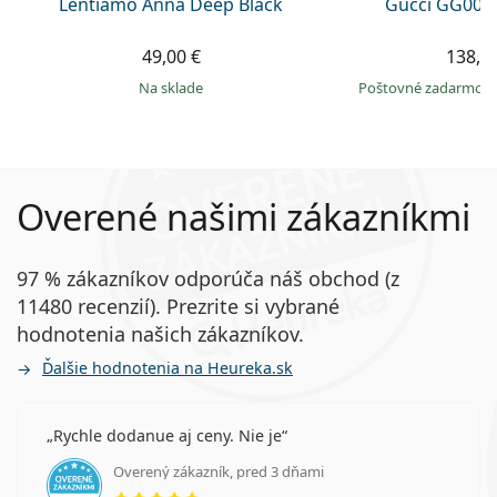
Lentiamo Anna Deep Black
Gucci GG002
49,00 €
138,9
na sklade
Poštovné zadarmo
Overené našimi zákazníkmi
97 % zákazníkov odporúča náš obchod (z
11480 recenzií). Prezrite si vybrané
hodnotenia našich zákazníkov.
Ďalšie hodnotenia na Heureka.sk
Rychle dodanue aj ceny. Nie je
Overený zákazník, pred 3 dňami
hodnotenie 5 z 5