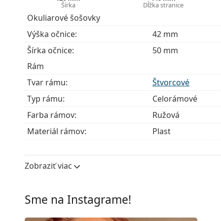
Šírka
Dĺžka stranice
Okuliarové šošovky
Výška očnice:
42 mm
Šírka očnice:
50 mm
Rám
Tvar rámu:
Štvorcové
Typ rámu:
Celorámové
Farba rámov:
Ružová
Materiál rámov:
Plast
Veľkosť:
S
Šírka:
126 mm
Zobraziť viac
Dĺžka stranice:
140 mm
Šírka mostíka:
17 mm
Sme na Instagrame!
Hmotnosť:
85 g