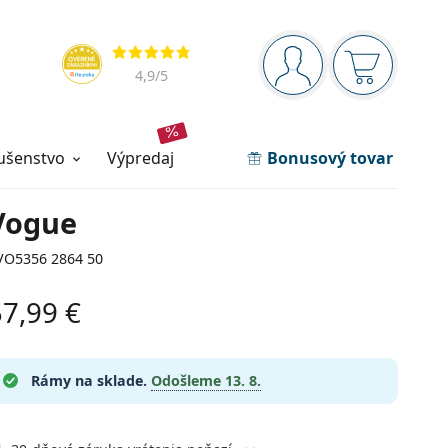
Navigačný panel
Hodnotenia
ste prihlásení
Nákupný ko
4,9
/5
lušenstvo
výpredaj
Bonusový tovar
Vogue
VO5356 2864 50
57,99 €
Rámy na sklade.
Odošleme
13. 8.