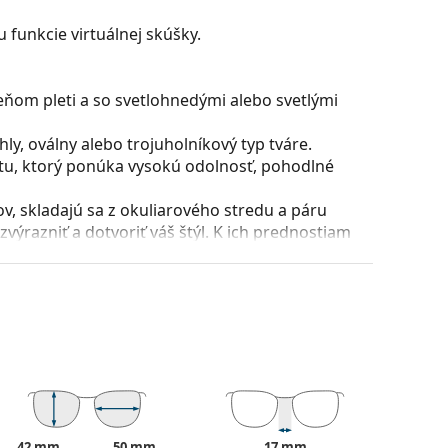
 funkcie virtuálnej skúšky.
eňom pleti a so svetlohnedými alebo svetlými
y, oválny alebo trojuholníkový typ tváre.
stu, ktorý ponúka vysokú odolnosť, pohodlné
, skladajú sa z okuliarového stredu a páru
razniť a dotvoriť váš štýl. K ich prednostiam
uliarových šošoviek a predovšetkým ich ochrana
všetky typy okuliarových šošoviek, vrátane tých
puzdra a jeho vyhotovenie sa môžu líšiť.
 čistenie a starostlivosť o okuliare. Niektoré
lné vrecko.
ajte pokyny.
42 mm
50 mm
17 mm