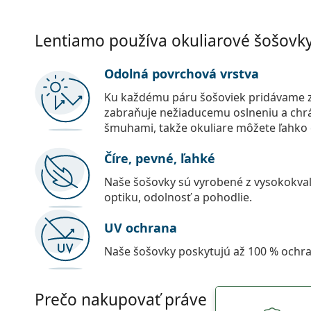
Lentiamo používa okuliarové šošovky 
Odolná povrchová vrstva
Ku každému páru šošoviek pridávame z
zabraňuje nežiaducemu oslneniu a chr
šmuhami, takže okuliare môžete ľahko č
Číre, pevné, ľahké
Naše šošovky sú vyrobené z vysokokval
optiku, odolnosť a pohodlie.
UV ochrana
Naše šošovky poskytujú až 100 % ochr
Prečo nakupovať práve