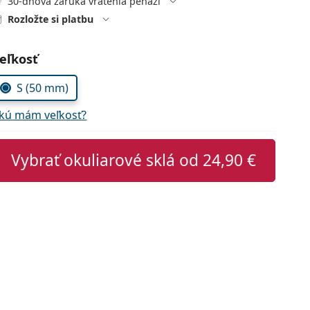
30-dňová záruka vrátenia peňazí
Rozložte si platbu
voľte parametre
eľkosť
S (50 mm)
kú mám veľkosť?
Vybrať okuliarové sklá od
24,90 €