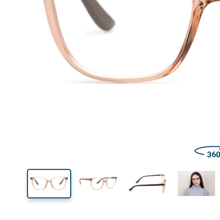
Šírka
Šírk
očnic
42 mm
50 mm
Výška očnice
Šírka očnice