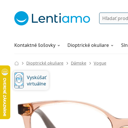
Vyhľadávanie
Prihlásenie
Navigácia webu
Roztoky
Všetko o nákupe
Kontaktné šošovky
Dioptrické okuliare
Sln
Dioptrické okuliare
Dámske
Vogue
Vyskúšať
virtuálne
126 mm