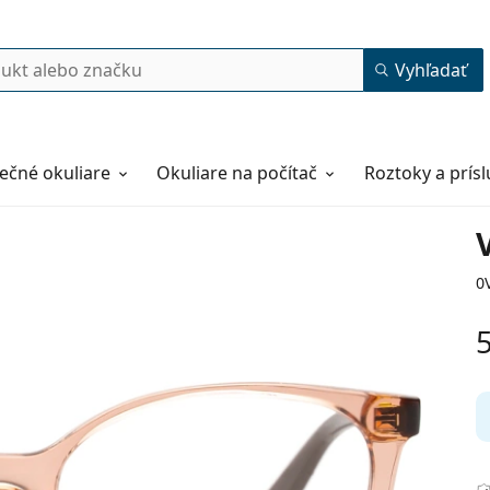
Vyhľadať
ečné okuliare
Okuliare na počítač
Roztoky a prís
0
50
17
140
140 mm