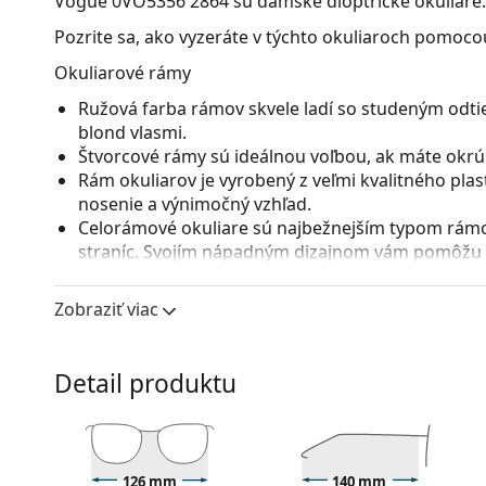
Vogue 0VO5356 2864
sú dámske dioptrické okuliare.
Pozrite sa, ako vyzeráte v týchto okuliaroch pomocou
Okuliarové rámy
Ružová farba rámov skvele ladí so studeným odti
blond vlasmi.
Štvorcové rámy sú ideálnou voľbou, ak máte okrúhl
Rám okuliarov je vyrobený z veľmi kvalitného pla
nosenie a výnimočný vzhľad.
Celorámové okuliare sú najbežnejším typom rámov
straníc. Svojím nápadným dizajnom vám pomôžu zvý
patrí pevnosť, odolnosť, spoľahlivé uchytenie ok
pred poškodením. Tento druh rámu je vhodný pre 
Zobraziť viac
s vyššou optickou mohutnosťou.
Príslušenstvo
Detail produktu
Okuliare dodávame s originálnym puzdrom. Farba 
Handrička, ktorá je súčasťou balenia, je ideálna na
modely môžu namiesto handričky obsahovať texti
Ide o zdravotnícku pomôcku. Pred použitím si prečít
126 mm
140 mm