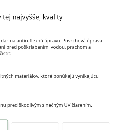
tej najvyššej kvality
darma antireflexnú úpravu. Povrchová úprava
áni pred poškriabaním, vodou, prachom a
istiť.
itných materiálov, ktoré ponúkajú vynikajúcu
anu pred škodlivým slnečným UV žiarením.