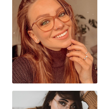
Nastaviteľné sedielka:
Nie
Flexi pánt:
Nie
Slnečný klip:
Nie
Príslušenstvo
Puzdro:
Áno
Čistiaca handrička:
Áno
Ostatné
Typ:
Dámske
Kategória:
Dioptrické okuliar
Značka:
Vogue
Kód:
0VO5356 2864 50