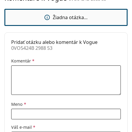
sedielka:
Flexi pánt:
Nie
Žiadna otázka...
Slnečný klip:
Nie
Príslušenstvo
Pridať otázku alebo komentár k Vogue
Puzdro:
Áno
0VO5424B 2988 53
Čistiaca
Áno
handrička:
Komentár
*
Ostatné
Typ:
Dámske
Kategória:
Dioptrické okuliare
Značka:
Vogue
Meno
*
Kód:
0VO5424B 2988 53
Váš e-mail
*