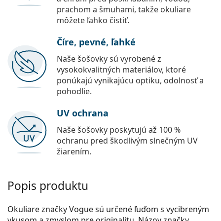
prachom a šmuhami, takže okuliare
môžete ľahko čistiť.
Číre, pevné, ľahké
Naše šošovky sú vyrobené z
vysokokvalitných materiálov, ktoré
ponúkajú vynikajúcu optiku, odolnosť a
pohodlie.
UV ochrana
Naše šošovky poskytujú až 100 %
ochranu pred škodlivým slnečným UV
žiarením.
Popis produktu
Okuliare značky Vogue sú určené ľuďom s vycibreným
vkusom a zmyslom pre originalitu. Názov značky