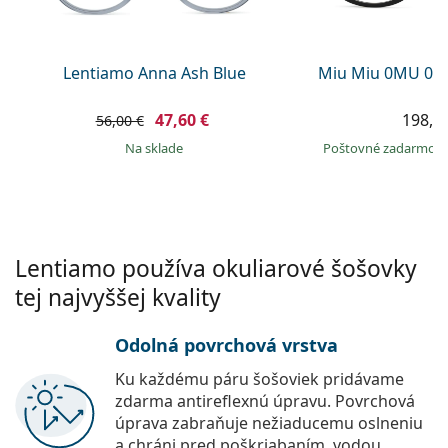
Persol
Prada
Lentiamo Anna Ash Blue
Miu Miu 0MU 01
Všetky značky
47,60 €
198,9
56,00 €
na sklade
Poštovné zadarmo
Lentiamo používa okuliarové šošovky
tej najvyššej kvality
Odolná povrchová vrstva
Ku každému páru šošoviek pridávame
zdarma antireflexnú úpravu. Povrchová
úprava zabraňuje nežiaducemu oslneniu
a chráni pred poškriabaním, vodou,