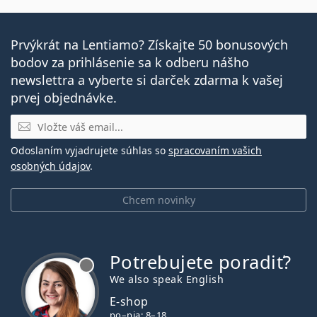
Prvýkrát na Lentiamo? Získajte 50 bonusových
bodov za prihlásenie sa k odberu nášho
newslettra a vyberte si darček zdarma k vašej
prvej objednávke.
E-mail
Odoslaním vyjadrujete súhlas so
spracovaním vašich
osobných údajov
.
Chcem novinky
Potrebujete poradiť?
je offline
We also speak English
E-shop
po–pia: 8–18