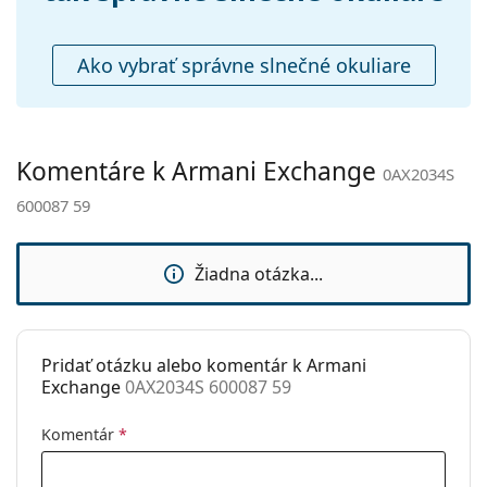
Čistiaca
Áno
handrička:
Ako vybrať správne slnečné okuliare
Ostatné
Typ:
Unisex
Kategória:
Slnečné okuliare
Komentáre k Armani Exchange
0AX2034S
Značka:
Armani Exchange
600087 59
Použitie:
Móda
Kód:
0AX2034S 600087 59
Žiadna otázka...
Dostupné s
Nie
dioptrickými
šošovkami:
Pridať otázku alebo komentár k Armani
Exchange
0AX2034S 600087 59
Komentár
*