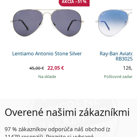
AKCIA −51 %
Lentiamo Antonio Stone Silver
Ray-Ban Aviator
RB3025 0
22,05 €
126,9
45,00 €
na sklade
Poštovné zadar
Overené našimi zákazníkmi
97 % zákazníkov odporúča náš obchod (z
11479 recenzií). Prezrite si vybrané