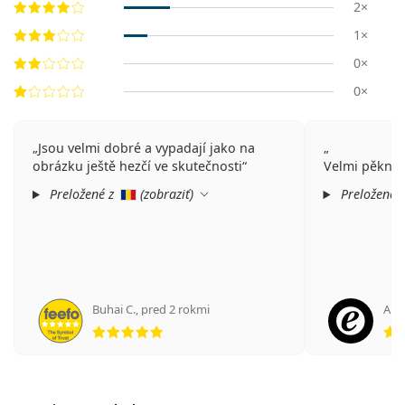
2×
1×
0×
0×
Jsou velmi dobré a vypadají jako na
obrázku ještě hezčí ve skutečnosti
Velmi pěkné 
Preložené z
(
zobraziť
)
Preložené 
Buhai C.
,
pred 2 rokmi
An
hodnotenie 5 z 5