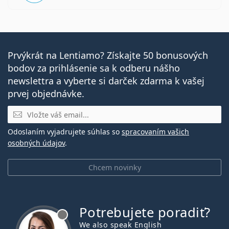
Prvýkrát na Lentiamo? Získajte 50 bonusových
bodov za prihlásenie sa k odberu nášho
newslettra a vyberte si darček zdarma k vašej
prvej objednávke.
E-mail
Odoslaním vyjadrujete súhlas so
spracovaním vašich
osobných údajov
.
Chcem novinky
Potrebujete poradiť?
je offline
We also speak English