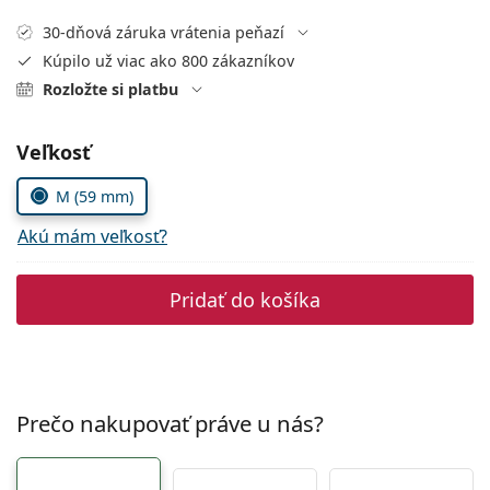
Persol
30-dňová záruka vrátenia peňazí
Prada
Kúpilo už viac ako 800 zákazníkov
Rozložte si platbu
Všetky značky
Zvoľte parametre
Veľkosť
M (59 mm)
Akú mám veľkosť?
Pridať do košíka
Prečo nakupovať práve u nás?