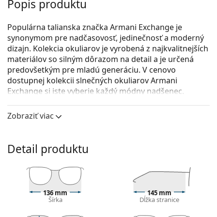
Popis produktu
Populárna talianska značka Armani Exchange je
synonymom pre nadčasovosť, jedinečnosť a moderný
dizajn. Kolekcia okuliarov je vyrobená z najkvalitnejších
materiálov so silným dôrazom na detail a je určená
predovšetkým pre mladú generáciu. V cenovo
dostupnej kolekcii slnečných okuliarov Armani
Exchange si iste vyberie každý módny nadšenec.
Armani Exchange 0AX2034S 600087 59
sú unisex
Zobraziť viac
slnečné okuliare.
Pozrite sa, ako vyzeráte v týchto slnečných okuliaroch
pomocou funkcie virtuálnej skúšky.
Detail produktu
Rám okuliarov
Čierna farba rámov skvele ladí so studeným
odtieňom pleti a so svetlohnedými, čiernymi alebo
136 mm
145 mm
svetlými blond vlasmi.
Šírka
Dĺžka stranice
Rámy slnečných okuliarov v tvare pilotiek
sú