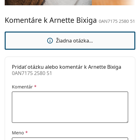
Dĺžka stranice:
145 mm
prečítajte pokyny.
Šírka mostíka:
17 mm
Komentáre k Arnette Bixiga
0AN7175 2580 51
Hmotnosť:
100 g
Nastaviteľné
Nie
Žiadna otázka...
sedielka:
Flexi pánt:
Nie
Slnečný klip:
Nie
Pridať otázku alebo komentár k Arnette Bixiga
0AN7175 2580 51
Príslušenstvo
Puzdro:
Áno
Komentár
*
Čistiaca
Áno
handrička:
Ostatné
Typ:
Pánske
Kategória:
Dioptrické okuliare
Meno
*