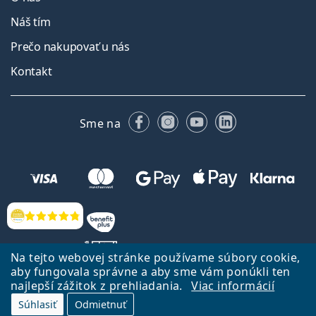
Náš tím
Prečo nakupovať u nás
Kontakt
Facebooku
Instagrame
YouTube
LinkedIn
Sme na
Hodnotenia
Na tejto webovej stránke používame súbory cookie,
aby fungovala správne a aby sme vám ponúkli ten
najlepší zážitok z prehliadania.
Viac informácií
Späť na Úvodnu stránku
Prejsť hore
Súhlasiť
Odmietnuť