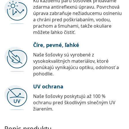
Ku každému páru šošoviek pridávame
zdarma antireflexnú úpravu. Povrchová
úprava zabraňuje nežiaducemu oslneniu
a chráni pred poškriabaním, vodou,
prachom a šmuhami, takže okuliare
môžete ľahko čistiť.
Číre, pevné, ľahké
Naše šošovky sú vyrobené z
vysokokvalitných materiálov, ktoré
ponúkajú vynikajúcu optiku, odolnosť a
pohodlie.
UV ochrana
Naše šošovky poskytujú až 100 %
ochranu pred škodlivým slnečným UV
žiarením.
Popis produktu