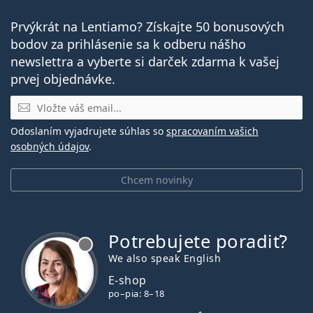
Prvýkrát na Lentiamo? Získajte 50 bonusových
bodov za prihlásenie sa k odberu nášho
newslettra a vyberte si darček zdarma k vašej
prvej objednávke.
E-mail
Odoslaním vyjadrujete súhlas so
spracovaním vašich
osobných údajov
.
Chcem novinky
Potrebujete poradiť?
je offline
We also speak English
E-shop
po–pia: 8–18