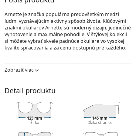
Arnette je značka populárna predovšetkým medzi
ľuďmi vyznávajúcim aktívny spôsob života. Kľúčovými
znakmi okuliarov Arnette sú moderný dizajn, jedinečné
vyhotovenie a maximálne pohodlie. V štýlovej kolekcii
si môžete vybrať skvele padnúce okuliare vo vysokej
kvalite spracovania a za cenu dostupnú pre každého.
Arnette Bixiga 0AN7175 2580 51
sú pánske dioptrické
okuliare.
Zobraziť viac
Pozrite sa, ako vyzeráte v týchto okuliaroch pomocou
funkcie virtuálnej skúšky.
Detail produktu
Okuliarové rámy
Čierna farba rámov skvele ladí so studeným
odtieňom pleti a so svetlohnedými, čiernymi alebo
svetlými blond vlasmi.
125 mm
145 mm
Obdĺžnikové rámy sú ideálnou voľbou, ak máte
Šírka
Dĺžka stranice
oválny alebo okrúhly typ tváre.
Rám okuliarov je vyrobený z veľmi kvalitného plastu,