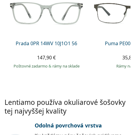
Persol
Prada
Všetky značky
Prada 0PR 14WV 10J1O1 56
Puma PE0027
147,90 €
35,89
Poštovné zadarmo
&
rámy na sklade
rámy na 
Lentiamo používa okuliarové šošovky
tej najvyššej kvality
Odolná povrchová vrstva